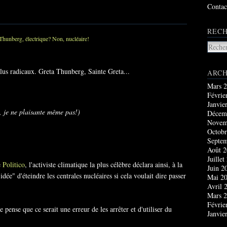
Contac
RECH
plus radicaux. Greta Thunberg, Sainte Greta...
ARCH
Mars 
Févrie
Janvie
 je ne plaisante même pas!)
Décem
Novem
Octobr
Septe
Août 
Juillet
e
Politico
, l'activiste climatique la plus célèbre déclara ainsi, à la
Juin 2
idée" d'éteindre les centrales nucléaires si cela voulait dire passer
Mai 2
Avril 
Mars 
Févrie
 pense que ce serait une erreur de les arrêter et d'utiliser du
Janvie