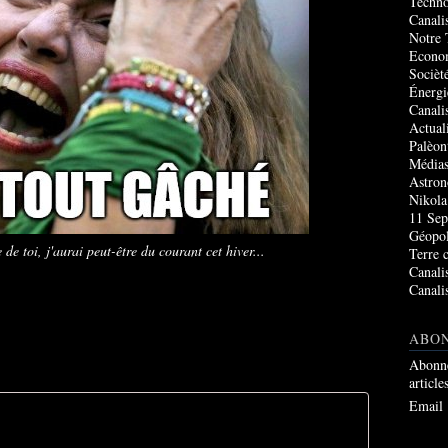
Techno
Canali
Notre 
Econo
Socièté
Énergi
Canali
Actual
Palèon
Média
Astro
Nikola
11 Sep
Géopol
de toi, j'aurai peut-être du courant cet hiver...
Terre 
Canali
Canali
ABO
Abonne
article
Email