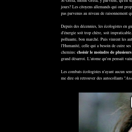
Si Greta, même Greta, y parvient, qu'en ser
jours? Les citoyens allemands qui ont prop
pas parvenus au niveau de raisonnement qu
Depuis des décennies, les écologistes en gu
d'énergie soit trop chère, soit impraticabl
polluante, bon marché. Puis vinrent les aut
l'Humanité, celle qui a besoin de cuire ses 
choisir le moindre de plusieur
chemins:
grand désarroi. L'atome qu'on pensait vai
Les combats écologistes n'ayant aucun sen
me dire où retrouver des autocollants "
Ato