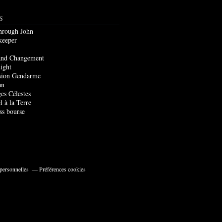
S
through John
keeper
and Changement
ight
sion Gendarme
an
es Célestes
l à la Terre
ss bourse
personnelles
Préférences cookies