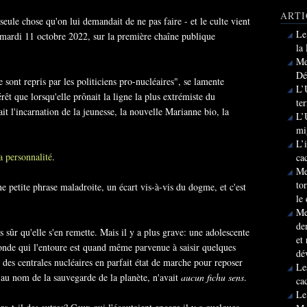
ARTI
seule chose qu'on lui demandait de ne pas faire - et le culte vient
Le
e mardi 11 octobre 2022, sur la première chaîne publique
la
Me
Dé
 sont repris par les politiciens pro-nucléaires", se lamente
L’
rêt que lorsqu'elle prônait la ligne la plus extrémiste du
te
it l'incarnation de la jeunesse, la nouvelle Marianne bio, la
L’
mi
L’
la personnalité
.
ca
Me
to
 petite phrase maladroite, un écart vis-à-vis du dogme, et c'est
le
Me
de
 sûr qu'elle s'en remette. Mais il y a plus grave: une adolescente
et
onde qui l'entoure est quand même parvenue à saisir quelques
dé
 des centrales nucléaires en parfait état de marche pour reposer
Le
t au nom de la sauvegarde de la planète, n'avait
aucun fichu sens
.
ca
Le