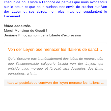
chacun de nous vibre à l’énoncé de paroles que nous avons tous
sur le cœur, et que nous aurions tant envie de cracher sur Von
der Layen et ses sbires, non élus mais qui supplantent le
Parlement.
Video censurée.
Merci, Monsieur de Graaff !
Josiane Filio
, au nom de la Liberté d’expression
Von der Leyen ose menacer les Italiens de sanctions s'ils votent Giorgia Meloni
Qui n'éprouve pas immédiatement des idées de meurtre dès
que l'insupportable saloperie Ursula von der Layen, qui
préside avec morgue et férocité aux destinées des États
européens, à la t...
https://ripostelaique.com/von-der-leyen-menace-les-italiens-de-sanctions-sils-votent-giorgia-meloni.html