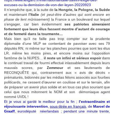
https://www.lefigaro.fr/international/italie-salvini-exige-des-
excuses-ou-la-demission-de-von-der-leyen-20220923
Il n’empêche que, à la suite de
la Hongrie, la Pologne, la Suède
et maintenant
l’Italie
(et peut-être d’autres qui sont encore en
phase de lent mûrissement)
la France a un boulevard sur lequel
s’engager, car bien évidemment
ses patriotes aimeraient
fortement que leurs élus fassent montre d’autant de courage
et de fermeté dans la tourmente…
Mais bien qu’il ne faille pas trop compter sur la prudente
diplomatie d’une MLP se contentant de pavoiser avec ses 79
députés RN, ni même sur les planches pourries que sont les élus
LR, même les moins pires, et encore moins sur l’opposition
fantôme de la NUPES…
il reste un infini et sérieux espoir
dans
le continuel travail de fourmi effectué inlassablement depuis leurs
mauvais scores, par
Zemmour
et ses lieutenants de
RECONQUÊTE qui, contrairement aux « avis de décès »
prématurés, bidonnés par les médias félons associés aux fourbes
politicards, ne cessent d’œuvrer en coulisse et sur le terrain, afin
de préparer un avenir plus solide et en tous cas plus souriant que
celui que nous mitonnent le NOM et son démoniaque agent
nommé UVDL !
Et je vous ai gardé le meilleur pour la fin ;
l’extraordinaire et
réjouissante intervention
,
sous-titrée en français
, de
Marcel de
Graaff
, eurodéputé néerlandais ; pendant une minute trente,