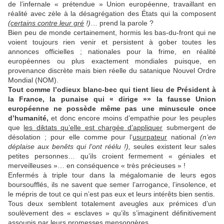
de l’infernale « prétendue » Union européenne, travaillant en
réalité avec zèle à la désagrégation des États qui la composent
(
certains contre leur gré
!)
… prend la parole ?
Bien peu de monde certainement, hormis les bas-du-front qui ne
voient toujours rien venir et persistent à gober toutes les
annonces officielles ; nationales pour la frime, en réalité
européennes ou plus exactement mondiales puisque, en
provenance discrète mais bien réelle du satanique Nouvel Ordre
Mondial (NOM).
Tout comme l’odieux blanc-bec qui tient lieu de Président à
la France, la punaise qui « dirige »» la fausse Union
européenne ne possède même pas une minuscule once
d’humanité,
et donc encore moins d’empathie pour les peuples
que
les diktats qu’elle est chargée d’appliquer
submergent de
désolation ; pour elle comme pour l’
usurpateur
national
(n’en
déplaise aux benêts qui l’ont réélu !),
seules existent leur sales
petites personnes… qu’ils croient fermement « géniales et
merveilleuses »… en conséquence « très précieuses » !
Enfermés à triple tour dans la mégalomanie de leurs egos
boursoufflés, ils ne savent que semer l’arrogance, l’insolence, et
le mépris de tout ce qui n’est pas eux et leurs intérêts bien sentis.
Tous deux semblent totalement aveugles aux prémices d’un
soulèvement des « esclaves » qu’ils s’imaginent définitivement
assoupis par leurs promesses mensongères…