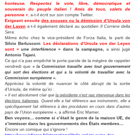
honteuse. Respectez le vote, libre, démocratique et
souverain du peuple italien ! Amis de tous, valets de
personne
»
,
a-t-il écrit sur son compte Twitter.
Exigeant ensuite
des excuses ou la démission d’Ursula von
der Layen
a-t-il également déclaré au quotidien
Il Corriere della
Sera
.
Même écho chez le vice-président de Forza Italia, le parti de
Silvio Berlusconi
.
Les déclarations d’Ursula von der Leyen
sont «
une interférence
» dans la campagne,
a ainsi jugé
Antonio Tajani.
Ce qui n’a pas empêché le porte-parole de la mégère de rappeler
vendredi que
«
la Commission travaille
avec tout gouvernement
qui sort des élections et qui a la volonté de travailler avec la
Commission européenne
».
Appréciez la volonté de nuancer le côté abrupt de la sortie
d’Ursula, de même qu’ici :
«
Il est absolument clair que
la présidente n’est pas intervenue dans les
élections italiennes
. Quand elle a fait référence aux instruments, elle a
spécifiquement fait référence à des procédures en cours dans d’autres
a affirmé Eric Mamer.
pays de l’Union européenne
»,
Ben voyons… comme si c’était le genre de la maison UE, de
s’immiscer dans les gouvernements des États membres…
Encore un comique qui s’ignore !