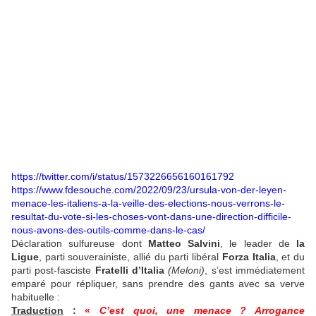
https://twitter.com/i/status/1573226656160161792
https://www.fdesouche.com/2022/09/23/ursula-von-der-leyen-
menace-les-italiens-a-la-veille-des-elections-nous-verrons-le-
resultat-du-vote-si-les-choses-vont-dans-une-direction-difficile-
nous-avons-des-outils-comme-dans-le-cas/
Déclaration sulfureuse dont
Matteo Salvini
, le leader de
la
Ligue
, parti souverainiste, allié du parti libéral
Forza Italia
, et du
parti post-fasciste
Fratelli d’Italia
(Meloni)
, s’est immédiatement
emparé pour répliquer, sans prendre des gants avec sa verve
habituelle :
Traduction
:
«
C’est quoi, une menace ? Arrogance