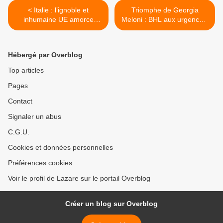
< Italie : l’ignoble et
Triomphe de Georgia
inhumaine UE amorce
Meloni : BHL aux urgences,
doucement sa chute et sa
von der Leyen aux abois >
désintégration…
Hébergé par Overblog
Top articles
Pages
Contact
Signaler un abus
C.G.U.
Cookies et données personnelles
Préférences cookies
Voir le profil de Lazare sur le portail Overblog
Créer un blog sur Overblog