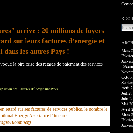
Contac
RECH
es" arrive : 20 millions de foyers
ard sur leurs factures d’énergie et
ARCH
Mars 
il dans les autres Pays !
Févrie
Janvie
ovoque la pire crise des retards de paiement des services
Décem
Novem
Octobr
Septe
Août 
Juillet
Juin 2
Mai 2
Avril 
n retard sur ses factures de services publics, le nombre le
Mars 
 National Energy Assistance Directors
Févrie
Nagle/Bloomberg
Janvie