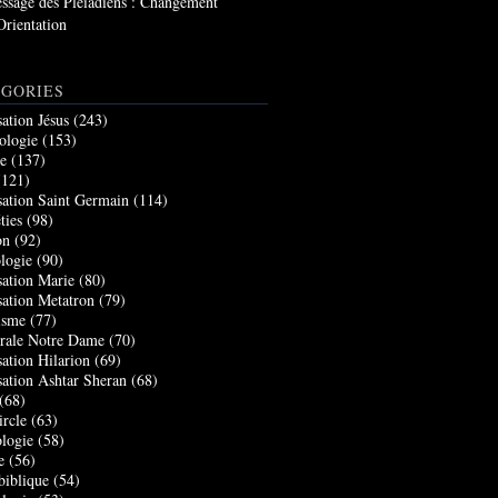
ssage des Pléiadiens : Changement
Orientation
GORIES
sation Jésus
(243)
ologie
(153)
re
(137)
121)
sation Saint Germain
(114)
ties
(98)
on
(92)
logie
(90)
sation Marie
(80)
sation Metatron
(79)
isme
(77)
rale Notre Dame
(70)
sation Hilarion
(69)
sation Ashtar Sheran
(68)
(68)
ircle
(63)
logie
(58)
e
(56)
biblique
(54)