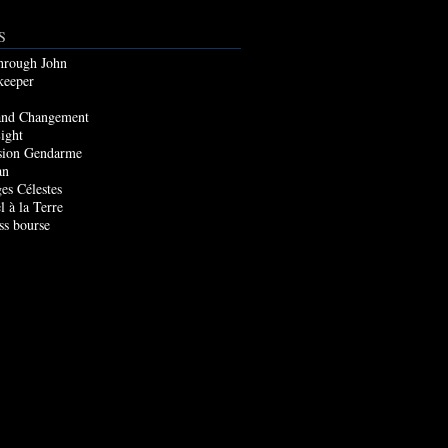
S
through John
keeper
and Changement
ight
sion Gendarme
an
es Célestes
l à la Terre
ss bourse