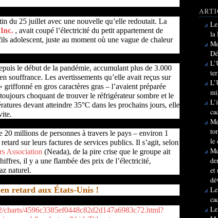
ARTI
tin du 25 juillet avec une nouvelle qu’elle redoutait. La
Le
Inc.
, avait coupé l’électricité du petit appartement de
la
fils adolescent, juste au moment où une vague de chaleur
Me
Dé
L’
 depuis le début de la pandémie, accumulant plus de 3.000
te
 en souffrance. Les avertissements qu’elle avait reçus sur
L’
riffonné en gros caractères gras – l’avaient préparée
mi
toujours choquant de trouver le réfrigérateur sombre et le
L’
ratures devant atteindre 35°C dans les prochains jours, elle
ca
vite.
Me
to
 20 millions de personnes à travers le pays – environ 1
le
retard sur leurs factures de services publics. Il s’agit, selon
Me
rs Association
(Neada), de la pire crise que le groupe ait
de
ffres, il y a une flambée des prix de l’électricité,
et
az naturel.
dé
Le
 en retard aux États-Unis !
ca
Le
v2/charts/4596c3385ef0448c82d2d147a6983c72.html?