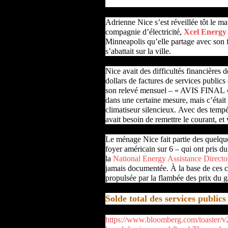
Adrienne Nice s’est réveillée tôt le ma
compagnie d’électricité,
Xcel Energy 
Minneapolis qu’elle partage avec son 
s’abattait sur la ville.
Nice avait des difficultés financières
dollars de factures de services publics
son relevé mensuel – « AVIS FINAL » g
dans une certaine mesure, mais c’était 
climatiseur silencieux. Avec des tempé
avait besoin de remettre le courant, et 
Le ménage Nice fait partie des quelque
foyer américain sur 6 – qui ont pris du 
la
National Energy Assistance Directo
jamais documentée. À la base de ces chi
propulsée par la flambée des prix du g
Solde total des services publics
https://www.bloomberg.com/toaster/