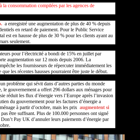
 à la consommation compilées par les agences de
.
a enregistré une augmentation de plus de 40 % depuis
dentiels en retard de paiement. Pour le Public Service
al est en hausse de plus de 30 % pour les clients ayant au
 mars seulement.
urs pour l’électricité a bondi de 15% en juillet par
forte augmentation sur 12 mois depuis 2006. La
é empêche les fournisseurs de répercuter immédiatement les
e que les récentes hausses pourraient être juste le début.
un problème qui sévit dans d’autres parties du monde
, le gouvernement a offert 296 dollars aux ménages pour
sie réduit les flux d’énergie vers l’Europe après l’invasion
tien du gouvernement pour les factures d’énergie a
 ménage à partir d’octobre, mais les prix
augmentent si
e pas être suffisant. Plus de 100.000 personnes ont signé
Don’t Pay UK d’annuler leurs paiements d’énergie par
tobre.