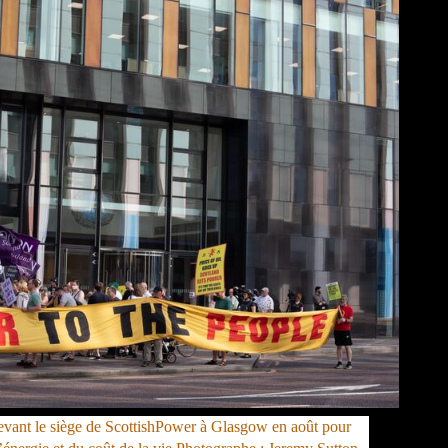
evant le siège de ScottishPower à Glasgow en août pour