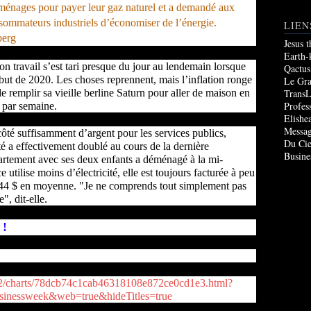
ménages pour payer leur gaz naturel et a demandé aux
nsommateurs industriels d’économiser de l’énergie.
LIEN
berg
Jesus 
Earth-
 travail s’est tari presque du jour au lendemain lorsque
Qactus
ut de 2020. Les choses reprennent, mais l’inflation ronge
Le Gr
TransL
de remplir sa vieille berline Saturn pour aller de maison en
Profes
 par semaine.
Elishe
Messag
côté suffisamment d’argent pour les services publics,
Du Cie
ité a effectivement doublé au cours de la dernière
Busine
artement avec ses deux enfants a déménagé à la mi-
tilise moins d’électricité, elle est toujours facturée à peu
244 $ en moyenne. "Je ne comprends tout simplement pas
", dit-elle.
 !
v2/charts/78dcb74c1cab46318108e872ce0cd1e3.html?
nessweek&web=true&hideTitles=true