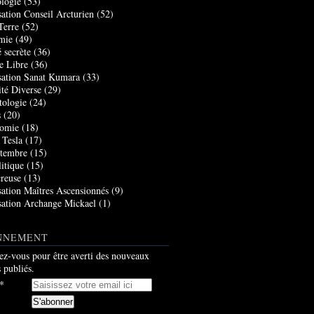
logie
(53)
sation Conseil Arcturien
(52)
Terre
(52)
mie
(49)
 secrète
(36)
e Libre
(36)
sation Sanat Kumara
(33)
ité Diverse
(29)
tologie
(24)
s
(20)
nomie
(18)
 Tesla
(17)
tembre
(15)
itique
(15)
creuse
(13)
sation Maîtres Ascensionnés
(9)
sation Archange Mickael
(1)
NNEMENT
z-vous pour être averti des nouveaux
s publiés.