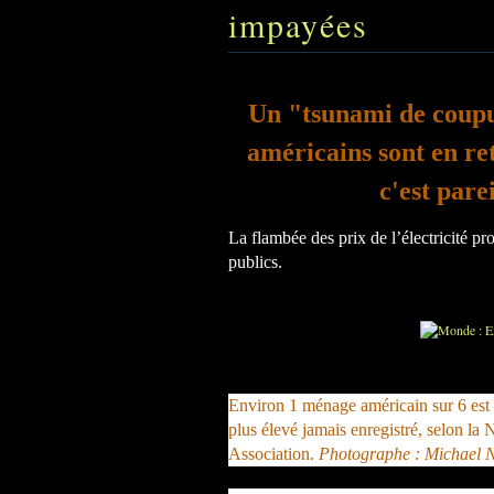
impayées
Un "tsunami de coupur
américains sont en ret
c'est pare
La flambée des prix de l’électricité pr
publics.
Environ 1 ménage américain sur 6 est e
plus élevé jamais enregistré, selon la
Association.
Photographe : Michael 