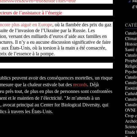
Me
nessweek&web=true&hideTitles=true
d’
cteurs de l’assistance à l’énergie
CATÉ
ncore plus aiguë en Europe
, où la flambée des prix du gaz
 suite de l’invasion de l’Ukraine par la Russie. Les
Canali
tion, versant des milliards d’euros d’aide aux familles en
Climat
factures. Il n’y a eu aucune discussion significative de faire
Histoi
e aux États-Unis, où la torsion à la main a été consacrée,
Santé
(
prix de l’essence à la pompe.
Canali
Prophé
Religi
Psycho
Canali
ublics peuvent avoir des conséquences mortelles, un risque
Canali
 mesure que la chaleur estivale bat des
records
.
Déjà
Esotér
eu près tout, de plus en plus de personnes sont confrontées
Cathéd
ent et le maintien de l’électricité. "Je m’attends à un
Canali
Canali
 avocat principal au Center for Biological Diversity, qui
OVNI
ics à travers les États-Unis.
Crop c
Archéo
Scienc
Etude 