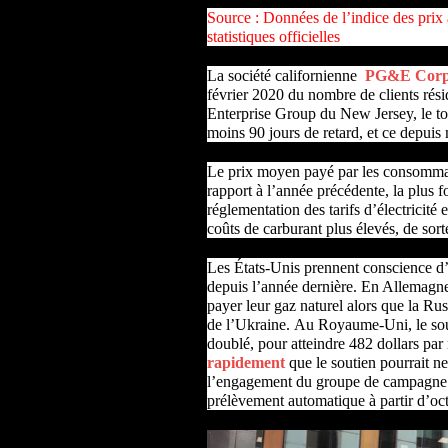
Source : Données de l’indice des prix
statistiques officielles
La société californienne
PG&E Corp
février 2020 du nombre de clients rési
Enterprise Group du New Jersey, le tot
moins 90 jours de retard, et ce depuis
Le prix moyen payé par les consommate
rapport à l’année précédente, la plus 
réglementation des tarifs d’électricit
coûts de carburant plus élevés, de sort
Les États-Unis prennent conscience d’
depuis l’année dernière. En Allemagne
payer leur gaz naturel alors que la Rus
de l’Ukraine. Au Royaume-Uni, le sou
doublé, pour atteindre 482 dollars par
rapidement
que le soutien pourrait n
l’engagement du groupe de campagne 
prélèvement automatique à partir d’oc