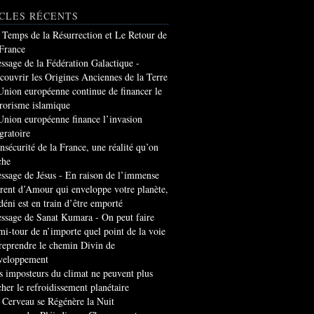
CLES RÉCENTS
 Temps de la Résurrection et Le Retour de
 France
ssage de la Fédération Galactique -
couvrir les Origines Anciennes de la Terre
Union européenne continue de financer le
rrorisme islamique
Union européenne finance l’invasion
gratoire
insécurité de la France, une réalité qu’on
che
ssage de Jésus - En raison de l’immense
rrent d’Amour qui enveloppe votre planète,
 déni est en train d’être emporté
ssage de Sanat Kumara - On peut faire
mi-tour de n’importe quel point de la voie
 reprendre le chemin Divin de
veloppement
s imposteurs du climat ne peuvent plus
cher le refroidissement planétaire
 Cerveau se Régénère la Nuit