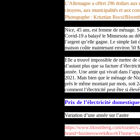
L’Allemagne a offert 296 dollars aux 
citoyens, aux municipalités et aux co
Photographe : Krisztian Bocsi/Bloom
Nice, 45 ans, est femme de ménage. Son
Covid-19 a balayé le Minnesota au déb
l’argent qu’elle gagne. Le simple fait 
maison coûte maintenant environ 50 $
Elle a trouvé impossible de mettre de 
d’autant plus que sa facture d’électric
année. Une amie qui vivait dans l’app
2021. Mais bien que le ménage de Nice u
près le même montant par mois, soit 
comment l’électricité peut être si élevée
Prix ​​de l’électricité domestique
Variation d’une année sur l’autre
https://www.bloomberg.com/toaster/
brand=businessweek&webTheme=busi