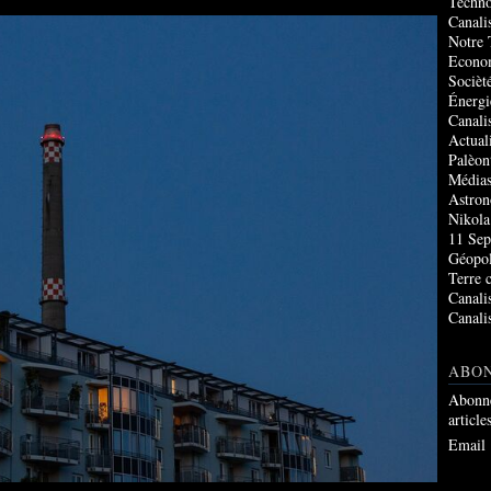
Techno
Canali
Notre 
Econo
Socièté
Énergi
Canali
Actual
Palèon
Média
Astro
Nikola
11 Sep
Géopol
Terre 
Canali
Canali
ABO
Abonne
article
Email