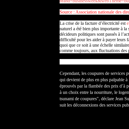
brand=businessweek&webTheme=busi
Source : Association nationale des dire
La crise de la facture d’électricité est
e
naturel a été bien plus importante à la
décideurs politiques sont passés à l’ac
difficulté pour les aider à payer leurs 
quoi que ce soit à une échelle similair
comme toujours, aux fluctuations des 
Cependant, les coupures de services p
qui devient de plus en plus palpable à
éprouvés par la flambée des prix d’à p
à un choix entre la nourriture, le logem
tsunami de coupures", déclare Jean Su,
suit les déconnexions des services publ