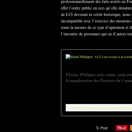
professionnellement des faits avérés en Fra
effet l’ordre public en ceci qu’elle dénature
de LCI devenait la vérité historique, nous
incompatible avec l’exercice des missions e
toute la mesure de ce type d’opération et d
l’encontre de personnes qui en d’autres te
Florian Philippot sous-estime, peut-êtr
la manifestation des Patriotes du 3 septe
https://ripostelaique.com/manif-phili