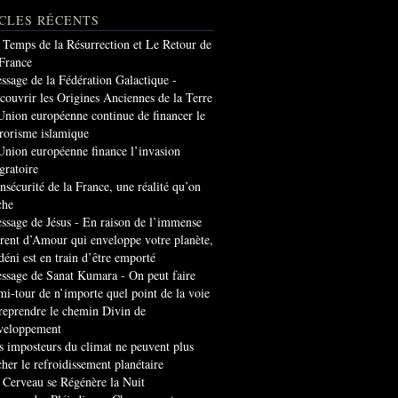
CLES RÉCENTS
 Temps de la Résurrection et Le Retour de
 France
ssage de la Fédération Galactique -
couvrir les Origines Anciennes de la Terre
Union européenne continue de financer le
rrorisme islamique
Union européenne finance l’invasion
gratoire
insécurité de la France, une réalité qu’on
che
ssage de Jésus - En raison de l’immense
rrent d’Amour qui enveloppe votre planète,
 déni est en train d’être emporté
ssage de Sanat Kumara - On peut faire
mi-tour de n’importe quel point de la voie
 reprendre le chemin Divin de
veloppement
s imposteurs du climat ne peuvent plus
cher le refroidissement planétaire
 Cerveau se Régénère la Nuit