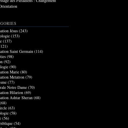
ssage des Pléiadiens : Changement
Orientation
GORIES
sation Jésus
(243)
ologie
(153)
re
(137)
121)
sation Saint Germain
(114)
ties
(98)
on
(92)
logie
(90)
sation Marie
(80)
sation Metatron
(79)
isme
(77)
rale Notre Dame
(70)
sation Hilarion
(69)
sation Ashtar Sheran
(68)
(68)
ircle
(63)
logie
(58)
e
(56)
biblique
(54)