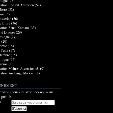
logie
(53)
sation Conseil Arcturien
(52)
Terre
(52)
mie
(49)
 secrète
(36)
e Libre
(36)
sation Sanat Kumara
(33)
ité Diverse
(29)
tologie
(24)
s
(20)
nomie
(18)
 Tesla
(17)
tembre
(15)
itique
(15)
creuse
(13)
sation Maîtres Ascensionnés
(9)
sation Archange Mickael
(1)
NNEMENT
z-vous pour être averti des nouveaux
s publiés.