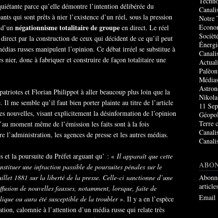
Techno
quiétante parce qu’elle démontre l’intention délibérée du
Canali
pants qui sont prêts à nier l’existence d’un réel, sous la pression
Notre 
négationnisme totalitaire de groupe
Econo
e d’un
en direct. Le réel
Socièté
 direct par la construction de ceux qui décident de ce qu’il peut
Énergi
médias russes manipulent l’opinion. Ce débat irréel se substitue à
Canali
es nier, donc à fabriquer et construire de façon totalitaire une
Actual
Palèon
Média
Astro
atriotes et Florian Philippot à aller beaucoup plus loin que la
Nikola
Il me semble qu’il faut bien porter plainte au titre de l’article
11 Sep
es nouvelles, visant explicitement la désinformation de l’opinion
Géopol
Terre 
’au moment même de l’émission les faits sont à la fois
Canali
re l’administration, les agences de presse et les autres médias.
Canali
s et la poursuite du Préfet arguant qu’ : «
Il apparaît que cette
ABO
stituer une infraction passible de poursuites pénales sur le
illet 1881 sur la liberté de la presse. Celle-ci sanctionne d’une
Abonne
article
ffusion de nouvelles fausses, notamment, lorsque, faite de
Email
lique ou aura été susceptible de la troubler
». Il y a en l’espèce
cation, calomnie à l’attention d’un média russe qui relate très