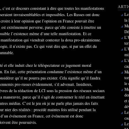
ARTI
 c’est ce discours consistant à dire que toutes les manifestations
Le
 seraient invraisemblables et impossibles. Les Russes ont donc
la
e croire à leur opinion que l’opinion en France pouvait être
Me
n est extrêmement perverse, parce qu’elle consiste à émettre un
Dé
ossible l’existence même d’une telle manifestation. Et ce
L’
manifestation qui viendrait contester la doxa pro-ukrainienne.
te
gie, il n’existe pas. Ce qui veut dire que, si par un effet du
L’
damnable.
mi
L’
é et elle induit chez le téléspectateur ce jugement moral
ca
on. En fait, cette présentation condamne l’existence même d’un
Me
to
nsidérer qu’il ne pourra pas exister. Cela signifie qu’il faudra
le
, ennemis pro-russes évidemment, s’il advenait. Insidieux,
Me
èvres de la rédaction de LCI sous la pression des réseaux sociaux
de
la manœuvre, parce qu’il s’agit de contourner le réel en émettant
et
res médias. C’est le jeu où je ne parle plus jamais des faits
dé
ur nier des réalités : procédé maintes fois utilisé pendant la
Le
nt d’un événement en France, cet événement est donc
ca
doivent être poursuivis.
Le