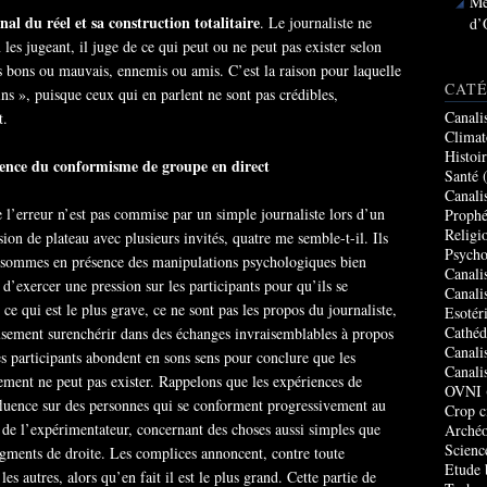
Me
unal du réel et sa construction totalitaire
. Le journaliste ne
d’
n les jugeant, il juge de ce qui peut ou ne peut pas exister selon
és bons ou mauvais, ennemis ou amis. C’est la raison pour laquelle
CATÉ
cins », puisque ceux qui en parlent ne sont pas crédibles,
Canali
t.
Climat
Histoi
ience du conformisme de groupe en direct
Santé
(
Canali
 l’erreur n’est pas commise par un simple journaliste lors d’un
Prophé
Religi
sion de plateau avec plusieurs invités, quatre me semble-t-il. Ils
Psycho
us sommes en présence des manipulations psychologiques bien
Canali
d’exercer une pression sur les participants pour qu’ils se
Canali
ce qui est le plus grave, ce ne sont pas les propos du journaliste,
Esotér
Cathéd
eusement surenchérir dans des échanges invraisemblables à propos
Canali
es participants abondent en sons sens pour conclure que les
Canali
ement ne peut pas exister. Rappelons que les expériences de
OVNI
luence sur des personnes qui se conforment progressivement au
Crop c
de l’expérimentateur, concernant des choses aussi simples que
Archéo
Scienc
egments de droite. Les complices annoncent, contre toute
Etude 
es autres, alors qu’en fait il est le plus grand. Cette partie de