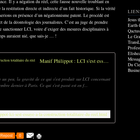
nce. Il y a négation du réel, cette fausse nouvelle troublant en
 la restitution directe et indirecte d’un fait historique. Si la vérité
LIEN
 serions en présence d’un négationnisme patent. Le procédé est
Jesus 
t de la déontologie des journalistes. C’est au juge de prendre
Earth-
e sanctionner LCI, voire d’exiger des mesures disciplinaires à
Qactus
mps auraient nié, que sais-je … !
Le Gr
TransL
Profes
Elishe
Messag
Manif Philippot : LCI s'est essayé à la construction totalitaire du réel
Du Cie
Busine
e un peu, la gravité de ce qui s'est produit sur LCI concernant
mbre dernier à Paris. Ce qui s'est passé est en f...
ppot-lci-sest-essaye-a-la-construction-totalitaire-du-reel.html
Repost
0