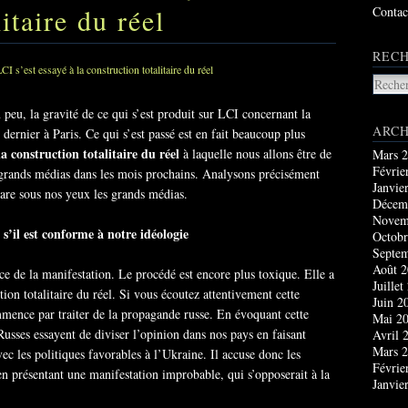
itaire du réel
Contac
RECH
 peu, la gravité de ce qui s’est produit sur LCI concernant la
ARCH
dernier à Paris. Ce qui s’est passé est en fait beaucoup plus
a construction totalitaire du réel
à laquelle nous allons être de
Mars 
Févrie
grands médias dans les mois prochains. Analysons précisément
Janvie
are sous nos yeux les grands médias.
Décem
Novem
e s’il est conforme à notre idéologie
Octobr
Septe
Août 
ce de la manifestation. Le procédé est encore plus toxique. Elle a
Juillet
ion totalitaire du réel. Si vous écoutez attentivement cette
Juin 2
mmence par traiter de la propagande russe. En évoquant cette
Mai 2
usses essayent de diviser l’opinion dans nos pays en faisant
Avril 
Mars 
vec les politiques favorables à l’Ukraine. Il accuse donc les
Févrie
n présentant une manifestation improbable, qui s’opposerait à la
Janvie