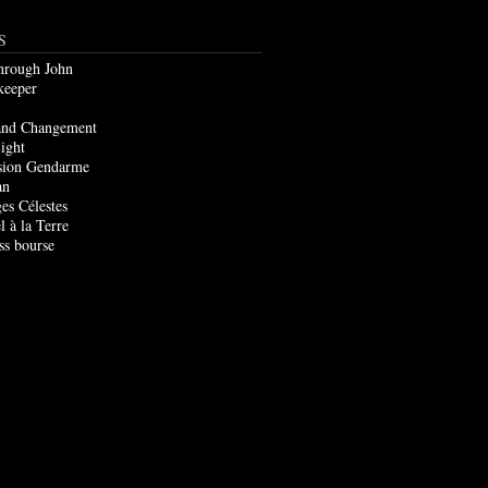
S
through John
keeper
and Changement
ight
sion Gendarme
an
es Célestes
l à la Terre
ss bourse