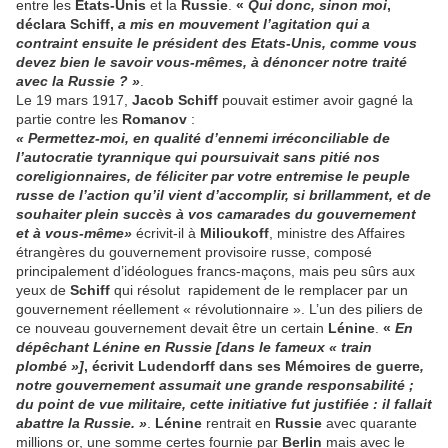
entre les
Etats-Unis
et la
Russie
.
«
Qui donc, sinon moi
,
déclara Schiff,
a mis en mouvement l’agi­tation qui a
contraint ensuite le président des Etats-Unis, comme vous
devez bien le savoir vous-mêmes, à dénoncer notre traité
avec la Russie ? »
.
Le 19 mars 1917,
Jacob Schiff
pouvait estimer avoir gagné la
partie contre les
Romanov
:
« Permettez-moi, en qualité d’ennemi irréconciliable de
l’auto­cratie tyrannique qui poursuivait sans pitié nos
coreligionnaires, de féliciter par votre entremise le peuple
russe de l’action qu’il vient d’accomplir, si brillamment, et de
souhaiter plein succès à vos camarades du gouvernement
et à vous-même»
écrivit-il à
Milioukoff
, ministre des Affaires
étrangères du gouvernement provisoire russe, composé
principalement d’idéologues francs-maçons, mais peu sûrs aux
yeux de
Schiff
qui résolut rapidement de le remplacer par un
gouvernement réellement « révolutionnaire ». L’un des piliers de
ce nouveau gouvernement devait être un certain
Lénine
.
«
En
dépêchant Lénine en Russie
[dans le fameux « train
plombé »]
, écrivit Ludendorff dans ses Mémoires de guerre
,
notre gouvernement assumait une grande responsabilité ;
du point de vue militaire, cette initiative f
u
t justifiée : il fallait
abattre la Russie. »
.
Lénine
rentrait en
Russie
avec quarante
millions or, une somme certes fournie par
Berlin
mais avec le