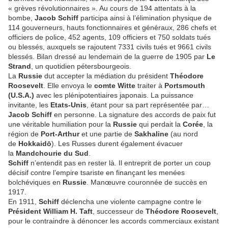
« grèves révolutionnaires ». Au cours de 194 attentats à la
bombe,
Jacob Schiff
participa ainsi à l’élimination physique de
114 gouverneurs, hauts fonctionnaires et géné­raux, 286 chefs et
officiers de police, 452 agents, 109 officiers et 750 soldats tués
ou blessés, auxquels se rajoutent 7331 civils tués et 9661 civils
blessés. Bilan dressé au lendemain de la guerre de 1905 par
Le
Strand
, un quotidien pétersbourgeois.
La
Russie
dut accepter la médiation du président
Théodore
Roosevelt
. Elle envoya le
comte Witte
traiter à
Portsmouth
(U.S.A.)
avec les plénipotentiaires japonais. La puissance
invitante, les
Etats-Unis
, étant pour sa part représentée par…
Jacob Schiff
en personne. La signature des accords de paix fut
une véritable humiliation pour la
Russie
qui perdait la
Corée
, la
région de
Port-Arthur
et une partie de
Sakhaline
(au nord
de
Hokkaidō
). Les Russes durent également évacuer
la
Mandchourie du Sud
.
Schiff
n’entendit pas en rester là. Il entreprit de porter un coup
décisif contre l’empire tsariste en finançant les menées
bolchéviques en
Russie
. Manœuvre couronnée de succès en
1917.
En 1911,
Schiff
déclencha une violente campagne contre le
Prési­dent William H. Taft
, successeur de
Théodore Roosevelt
,
pour le contraindre à dénoncer les accords commerciaux existant