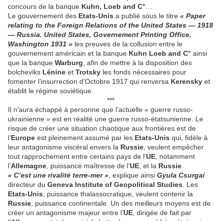
concours de la banque
Kuhn, Loeb and C°
…
Le gou­vernement des
Etats-Unis
a publié sous le titre
« Paper
relating to the Foreign Relations of the United States — 1918
— Russia. United States, Governement Printing Office,
Washington 1931 »
les preuves de la collusion entre le
gouvernement américain et la banque
Kuhn Loeb and C°
ainsi
que la banque
Warburg
, afin de mettre à la disposition des
bolcheviks
Lénine
et
Trotsky
les fonds nécessaires pour
fomenter l’insurrection d’Octobre 1917 qui renversa
Kerensky
et
établit le régime sovié­tique.
***
Il n’aura échappé à personne que l’actuelle « guerre russo-
ukrainienne » est en réalité une guerre russo-étatsunienne. Le
risque de créer une situation chaotique aux frontières est de
l’
Europe
est pleinement assumé par les
Etats-Unis
qui, fidèle à
leur antagonisme viscéral envers la
Russie
, veulent empêcher
tout rapprochement entre certains pays de l’
UE
, notamment
l’
Allemagne
, puissance maîtresse de l’
UE
, et la
Russie
.
« C’est une rivalité terre-mer »
, explique ainsi
Gyula Csurgai
directeur du
Geneva Institute of Geopolitical Studies
. Les
Etats-Unis
, puissance thalassocratique, veulent contenir la
Russie
, puissance continentale. Un des meilleurs moyens est de
créer un antagonisme majeur entre l’
UE
, dirigée de fait par