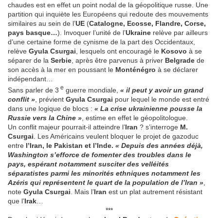
chaudes est en effet un point nodal de la géopolitique russe. Une
partition qui inquiète les Européens qui redoute des mouvements
similaires au sein de l’
UE
(
Catalogne, Ecosse, Flandre, Corse,
pays basque…
). Invoquer l’unité de l’
Ukraine
relève par ailleurs
d’une certaine forme de cynisme de la part des Occidentaux,
relève
Gyula Csurgai
, lesquels ont encouragé le
Kosovo
à se
séparer de la
Serbie
, après être parvenus à priver
Belgrade
de
son accès à la mer en poussant le
Monténégro
à se déclarer
indépendant…
e
Sans parler de 3
guerre mondiale,
« il peut y avoir un grand
conflit »
, prévient
Gyula Csurgai
pour lequel le monde est entré
dans une logique de blocs :
« La crise ukrainienne pousse la
Russie vers la Chine »
, estime en effet le géopolitologue.
Un conflit majeur pourrait-il atteindre l’
Iran
? s’interroge
M.
Csurgai
. Les Américains veulent bloquer le projet de gazoduc
entre
l’Iran, le Pakistan et l’Inde.
« Depuis des années déjà,
Washington s’efforce de fomenter des troubles dans le
pays, espérant notamment susciter des velléités
séparatistes parmi les minorités ethniques notamment les
Azéris qui représentent le quart de la population de l’Iran »
,
note
Gyula Csurgai
. Mais l’
Iran
est un plat autrement résistant
que l’
Irak
…
***