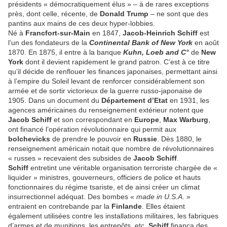
présidents « démocratiquement élus » – à de rares exceptions
près, dont celle, récente, de
Donald Trump
– ne sont que des
pantins aux mains de ces deux hyper-lobbies.
Né à
Francfort-sur-Main
en 1847,
Jacob-Heinrich Schiff
est
l’un des fondateurs de la
Continental Bank of New York
en août
1870. En 1875, il entre à la banque
Kuhn, Loeb and C°
de
New
York
dont il devient rapidement le grand patron. C’est à ce titre
qu’il décide de renflouer les finances japonaises, permettant ainsi
à l’empire du Soleil levant de renforcer considérablement son
armée et de sortir victorieux de la guerre russo-japonaise de
1905. Dans un document du
Dépar­tement d’Etat
en 1931, les
agences américaines du renseignement extérieur notent que
Jacob Schiff
et son corres­pondant en
Europe
,
Max Warburg
,
ont financé l’opération révolutionnaire qui permit aux
bolchevicks
de prendre le pouvoir en
Russie
. Dès 1880, le
renseignement américain notait que nombre de révolutionnaires
« russes » recevaient des subsides de
Jacob Schiff
.
Schiff
entretint une véritable organisation terroriste chargée de «
liquider » ministres, gouver­neurs, officiers de police et hauts
fonctionnaires du régime tsariste, et de ainsi créer un climat
insurrectionnel adéquat. Des bombes «
made in U.S.A
. »
entraient en contrebande par la
Finlande
. Elles étaient
également utilisées contre les installations militaires, les fabriques
d’armes et de munitions, les entrepôts, etc.
Schiff
finança des