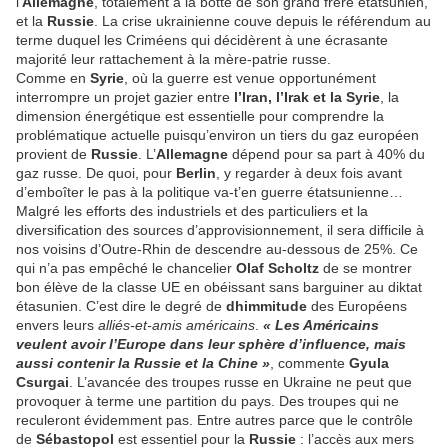
l’
Allemagne
, totalement à la botte de son grand frère étatsunien,
et la
Russie
. La crise ukrainienne couve depuis le référendum au
terme duquel les Criméens qui décidèrent à une écrasante
majorité leur rattachement à la mère-patrie russe.
Comme en
Syrie
, où la guerre est venue opportunément
interrompre un projet gazier entre
l’Iran, l’Irak et la Syrie
, la
dimension énergétique est essentielle pour comprendre la
problématique actuelle puisqu’environ un tiers du gaz européen
provient de
Russie
. L’
Allemagne
dépend pour sa part à 40% du
gaz russe. De quoi, pour
Berlin
, y regarder à deux fois avant
d’emboîter le pas à la politique va-t’en guerre étatsunienne…
Malgré les efforts des industriels et des particuliers et la
diversification des sources d’approvisionnement, il sera difficile à
nos voisins d’Outre-Rhin de descendre au-dessous de 25%. Ce
qui n’a pas empêché le chancelier
Olaf Scholtz
de se montrer
bon élève de la classe UE en obéissant sans barguiner au diktat
étasunien. C’est dire le degré de
dhimmitude
des Européens
envers leurs
alliés-et-amis américains
.
« Les Américains
veulent avoir l’Europe dans leur sphère d’influence, mais
aussi contenir la Russie et la Chine »
, commente
Gyula
Csurgai
. L’avancée des troupes russe en Ukraine ne peut que
provoquer à terme une partition du pays. Des troupes qui ne
reculeront évidemment pas. Entre autres parce que le contrôle
de
Sébastopol
est essentiel pour la
Russie
: l’accès aux mers