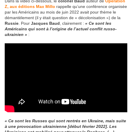
Dans la vidéo ci-dessous, le
colonel Baud
auteur de
Opération
Z, aux éditions Max Millo
rappelle qu’une conférence organisée
par les Américains au mois de juin 2022 avait pour thème le
démantèlement (il y était question de « décolonisation ») de la
Russie
. Pour
Jacques Baud
, clairement :
« Ce sont les
Américains qui sont à l’origine de l’actuel conflit russo-
ukrainien »
:
« Ce sont les Russes qui sont rentrés en Ukraine, mais suite
à une provocation ukrainienne [début février 2022]. Les
Ukrainiens ont mobilisé pour attaquer le Donbass. (…)