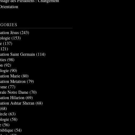
ssage des Pléiadiens : Changement
Orientation
GORIES
sation Jésus
(243)
ologie
(153)
re
(137)
121)
sation Saint Germain
(114)
ties
(98)
on
(92)
logie
(90)
sation Marie
(80)
sation Metatron
(79)
isme
(77)
rale Notre Dame
(70)
sation Hilarion
(69)
sation Ashtar Sheran
(68)
(68)
ircle
(63)
logie
(58)
e
(56)
biblique
(54)