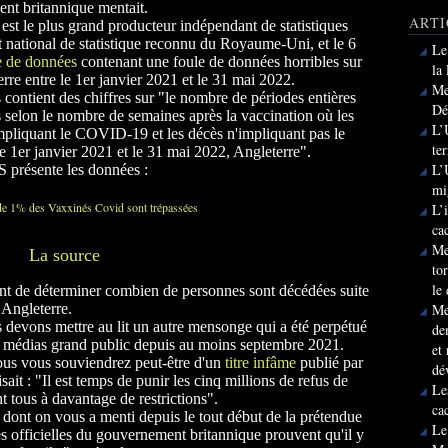
nt britannique mentait.
ARTI
 est le plus grand producteur indépendant de statistiques
ut national de statistique reconnu du Royaume-Uni, et le 6
Le
 de données
contenant une foule de données horribles sur
la
erre entre le 1er janvier 2021 et le 31 mai 2022.
Me
s
contient des chiffres sur "le nombre de périodes entières
Dé
s selon le nombre de semaines après la vaccination où les
L’
impliquant le COVID-19 et les décès n'impliquant pas le
te
 1er janvier 2021 et le 31 mai 2022, Angleterre".
L’
S présente les données :
mi
L’
ca
Me
La source
to
le
nt de déterminer combien de personnes sont décédées suite
Me
 Angleterre.
 devons mettre au lit un autre mensonge qui a été perpétué
de
es médias grand public depuis au moins septembre 2021.
et
us vous souviendrez peut-être d'un
titre infâme
publié par
dé
it : "Il est temps de punir les cinq millions de refus de
Le
nt tous à davantage de restrictions".
ca
n dont on vous a menti depuis le tout début de la prétendue
Le
 officielles du gouvernement britannique prouvent qu'il y