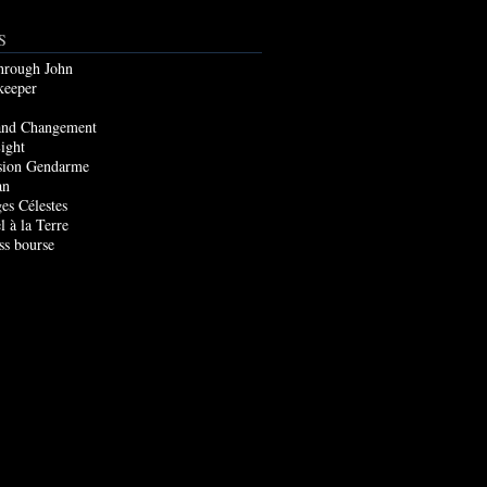
S
through John
keeper
and Changement
ight
sion Gendarme
an
es Célestes
l à la Terre
ss bourse