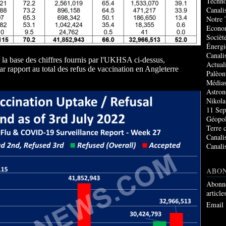
Techno
Canali
Notre 
Econo
Socièté
Énergi
Canali
 la base des chiffres fournis par l'UKHSA ci-dessus,
Actual
ar rapport au total des refus de vaccination en Angleterre
Palèon
Média
Astro
Nikola
11 Sep
Géopol
Terre 
Canali
Canali
ABO
Abonne
article
Email