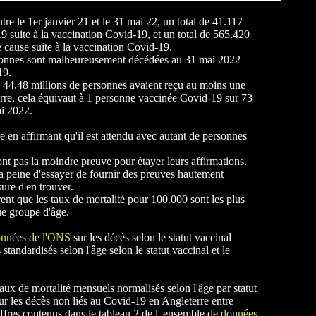
ntre le 1er janvier 21 et le 31 mai 22, un total de 41.117
 suite à la vaccination Covid-19, et un total de 565.420
e cause suite à la vaccination Covid-19.
ersonnes sont malheureusement décédées au 31 mai 2022
-19.
e 44,48 millions de personnes avaient reçu au moins une
re, cela équivaut à 1 personne vaccinée Covid-19 sur 73
i 2022.
 en affirmant qu'il est attendu avec autant de personnes
t pas la moindre preuve pour étayer leurs affirmations.
a peine d'essayer de fournir des preuves hautement
sure d'en trouver.
rent que les taux de mortalité pour 100.000 sont les plus
ue groupe d'âge.
nnées de l'ONS
sur les décès selon le statut vaccinal
standardisés selon l'âge selon le statut vaccinal et le
aux de mortalité mensuels normalisés selon l'âge par statut
r les décès non liés au Covid-19 en Angleterre entre
hiffres contenus dans le tableau 2 de l' ensemble de
données