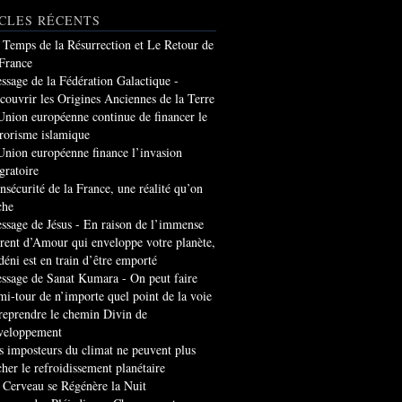
CLES RÉCENTS
 Temps de la Résurrection et Le Retour de
 France
ssage de la Fédération Galactique -
couvrir les Origines Anciennes de la Terre
Union européenne continue de financer le
rrorisme islamique
Union européenne finance l’invasion
gratoire
insécurité de la France, une réalité qu’on
che
ssage de Jésus - En raison de l’immense
rrent d’Amour qui enveloppe votre planète,
 déni est en train d’être emporté
ssage de Sanat Kumara - On peut faire
mi-tour de n’importe quel point de la voie
 reprendre le chemin Divin de
veloppement
s imposteurs du climat ne peuvent plus
cher le refroidissement planétaire
 Cerveau se Régénère la Nuit