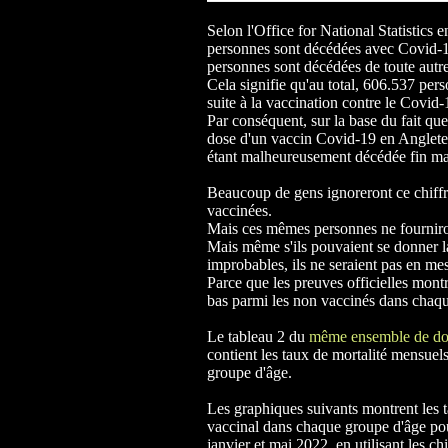
Selon l'Office for National Statistics e
personnes sont décédées avec Covid-19
personnes sont décédées de toute autr
Cela signifie qu'au total, 606.537 p
suite à la vaccination contre le Covid
Par conséquent, sur la base du fait qu
dose d'un vaccin Covid-19 en Angleter
étant malheureusement décédée fin ma
Beaucoup de gens ignoreront ce chiffre
vaccinées.
Mais ces mêmes personnes ne fourniron
Mais même s'ils pouvaient se donner l
improbables, ils ne seraient pas en me
Parce que les preuves officielles mont
bas parmi les non vaccinés dans chaq
Le tableau 2 du
même ensemble de do
contient les taux de mortalité mensuels 
groupe d'âge.
Les graphiques suivants montrent les t
vaccinal dans chaque groupe d'âge pou
janvier et mai 2022, en utilisant les c