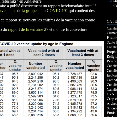
Me
n refusniks" en Angleterre.
d’
aire a publié discrètement un rapport hebdomadaire intitulé
urveillance de la grippe et du COVID-19"
qui contient des
e rapport se trouvent les chiffres de la vaccination contre
CATÉ
Canali
 65 du
rapport de la semaine 27
et montre la couverture
Climat
Histoi
Santé
(
Canali
Prophé
Religi
Psycho
Canali
Canali
Esotér
Cathéd
Canali
Canali
OVNI
Crop c
Archéo
Scienc
Etude 