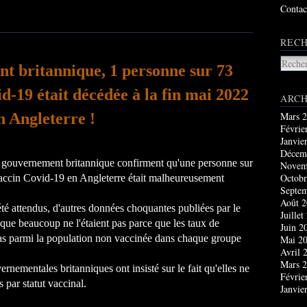
Contac
RECH
nt britannique, 1 personne sur 73
d-19 était décédée à la fin mai 2022
ARCH
Mars 
n Angleterre !
Févrie
Janvie
Décem
le gouvernement britannique confirment qu'une personne sur
Novem
Octobr
accin Covid-19 en Angleterre était malheureusement
Septe
Août 
été attendus, d'autres données choquantes publiées par le
Juillet
ue beaucoup ne l'étaient pas parce que les taux de
Juin 2
bas parmi la population non vaccinée dans chaque groupe
Mai 2
Avril 
Mars 
ernementales britanniques ont insisté sur le fait qu'elles ne
Févrie
s par statut vaccinal.
Janvie