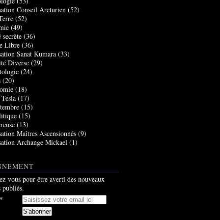
logie
(53)
sation Conseil Arcturien
(52)
Terre
(52)
mie
(49)
 secrète
(36)
e Libre
(36)
sation Sanat Kumara
(33)
ité Diverse
(29)
tologie
(24)
s
(20)
nomie
(18)
 Tesla
(17)
tembre
(15)
itique
(15)
creuse
(13)
sation Maîtres Ascensionnés
(9)
sation Archange Mickael
(1)
NNEMENT
z-vous pour être averti des nouveaux
s publiés.