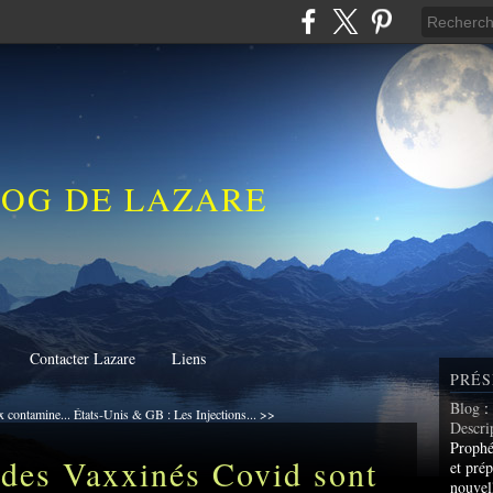
LOG DE LAZARE
Contacter Lazare
Liens
PRÉS
Blog
:
 contamine...
États-Unis & GB : Les Injections... >>
Descri
Prophé
des Vaxxinés Covid sont
et prép
nouvel