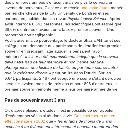
des premières années s’effacent mais en plus le cerveau en
invente de nouveaux. C’est ce que révèle
une vaste étude
menée
par les chercheurs de la City University de Londres et ses
partenaires, publiée dans la revue
Psychological Science
. Après
avoir interrogé 6.641 personnes, les scientifiques ont estimé que
38,6% d’entre eux avaient un « faux » premier souvenir. Une
proportion non négligeable !
Pour parvenir à ce pourcentage, le docteur Shazia Akhtar et ses
collègues ont demandé aux participants de détailler leur premier
souvenir en précisant l’âge auquel ils pensaient l’avoir
mémorisé.
« Il leur a été expressément indiqué que le souvenir
devait être issu de leur mémoire et non inspiré par une
photographie, une histoire de famille ou par toute source autre
que l’expérience directe »
peut-on lire dans l’étude. Sur les
6.641
participants, 2.487 ont évoqué une scène s’étant déroulée
lorsqu’ils avaient moins de trois ans et pour 893 d’entre eux, le
premier souvenir remonte même à leur première année de vie.
Pas de souvenir avant 3 ans
Or, d’après plusieurs études, il est impossible de se rappeler
d’événements vécus si tôt dans la vie.
Des chercheurs ont en
effet constaté en 2002
que
« les enfants de moins de 3 ans
exposés à un événement intéressant et nouveau montrent des