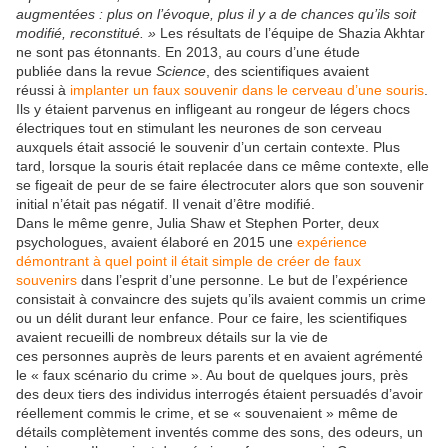
augmentées : plus on l’évoque, plus il y a de chances qu’ils soit
modifié, reconstitué. »
Les résultats de l’équipe de Shazia Akhtar
ne sont pas étonnants. En 2013, au cours d’une étude
publiée dans la revue
Science
, des scientifiques avaient
réussi à
implanter un faux souvenir dans le cerveau d’une souris
.
Ils y étaient parvenus en infligeant au rongeur de légers chocs
électriques tout en stimulant les neurones de son cerveau
auxquels était associé le souvenir d’un certain contexte. Plus
tard, lorsque la souris était replacée dans ce même contexte, elle
se figeait de peur de se faire électrocuter alors que son souvenir
initial n’était pas négatif. Il venait d’être modifié.
Dans le même genre, Julia Shaw et Stephen Porter, deux
psychologues, avaient élaboré en 2015 une
expérience
démontrant à quel point il était simple de créer de faux
souvenirs
dans l’esprit d’une personne. Le but de l’expérience
consistait à convaincre des sujets qu’ils avaient commis un crime
ou un délit durant leur enfance. Pour ce faire, les scientifiques
avaient recueilli de nombreux détails sur la vie de
ces personnes auprès de leurs parents et en avaient agrémenté
le « faux scénario du crime ». Au bout de quelques jours, près
des deux tiers des individus interrogés étaient persuadés d’avoir
réellement commis le crime, et se « souvenaient » même de
détails complètement inventés comme des sons, des odeurs, un