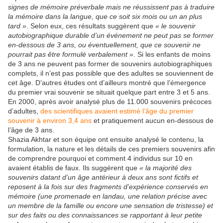
signes de mémoire préverbale mais ne réussissent pas à traduire
la mémoire dans la langue, que ce soit six mois ou un an plus
tard »
. Selon eux, ces résultats suggèrent que
« le souvenir
autobiographique durable d’un événement ne peut pas se former
en-dessous de 3 ans, ou éventuellement, que ce souvenir ne
pourrait pas être formulé verbalement »
. Si les enfants de moins
de 3 ans ne peuvent pas former de souvenirs autobiographiques
complets, il n’est pas possible que des adultes se souviennent de
cet âge. D’autres études ont d’ailleurs montré que l’émergence
du premier vrai souvenir se situait quelque part entre 3 et 5 ans.
En 2000, après avoir analysé plus de 11.000 souvenirs précoces
d’adultes,
des scientifiques avaient estimé l’âge du premier
souvenir à environ 3,4 ans
et pratiquement aucun en-dessous de
l’âge de 3 ans.
Shazia Akhtar et son équipe ont ensuite analysé le contenu, la
formulation, la nature et les détails de ces premiers souvenirs afin
de comprendre pourquoi et comment 4 individus sur 10 en
avaient établis de faux. Ils suggèrent que
« la majorité des
souvenirs datant d’un âge antérieur à deux ans sont fictifs et
reposent à la fois sur des fragments d’expérience conservés en
mémoire (une promenade en landau, une relation précise avec
un membre de la famille ou encore une sensation de tristesse) et
sur des faits ou des connaissances se rapportant à leur petite