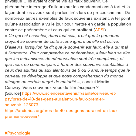
physique… Ils avaient donné vie au faux souvenir. Ce
phénomène interroge d’ailleurs sur les condamnations à tort et la
façon dont les aveux sont parfois tirés lors de procès criminel. De
nombreux autres exemples de faux souvenirs existent. A tel point
qu’une association a vu le jour pour mettre en garde la population
contre ce phénomène et ceux qui en profitent (
AFSI
).
«
Ce qui est essentiel, dans tout cela, c’est que la personne
croyant se souvenir de cette scène ignore qu’elle est fictive.
D’ailleurs, lorsqu’on lui dit que le souvenir est faux, elle a du mal
à l’admettre. Pour comprendre ce phénomène, il faut bien se dire
que les mécanismes de mémorisation sont très complexes, et
que nous ne commençons à former des souvenirs semblables à
ceux des adultes qu’aux alentours de 5 ou 6 ans, le temps que le
cerveau se développe et que notre compréhension du monde
atteigne un certain degré de maturité »,
conclut Martin
Conway. Vous souvenez-vous du film
Inception
?
[Source]
https://www.sciencesetavenir.fr/sante/cerveau-et-
psy/pres-de-40-des-gens-auraient-un-faux-premier-
souvenir_126073
https://arcturius.org/pres-de-40-des-gens-auraient-un-faux-
premier-souvenir/
#Psychologie