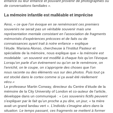
enfance ou leur enfance et pouvant provenir de photographies ou
de conversations familiales ».
La mémoire infantile est malléable et imprécise
Ainsi,
« ce que l’on évoque en se remémorant ces premiers
souvenirs ne serait pas un véritable souvenir mais une
représentation mentale consistant en l’association de fragments
mémorisés d’expériences précoces et de faits ou de
connaissances ayant trait à notre enfance »
explique
l’étude. Mariana Alonso, chercheuse à l’Institut Pasteur et
spécialiste de la mémoire, nous explique que
« la mémoire est
modelable : un souvenir est modifié à chaque fois qu’on l’évoque.
Lorsqu’on parle d’un événement ou qu’on se le remémore, on
l’enrichit, on le coupe, on s’approprie des choses que l’on
nous raconte ou des éléments vus sur des photos. Puis tout ça
est stocké dans le cortex comme si ça avait été réellement
vécu
.
«
Le professeur Martin Conway, directeur du Centre d’étude de la
mémoire de la City University of London et co-auteur de l’article,
développe dans un communiqué : «
Les souvenirs fictifs peuvent
s’expliquer par le fait qu’un proche a pu dire, un jour, «
ta mère
avait un grand landau vert »
. L’individu s’imagine alors dans la
situation. Le temps passant, ces fragments se mettent à former