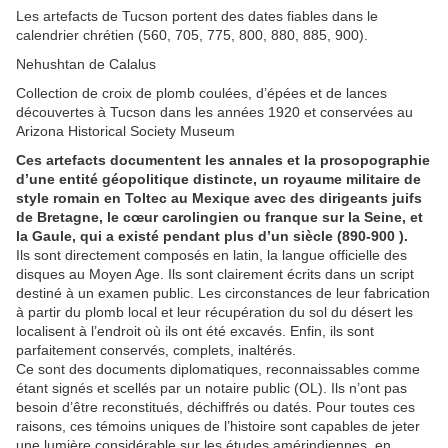
Les artefacts de Tucson portent des dates fiables dans le
calendrier chrétien (560, 705, 775, 800, 880, 885, 900).
Nehushtan de Calalus
Collection de croix de plomb coulées, d’épées et de lances
découvertes à Tucson dans les années 1920 et conservées au
Arizona Historical Society Museum
Ces artefacts documentent les annales et la prosopographie
d’une entité géopolitique distincte, un royaume militaire de
style romain en Toltec au Mexique avec des dirigeants juifs
de Bretagne, le cœur carolingien ou franque sur la Seine, et
la Gaule, qui a existé pendant plus d’un siècle (890-900 ).
Ils sont directement composés en latin, la langue officielle des
disques au Moyen Age. Ils sont clairement écrits dans un script
destiné à un examen public. Les circonstances de leur fabrication
à partir du plomb local et leur récupération du sol du désert les
localisent à l’endroit où ils ont été excavés. Enfin, ils sont
parfaitement conservés, complets, inaltérés.
Ce sont des documents diplomatiques, reconnaissables comme
étant signés et scellés par un notaire public (OL). Ils n’ont pas
besoin d’être reconstitués, déchiffrés ou datés. Pour toutes ces
raisons, ces témoins uniques de l’histoire sont capables de jeter
une lumière considérable sur les études amérindiennes, en