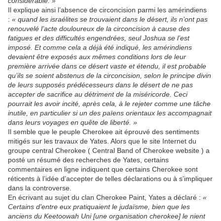
considérable. »
Il explique ainsi l’absence de circoncision parmi les amérindiens
:
« quand les israélites se trouvaient dans le désert, ils n’ont pas
renouvelé l’acte douloureux de la circoncision à cause des
fatigues et des difficultés engendrées, seul Joshua se l’est
imposé. Et comme cela a déjà été indiqué, les amérindiens
devaient être exposés aux mêmes conditions lors de leur
première arrivée dans ce désert vaste et étendu, il est probable
qu’ils se soient abstenus de la circoncision, selon le principe divin
de leurs supposés prédécesseurs dans le désert de ne pas
accepter de sacrifice au détriment de la miséricorde. Ceci
pourrait les avoir incité, après cela, à le rejeter comme une tâche
inutile, en particulier si un des païens orientaux les accompagnait
dans leurs voyages en quête de liberté. »
Il semble que le peuple Cherokee ait éprouvé des sentiments
mitigés sur les travaux de Yates. Alors que le site Internet du
groupe central Cherokee ( Central Band of Cherokee website ) a
posté un résumé des recherches de Yates, certains
commentaires en ligne indiquent que certains Cherokee sont
réticents à l’idée d’accepter de telles déclarations ou à s’impliquer
dans la controverse.
En écrivant au sujet du clan Cherokee Paint, Yates a déclaré :
«
Certains d’entre eux pratiquaient le judaïsme, bien que les
anciens du Keetoowah Uni [une organisation cherokee] le nient