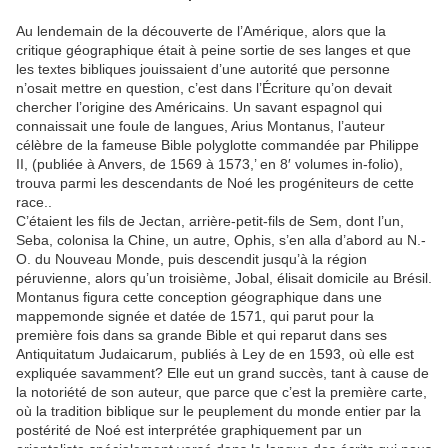
Au lendemain de la découverte de l’Amérique, alors que la
critique géographique était à peine sortie de ses langes et que
les textes bibliques jouissaient d’une autorité que personne
n’osait mettre en question, c’est dans l’Écriture qu’on devait
chercher l’origine des Américains. Un savant espagnol qui
connaissait une foule de langues, Arius Montanus, l’auteur
célèbre de la fameuse Bible polyglotte commandée par Philippe
II, (publiée à Anvers, de 1569 à 1573,’ en 8′ volumes in-folio),
trouva parmi les descendants de Noé les progéniteurs de cette
race..
C’étaient les fils de Jectan, arrière-petit-fils de Sem, dont l’un,
Seba, colonisa la Chine, un autre, Ophis, s’en alla d’abord au N.-
O. du Nouveau Monde, puis descendit jusqu’à la région
péruvienne, alors qu’un troisième, Jobal, élisait domicile au Brésil.
Montanus figura cette conception géographique dans une
mappemonde signée et datée de 1571, qui parut pour la
première fois dans sa grande Bible et qui reparut dans ses
Antiquitatum Judaicarum, publiés à Ley de en 1593, où elle est
expliquée savamment? Elle eut un grand succès, tant à cause de
la notoriété de son auteur, que parce que c’est la première carte,
où la tradition biblique sur le peuplement du monde entier par la
postérité de Noé est interprétée graphiquement par un