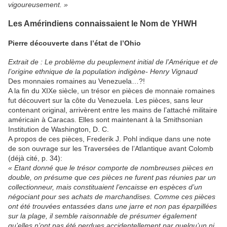
vigoureusement. »
Les Amérindiens connaissaient le Nom de YHWH
Pierre découverte dans l’état de l’Ohio
Extrait de : Le problème du peuplement initial de l’Amérique et de
l’origine ethnique de la population indigène- Henry Vignaud
Des monnaies romaines au Venezuela…?!
A la fin du XIXe siècle, un trésor en pièces de monnaie romaines
fut découvert sur la côte du Venezuela. Les pièces, sans leur
contenant original, arrivèrent entre les mains de l’attaché militaire
américain à Caracas. Elles sont maintenant à la Smithsonian
Institution de Washington, D. C.
A propos de ces pièces, Frederik J. Pohl indique dans une note
de son ouvrage sur les Traversées de l’Atlantique avant Colomb
(déjà cité, p. 34):
« Etant donné que le trésor comporte de nombreuses pièces en
double, on présume que ces pièces ne furent pas réunies par un
collectionneur, mais constituaient l’encaisse en espèces d’un
négociant pour ses achats de marchandises. Comme ces pièces
ont été trouvées entassées dans une jarre et non pas éparpillées
sur la plage, il semble raisonnable de présumer également
qu’elles n’ont pas été perdues accidentellement par quelqu’un ni