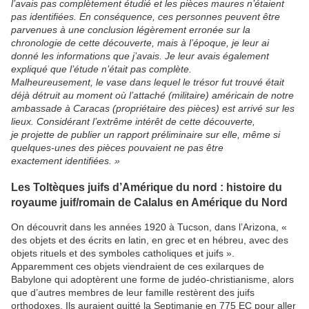
l’avais pas complètement étudié et les pièces maures n’étaient
pas identifiées. En conséquence, ces personnes peuvent être
parvenues à une conclusion légèrement erronée sur la
chronologie de cette découverte, mais à l’époque, je leur ai
donné les informations que j’avais. Je leur avais également
expliqué que l’étude n’était pas complète.
Malheureusement, le vase dans lequel le trésor fut trouvé était
déjà détruit au moment où l’attaché (militaire) américain de notre
ambassade à Caracas (propriétaire des pièces) est arrivé sur les
lieux. Considérant l’extrême intérêt de cette découverte,
je
projette de publier un rapport préliminaire sur elle, même si
quelques-unes des pièces pouvaient ne pas être
exactement
identifiées. »
Les Toltèques juifs d’Amérique du nord : histoire du
royaume juif/romain de Calalus en Amérique du Nord
On découvrit dans les années 1920 à Tucson, dans l’Arizona, «
des objets et des écrits en latin, en grec et en hébreu, avec des
objets rituels et des symboles catholiques et juifs ».
Apparemment ces objets viendraient de ces exilarques de
Babylone qui adoptèrent une forme de judéo-christianisme, alors
que d’autres membres de leur famille restèrent des juifs
orthodoxes. Ils auraient quitté la Septimanie en 775 EC pour aller