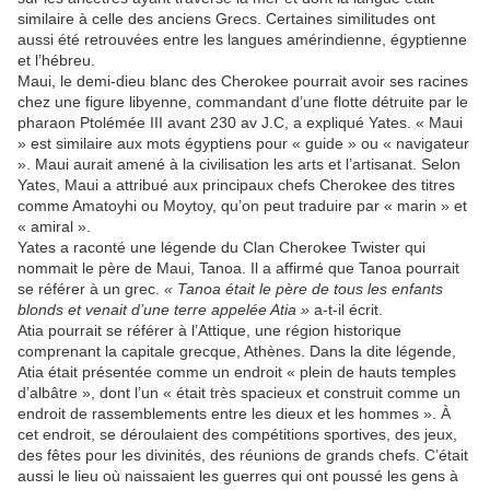
similaire à celle des anciens Grecs. Certaines similitudes ont
aussi été retrouvées entre les langues amérindienne, égyptienne
et l’hébreu.
Maui, le demi-dieu blanc des Cherokee pourrait avoir ses racines
chez une figure libyenne, commandant d’une flotte détruite par le
pharaon Ptolémée III avant 230 av J.C, a expliqué Yates. « Maui
» est similaire aux mots égyptiens pour « guide » ou « navigateur
». Maui aurait amené à la civilisation les arts et l’artisanat. Selon
Yates, Maui a attribué aux principaux chefs Cherokee des titres
comme Amatoyhi ou Moytoy, qu’on peut traduire par « marin » et
« amiral ».
Yates a raconté une légende du Clan Cherokee Twister qui
nommait le père de Maui, Tanoa. Il a affirmé que Tanoa pourrait
se référer à un grec.
« Tanoa était le père de tous les enfants
blonds et venait d’une terre appelée Atia »
a-t-il écrit.
Atia pourrait se référer à l’Attique, une région historique
comprenant la capitale grecque, Athènes. Dans la dite légende,
Atia était présentée comme un endroit « plein de hauts temples
d’albâtre », dont l’un « était très spacieux et construit comme un
endroit de rassemblements entre les dieux et les hommes ». À
cet endroit, se déroulaient des compétitions sportives, des jeux,
des fêtes pour les divinités, des réunions de grands chefs. C’était
aussi le lieu où naissaient les guerres qui ont poussé les gens à