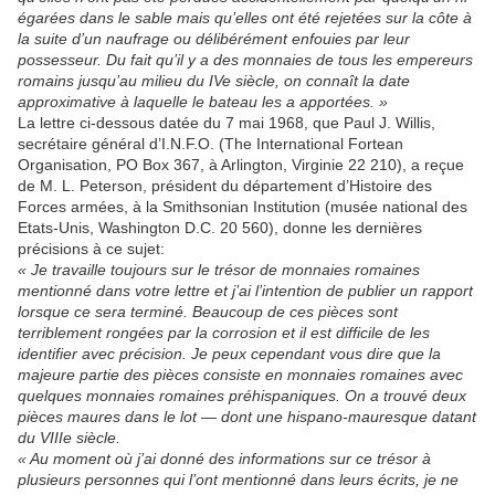
égarées dans le sable mais qu’elles ont été rejetées sur la côte à
la suite d’un naufrage ou délibérément enfouies par leur
possesseur. Du fait qu’il y a des monnaies de tous les empereurs
romains jusqu’au milieu du IVe siècle, on connaît la date
approximative à laquelle le bateau les a apportées. »
La lettre ci-dessous datée du 7 mai 1968, que Paul J. Willis,
secrétaire général d’I.N.F.O. (The International Fortean
Organisation, PO Box 367, à Arlington, Virginie 22 210), a reçue
de M. L. Peterson, président du département d’Histoire des
Forces armées, à la Smithsonian Institution (musée national des
Etats-Unis, Washington D.C. 20 560), donne les dernières
précisions à ce sujet:
« Je travaille toujours sur le trésor de monnaies romaines
mentionné dans votre lettre et j’ai l’intention de publier un rapport
lorsque ce sera terminé. Beaucoup de ces pièces sont
terriblement rongées par la corrosion et il est difficile de les
identifier avec précision. Je peux cependant vous dire que la
majeure partie des pièces consiste en monnaies romaines avec
quelques monnaies romaines préhispaniques. On a trouvé deux
pièces maures dans le lot — dont une hispano-mauresque datant
du VIIIe siècle.
« Au moment où j’ai donné des informations sur ce trésor à
plusieurs personnes qui l’ont mentionné dans leurs écrits, je ne