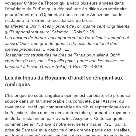
vovageur Onfroy de Thoron qui a vécu plusieurs années dans
l’Amérique du Sud’ et qui a déployé une érudition extraordinaire
pour démontrer qu’Ophir était dans la haute Amazonie, sur le
rio.Japura, à l’extrémité- occidentale du Brésil.
Ils allèrent à Ophir, et ils y prirent de l’or, quatre cent vingt talents,
qu’ils apportèrent au roi Salomon.
1 Rois 9 : 28
Les navires de Hiram, qui apportèrent de l’or d’Ophir, amenèrent
aussi d’Ophir une grande quantité de bois de santal et des
pierres précieuses
. 1 Rois 10 : 11
Josaphat construisit des navires de Tarsis pour aller à Ophir
chercher de l’or; mais il n’y alla point, parce que les navires se
brisèrent à Etsion-Guéver (Eilat).
1 Rois 22 : 48/49
Les dix tribus du Royaume d’Israël se réfugient aux
Amériques
L’historique de cette singulière opinion est curieuse, elle prend sa
source dans un fait mémorable : la conquête, par l’Assyrie, du
royaume d’Israël, qui comprenait les dix tribus septentrionales de
la Palestine, alors que les deux autres tribus, formant le royaume
de Juda, restaient en paix avec les’ Assyriens. Cette conquête,
commencée en 733 avant notre ère, se termina en 721 , par la
prise de Samarie et la captivité d’une grande partie des Israélites,
qui furent dispersés dans les états des vainqueurs. A partir de ce