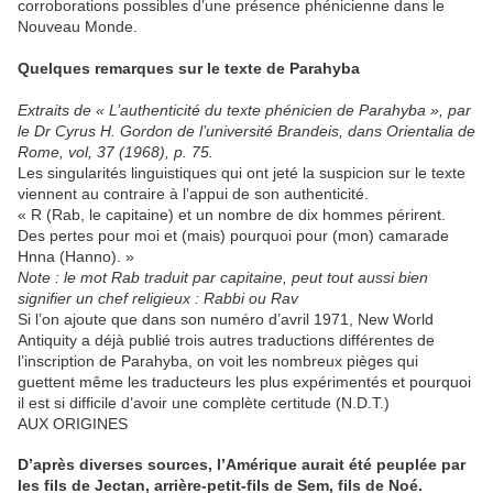
corroborations possibles d’une présence phénicienne dans le
Nouveau Monde.
Quelques remarques sur le texte de Parahyba
Extraits de « L’authenticité du texte phénicien de Parahyba », par
le Dr Cyrus H. Gordon de l’université Brandeis, dans Orientalia de
Rome, vol, 37 (1968), p. 75.
Les singularités linguistiques qui ont jeté la suspicion sur le texte
viennent au contraire à l’appui de son authenticité.
« R (Rab, le capitaine) et un nombre de dix hommes périrent.
Des pertes pour moi et (mais) pourquoi pour (mon) camarade
Hnna (Hanno). »
Note : le mot Rab traduit par capitaine, peut tout aussi bien
signifier un chef religieux : Rabbi ou Rav
Si l’on ajoute que dans son numéro d’avril 1971, New World
Antiquity a déjà publié trois autres traductions différentes de
l’inscription de Parahyba, on voit les nombreux pièges qui
guettent même les traducteurs les plus expérimentés et pourquoi
il est si difficile d’avoir une complète certitude (N.D.T.)
AUX ORIGINES
D’après diverses sources, l’Amérique aurait été peuplée par
les fils de Jectan, arrière-petit-fils de Sem, fils de Noé.