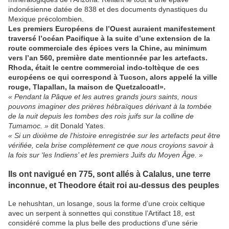
indonésienne datée de 838 et des documents dynastiques du
Mexique précolombien.
Les premiers Européens de l’Ouest auraient manifestement
traversé l’océan Pacifique à la suite d’une extension de la
route commerciale des épices vers la Chine, au minimum
vers l’an 560, première date mentionnée par les artefacts.
Rhoda, était le centre commercial indo-toltèque de ces
européens ce qui correspond à Tucson, alors appelé la ville
rouge, Tlapallan, la maison de Quetzalcoatl».
« Pendant la Pâque et les autres grands jours saints, nous
pouvons imaginer des prières hébraïques dérivant à la tombée
de la nuit depuis les tombes des rois juifs sur la colline de
Tumamoc. »
dit Donald Yates.
« Si un dixième de l’histoire enregistrée sur les artefacts peut être
vérifiée, cela brise complètement ce que nous croyions savoir à
la fois sur ‘les Indiens’ et les premiers Juifs du Moyen Âge. »
Ils ont navigué en 775, sont allés à Calalus, une terre
inconnue, et Theodore était roi au-dessus des peuples
Le nehushtan, un losange, sous la forme d’une croix celtique
avec un serpent à sonnettes qui constitue l’Artifact 18, est
considéré comme la plus belle des productions d’une série