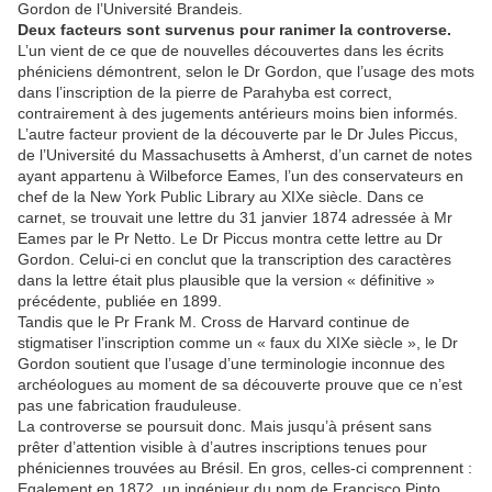
Gordon de l’Université Brandeis.
Deux facteurs sont survenus pour ranimer la controverse.
L’un vient de ce que de nouvelles découvertes dans les écrits
phéniciens démontrent, selon le Dr Gordon, que l’usage des mots
dans l’inscription de la pierre de Parahyba est correct,
contrairement à des jugements antérieurs moins bien informés.
L’autre facteur provient de la découverte par le Dr Jules Piccus,
de l’Université du Massachusetts à Amherst, d’un carnet de notes
ayant appartenu à Wilbeforce Eames, l’un des conservateurs en
chef de la New York Public Library au XIXe siècle. Dans ce
carnet, se trouvait une lettre du 31 janvier 1874 adressée à Mr
Eames par le Pr Netto. Le Dr Piccus montra cette lettre au Dr
Gordon. Celui-ci en conclut que la transcription des caractères
dans la lettre était plus plausible que la version « définitive »
précédente, publiée en 1899.
Tandis que le Pr Frank M. Cross de Harvard continue de
stigmatiser l’inscription comme un « faux du XIXe siècle », le Dr
Gordon soutient que l’usage d’une terminologie inconnue des
archéologues au moment de sa découverte prouve que ce n’est
pas une fabrication frauduleuse.
La controverse se poursuit donc. Mais jusqu’à présent sans
prêter d’attention visible à d’autres inscriptions tenues pour
phéniciennes trouvées au Brésil. En gros, celles-ci comprennent :
Egalement en 1872, un ingénieur du nom de Francisco Pinto