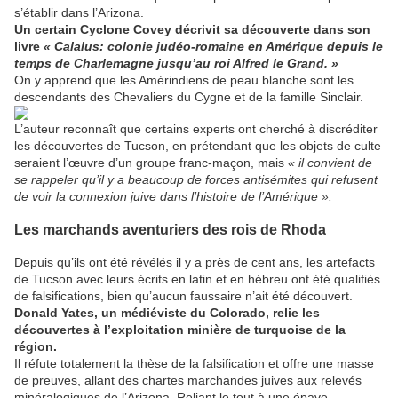
s’établir dans l’Arizona.
Un certain Cyclone Covey décrivit sa découverte dans son
livre
« Calalus: colonie judéo-romaine en Amérique depuis le
temps de Charlemagne jusqu’au roi Alfred le Grand. »
On y apprend que les Amérindiens de peau blanche sont les
descendants des Chevaliers du Cygne et de la famille Sinclair.
L’auteur reconnaît que certains experts ont cherché à discréditer
les découvertes de Tucson, en prétendant que les objets de culte
seraient l’œuvre d’un groupe franc-maçon, mais
« il convient de
se rappeler qu’il y a beaucoup de forces antisémites qui refusent
de voir la connexion juive dans l’histoire de l’Amérique ».
Les marchands aventuriers des rois de Rhoda
Depuis qu’ils ont été révélés il y a près de cent ans, les artefacts
de Tucson avec leurs écrits en latin et en hébreu ont été qualifiés
de falsifications, bien qu’aucun faussaire n’ait été découvert.
Donald Yates, un médiéviste du Colorado, relie les
découvertes à l’exploitation minière de turquoise de la
région.
Il réfute totalement la thèse de la falsification et offre une masse
de preuves, allant des chartes marchandes juives aux relevés
minéralogiques de l’Arizona. Reliant le tout à une épave