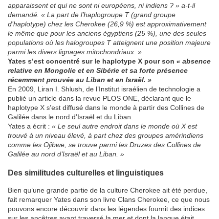
apparaissent et qui ne sont ni européens, ni indiens ? » a-t-il
demandé. « La part de l’haplogroupe T (grand groupe
d’haplotype) chez les Cherokee (26,9 %) est approximativement
le même que pour les anciens égyptiens (25 %), une des seules
populations où les halogroupes T atteignent une position majeure
parmi les divers lignages mitochondriaux. »
Yates s’est concentré sur le haplotype X pour son
« absence
relative en Mongolie et en Sibérie et sa forte présence
récemment prouvée au Liban et en Israël. »
En 2009, Liran I. Shlush, de l’Institut israélien de technologie a
publié un article dans la revue PLOS ONE, déclarant que le
haplotype X s’est diffusé dans le monde à partir des Collines de
Galilée dans le nord d’Israël et du Liban.
Yates a écrit :
« Le seul autre endroit dans le monde où X est
trouvé à un niveau élevé, à part chez des groupes amérindiens
comme les Ojibwe, se trouve parmi les Druzes des Collines de
Galilée au nord d’Israël et au Liban. »
Des similitudes culturelles et linguistiques
Bien qu’une grande partie de la culture Cherokee ait été perdue,
fait remarquer Yates dans son livre Clans Cherokee, ce que nous
pouvons encore découvrir dans les légendes fournit des indices
sur les ancêtres ayant traversé la mer et dont la langue était