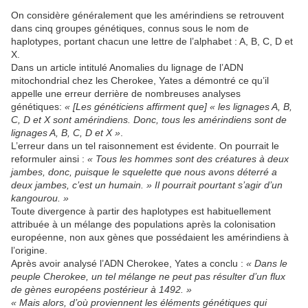
On considère généralement que les amérindiens se retrouvent
dans cinq groupes génétiques, connus sous le nom de
haplotypes, portant chacun une lettre de l’alphabet : A, B, C, D et
X.
Dans un article intitulé Anomalies du lignage de l’ADN
mitochondrial chez les Cherokee, Yates a démontré ce qu’il
appelle une erreur derrière de nombreuses analyses
génétiques:
« [Les généticiens affirment que] « les lignages A, B,
C, D et X sont amérindiens. Donc, tous les amérindiens sont de
lignages A, B, C, D et X »
.
L’erreur dans un tel raisonnement est évidente. On pourrait le
reformuler ainsi :
« Tous les hommes sont des créatures à deux
jambes, donc, puisque le squelette que nous avons déterré a
deux jambes, c’est un humain. » Il pourrait pourtant s’agir d’un
kangourou. »
Toute divergence à partir des haplotypes est habituellement
attribuée à un mélange des populations après la colonisation
européenne, non aux gènes que possédaient les amérindiens à
l’origine.
Après avoir analysé l’ADN Cherokee, Yates a conclu :
« Dans le
peuple Cherokee, un tel mélange ne peut pas résulter d’un flux
de gènes européens postérieur à 1492. »
« Mais alors, d’où proviennent les éléments génétiques qui