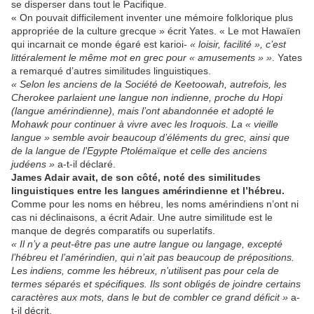
se disperser dans tout le Pacifique.
« On pouvait difficilement inventer une mémoire folklorique plus
appropriée de la culture grecque » écrit Yates. « Le mot Hawaïen
qui incarnait ce monde égaré est karioi-
« loisir, facilité », c’est
littéralement le même mot en grec pour « amusements » »
. Yates
a remarqué d’autres similitudes linguistiques.
« Selon les anciens de la Société de Keetoowah, autrefois, les
Cherokee parlaient une langue non indienne, proche du Hopi
(langue amérindienne), mais l’ont abandonnée et adopté le
Mohawk pour continuer à vivre avec les Iroquois. La « vieille
langue » semble avoir beaucoup d’éléments du grec, ainsi que
de la langue de l’Egypte Ptolémaïque et celle des anciens
judéens »
a-t-il déclaré.
James Adair avait, de son côté, noté des similitudes
linguistiques entre les langues amérindienne et l’hébreu.
Comme pour les noms en hébreu, les noms amérindiens n’ont ni
cas ni déclinaisons, a écrit Adair. Une autre similitude est le
manque de degrés comparatifs ou superlatifs.
« Il n’y a peut-être pas une autre langue ou langage, excepté
l’hébreu et l’amérindien, qui n’ait pas beaucoup de prépositions.
Les indiens, comme les hébreux, n’utilisent pas pour cela de
termes séparés et spécifiques. Ils sont obligés de joindre certains
caractères aux mots, dans le but de combler ce grand déficit »
a-
t-il décrit.