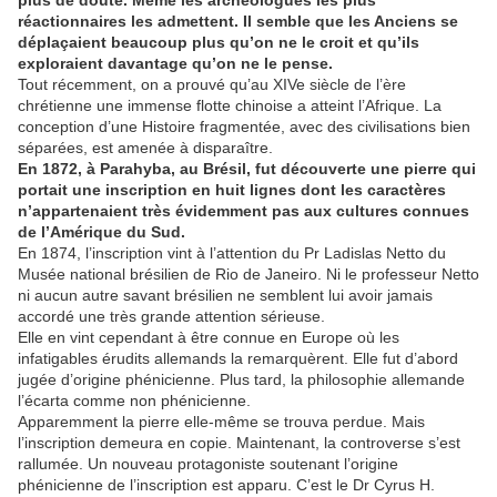
plus de doute. Même les archéologues les plus
réactionnaires les
admettent. Il semble que les Anciens se
déplaçaient beaucoup plus qu’on ne le croit et qu’ils
exploraient davantage qu’on ne le pense.
Tout récemment, on a prouvé qu’au XIVe siècle de l’ère
chrétienne une immense flotte chinoise a atteint l’Afrique. La
conception d’une Histoire fragmentée, avec des civilisations bien
séparées, est amenée à disparaître.
En 1872, à Parahyba, au Brésil, fut découverte une pierre qui
portait une inscription en huit lignes dont les caractères
n’appartenaient très évidemment pas aux cultures connues
de l’Amérique du Sud.
En 1874, l’inscription vint à l’attention du Pr Ladislas Netto du
Musée national brésilien de Rio de Janeiro. Ni le professeur Netto
ni aucun autre savant brésilien ne semblent lui avoir jamais
accordé une très grande attention sérieuse.
Elle en vint cependant à être connue en Europe où les
infatigables érudits allemands la remarquèrent. Elle fut d’abord
jugée d’origine phénicienne. Plus tard, la philosophie allemande
l’écarta comme non phénicienne.
Apparemment la pierre elle-même se trouva perdue. Mais
l’inscription demeura en copie. Maintenant, la controverse s’est
rallumée. Un nouveau protagoniste soutenant l’origine
phénicienne de l’inscription est apparu. C’est le Dr Cyrus H.