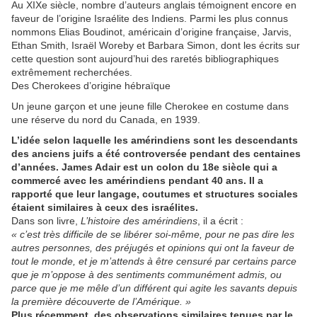
Au XIXe siècle, nombre d’auteurs anglais témoignent encore en
faveur de l’origine Israélite des Indiens. Parmi les plus connus
nommons Elias Boudinot, américain d’origine française, Jarvis,
Ethan Smith, Israël Woreby et Barbara Simon, dont les écrits sur
cette question sont aujourd’hui des raretés bibliographiques
extrêmement recherchées.
Des Cherokees d’origine hébraïque
Un jeune garçon et une jeune fille Cherokee en costume dans
une réserve du nord du Canada, en 1939.
L’idée selon laquelle les amérindiens sont les descendants
des anciens juifs a été controversée pendant des centaines
d’années. James Adair est un colon du 18e siècle qui a
commercé avec les amérindiens pendant 40 ans. Il a
rapporté que leur langage, coutumes et structures sociales
étaient similaires à ceux des israélites.
Dans son livre,
L’histoire des amérindiens
, il a écrit :
« c’est très difficile de se libérer soi-même, pour ne pas dire les
autres personnes, des préjugés et opinions qui ont la faveur de
tout le monde, et je m’attends à être censuré par certains parce
que je m’oppose à des sentiments communément admis, ou
parce que je me mêle d’un différent qui agite les savants depuis
la première découverte de l’Amérique. »
Plus récemment, des observations similaires tenues par le