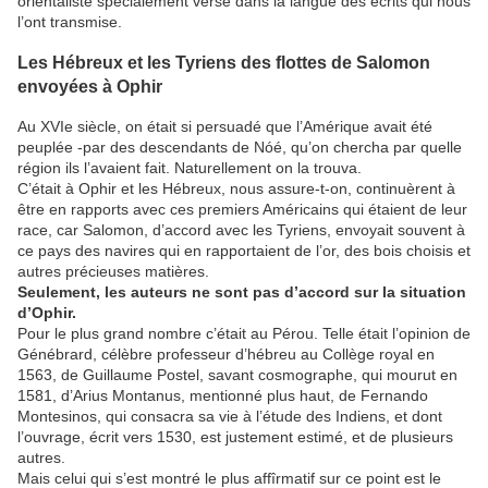
orientaliste spécialement versé dans la langue des écrits qui nous
l’ont transmise.
Les Hébreux et les Туriens des flottes de Salomon
envoyées à Ophir
Au XVIe siècle, on était si persuadé que l’Amérique avait été
peuplée -par des descendants de Nóé, qu’on chercha par quelle
région ils l’avaient fait. Naturellement on la trouva.
C’était à Ophir et les Hébreux, nous assure-t-on, continuèrent à
être en rapports avec ces premiers Américains qui étaient de leur
race, car Salomon, d’accord avec les Tyriens, envoyait souvent à
ce pays des navires qui en rapportaient de l’or, des bois choisis et
autres précieuses matières.
Seulement, les auteurs ne sont pas d’accord sur la situation
d’Ophir.
Pour le plus grand nombre c’était au Pérou. Telle était l’opinion de
Génébrard, célèbre professeur d’hébreu au Collège royal en
1563, de Guillaume Postel, savant cosmographe, qui mourut en
1581, d’Arius Montanus, mentionné plus haut, de Fernando
Montesinos, qui consacra sa vie à l’étude des Indiens, et dont
l’ouvrage, écrit vers 1530, est justement estimé, et de plusieurs
autres.
Mais celui qui s’est montré le plus affîrmatif sur ce point est le