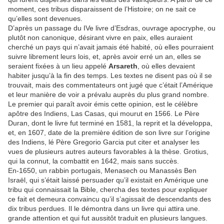
moment, ces tribus disparaissent de l’Histoire; on ne sait ce
qu’elles sont devenues.
D’après un passage du IVe livre d’Esdras, ouvrage apocryphe, ou
plutôt non canonique, désirant vivre en paix, elles auraient
cherché un pays qui n’avait jamais été habité, où elles pourraient
suivre librement leurs lois, et, après avoir erré un an, elles se
seraient fixées à un lieu appelé
Arsareth
, où elles devaient
habiter jusqu’à la fin des temps. Les textes ne disent pas où il se
trouvait, mais des commentateurs ont jugé que c’était l’Amérique
et leur manière de voir a prévalu auprès du plus grand nombre.
Le premier qui paraît avoir émis cette opinion, est le célèbre
apôtre des Indiens, Las Casas, qui mourut en 1566. Le Père
Duran, dont le livre fut terminé en 1581, la reprit et la développa,
et, en 1607, date de la première édition de son livre sur l’origine
des Indiens, lé Père Gregorio Garcia put citer et analyser les
vues de plusieurs autres auteurs favorables à la thèse. Grotius,
qui la connut, la combattit en 1642, mais sans succès.
En-1650, un rabbin portugais, Menasech ou Manassès Ben
Israël, qui s’était laissé persuader qu’il existait en Amérique une
tribu qui connaissait la Bible, chercha des textes pour expliquer
ce fait et demeura convaincu qu’il s’agissait de descendants des
dix tribus perdues. Il le démontra dans un livre qui attira une.
grande attention et qui fut aussitôt traduit en plusieurs langues.