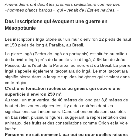
Amérindiens ont décrit les premiers civilisateurs comme des
«hommes blancs barbus», qui «venait de l’Est en navires. »
Des inscriptions qui évoquent une guerre en
Mésopotamie
Les inscriptions Inga Stone sur un mur d’environ 12 pieds de haut
et 150 pieds de long à Paraiba, au Brésil.
La pierre Ingá (Pedra do Ingá en portugais) est située au milieu
de la rivière Ingá près de la petite ville d’Ingá, à 96 km de João
Pessoa, dans l’état de la Paraíba, au nord-est du Brésil. La pierre
Ingá s’appelle également Itacoatiara do Ingá. Le mot Itacoatiara
signifie pierre dans la langue tupi des indigènes qui vivaient dans
cette région.
C’est une formation rocheuse au gneiss qui couvre une
superficie d’environ 250 m².
Au total, un mur vertical de 46 mètres de long par 3,8 mètres de
haut et des zones adjacentes, il y a des entrées dont les
significations sont inconnues. Dans cet ensemble sont sculptés
en bas relief, plusieurs figures, suggérant la représentation des
animaux, des fruits et des constellations comme Orion et la Voie
lactée.
Personne ne sait comment, par qui ou pour quelles raisons