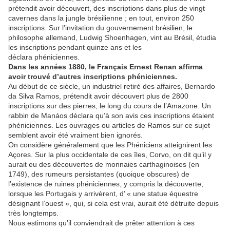
prétendit avoir découvert, des inscriptions dans plus de vingt
cavernes dans la jungle brésilienne ; en tout, environ 250
inscriptions. Sur l’invitation du gouvernement brésilien, le
philosophe allemand, Ludwig Shoenhagen, vint au Brésil, étudia
les inscriptions pendant quinze ans et les
déclara phéniciennes.
Dans les années 1880, le Français Ernest Renan affirma
avoir trouvé d’autres inscriptions phéniciennes.
Au début de ce siècle, un industriel retiré des affaires, Bernardo
da Silva Ramos, prétendit avoir découvert plus de 2800
inscriptions sur des pierres, le long du cours de l’Amazone. Un
rabbin de Manáos déclara qu’à son avis ces inscriptions étaient
phéniciennes. Les ouvrages ou articles de Ramos sur ce sujet
semblent avoir été vraiment bien ignorés.
On considère généralement que les Phéniciens atteignirent les
Açores. Sur la plus occidentale de ces îles, Corvo, on dit qu’il y
aurait eu des découvertes de monnaies carthaginoises (en
1749), des rumeurs persistantes (quoique obscures) de
l’existence de ruines phéniciennes, y compris la découverte,
lorsque les Portugais y arrivèrent, d’ « une statue équestre
désignant l’ouest », qui, si cela est vrai, aurait été détruite depuis
très longtemps.
Nous estimons qu’il conviendrait de prêter attention à ces