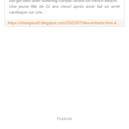
old-girl-dies-after-suffering-cardiac-arrest-on-french-beach/
Une jeune fille de 11 ans meurt après avoir fait un arrêt
cardiaque sur une...
https://changera3.blogspot.com/2022/07/des-enfants-font-des-arrets-cardiaques.html
Publicité