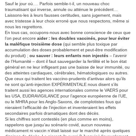
Sauf le jour où…. Parfois semble-t-il, un nouveau choc
traumatisant qui inverse, annule ou atténue le précédent…
Laissons-les à leurs fausses certitudes, sans jugement, mais
avec tristesse à leur choix erroné que nous respectons, même si
nous les regrettons.
En tous cas, occupons-nous avec bonne conscience de ceux que
l’on peut encore
aider : les doubles vaccinés, pour leur éviter
la maléfique troisième dose
(qui semble plus toxique par
accumulation des doses probablement et peut-être modification
du produit) ;
ou sauver : leurs enfants non injectés
– l’avenir
de l’Humanité – dont il faut sauvegarder la fertilité et le bon état
général en ne leur infligeant pas une baisse de leur immunité, ou
des atteintes cardiaques, cérébrales, hématologiques ou autres.
Que ceux qui traitent les vaccino-prudents d’antivax alors qu’ils
ne sont qu’anti-injection EXPÉRIMENTALE nous disent s’ils
traitent aussi les agences internationales comme le VAERS pour
les USA, EUDRAVIGILANCE pour l’agence européenne de l’UE,
ou le MHRA pour les Anglo-Saxons, de complotistes fous qui
nieraient l’efficacité de l’injection et inventeraient les effets
secondaires parfois dramatiques dont des décès.
Si les chiffres sont contestés (en plus comme en moins),
rappelons que jusqu’au scénario covid, aucun nouveau
médicament ni vaccin n’était laissé sur le marché après quelques