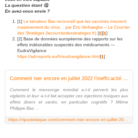
La question étant 🤔
En avez-vous envie ?
[1]
Le sénateur Bas reconnaît que les vaccinés meurent
massivement du virus… par Eric Verhaeghe – Le Courrier
des Stratèges (lecourrierdesstrateges.fr)
[
⮬
][
⮬
]
[2] Base de données européenne des rapports sur les
effets indésirables suspectés des médicaments —
EudraVigilance
https://adrreports.eu/fr/eudravigilance.html
[
⮬
]
Comment nier encore en juillet 2022 l'inefficacité et le danger des pseudo-vaccins?
Comment le mensonge mondial a-t-il perverti les plus
vigilants et leur a-t-il fait accepter ces injections toxiques aux
effets divers et variés, en particulier cognitifs ? Même
Philippe Bas ...
https://ripostelaique.com/comment-nier-encore-en-juillet-2022-linefficacite-et-le-danger-des-pseudo-vaccins.html