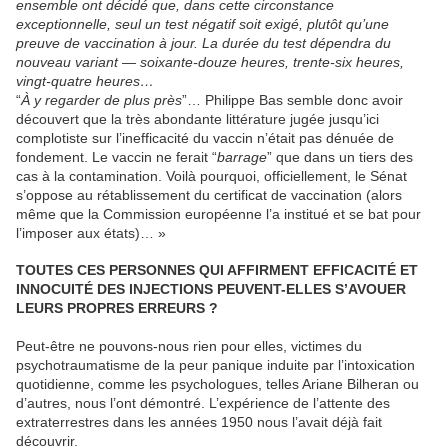
ensemble ont décidé que, dans cette circonstance
exceptionnelle, seul un test négatif soit exigé, plutôt qu’une
preuve de vaccination à jour. La durée du test dépendra du
nouveau variant — soixante‑douze heures, trente-six heures,
vingt-quatre heures…
“
À y regarder de plus près
”… Philippe Bas semble donc avoir
découvert que la très abondante littérature jugée jusqu’ici
complotiste sur l’inefficacité du vaccin n’était pas dénuée de
fondement. Le vaccin ne ferait “
barrage
” que dans un tiers des
cas à la contamination. Voilà pourquoi, officiellement, le Sénat
s’oppose au rétablissement du certificat de vaccination (alors
même que la Commission européenne l’a institué et se bat pour
l’imposer aux états)… »
TOUTES CES PERSONNES QUI AFFIRMENT EFFICACITÉ ET
INNOCUITÉ DES INJECTIONS PEUVENT-ELLES S’AVOUER
LEURS PROPRES ERREURS ?
Peut-être ne pouvons-nous rien pour elles, victimes du
psychotraumatisme de la peur panique induite par l’intoxication
quotidienne, comme les psychologues, telles Ariane Bilheran ou
d’autres, nous l’ont démontré. L’expérience de l’attente des
extraterrestres dans les années 1950 nous l’avait déjà fait
découvrir.