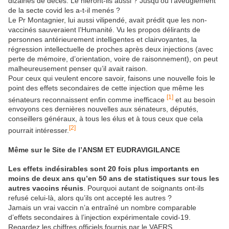
dizaines de décès. Le nieront-ils aussi ? Jusqu’où l’aveuglement
de la secte covid les a-t-il menés ?
Le Pr Montagnier, lui aussi vilipendé, avait prédit que les non-
vaccinés sauveraient l’Humanité. Vu les propos délirants de
personnes antérieurement intelligentes et clairvoyantes, la
régression intellectuelle de proches après deux injections (avec
perte de mémoire, d’orientation, voire de raisonnement), on peut
malheureusement penser qu’il avait raison.
Pour ceux qui veulent encore savoir, faisons une nouvelle fois le
point des effets secondaires de cette injection que même les
[1]
sénateurs reconnaissent enfin comme inefficace
et au besoin
envoyons ces dernières nouvelles aux sénateurs, députés,
conseillers généraux, à tous les élus et à tous ceux que cela
[2]
pourrait intéresser.
Même sur le Site de l’ANSM ET EUDRAVIGILANCE
Les effets indésirables sont 20 fois plus importants en
moins de deux ans qu’en 50 ans de statistiques sur tous les
autres vaccins réunis
. Pourquoi autant de soignants ont-ils
refusé celui-là, alors qu’ils ont accepté les autres ?
Jamais un vrai vaccin n’a entraîné un nombre comparable
d’effets secondaires à l’injection expérimentale covid-19.
Regardez les chiffres officiels fournis par le VAERS.