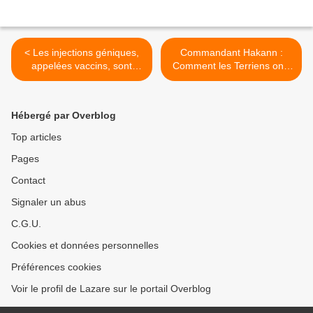
< Les injections géniques,
Commandant Hakann :
appelées vaccins, sont
Comment les Terriens ont-
inefficaces et dangereuses
ils été créés ? >
Hébergé par Overblog
Top articles
Pages
Contact
Signaler un abus
C.G.U.
Cookies et données personnelles
Préférences cookies
Voir le profil de Lazare sur le portail Overblog