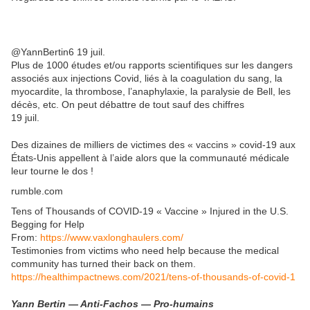
@YannBertin6 19 juil.
Plus de 1000 études et/ou rapports scientifiques sur les dangers
associés aux injections Covid, liés à la coagulation du sang, la
myocardite, la thrombose, l’anaphylaxie, la paralysie de Bell, les
décès, etc. On peut débattre de tout sauf des chiffres
19 juil.
Des dizaines de milliers de victimes des « vaccins » covid-19 aux
États-Unis appellent à l’aide alors que la communauté médicale
leur tourne le dos !
rumble.com
Tens of Thousands of COVID-19 « Vaccine » Injured in the U.S.
Begging for Help
From:
https://www.vaxlonghaulers.com/
Testimonies from victims who need help because the medical
community has turned their back on them.
https://healthimpactnews.com/2021/tens-of-thousands-of-covid-1
Yann Bertin — Anti-Fachos — Pro-humains