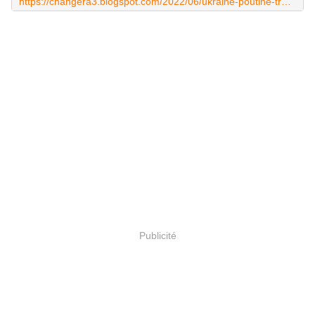
https://changera3.blogspot.com/2022/06/ukraine-poutine-trouve-les-armes.html
Publicité