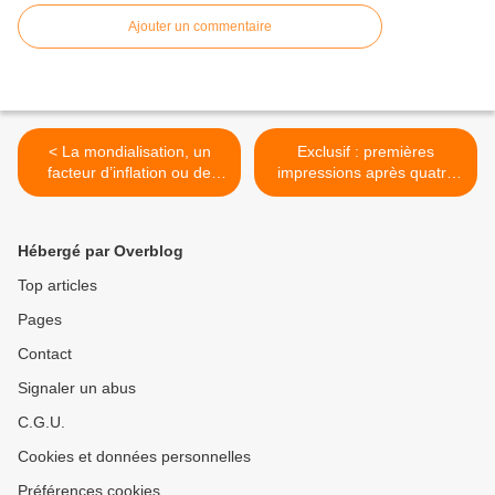
Ajouter un commentaire
< La mondialisation, un
Exclusif : premières
facteur d’inflation ou de
impressions après quatre
désinflation ?
jours passés dans le
Donbass >
Hébergé par Overblog
Top articles
Pages
Contact
Signaler un abus
C.G.U.
Cookies et données personnelles
Préférences cookies