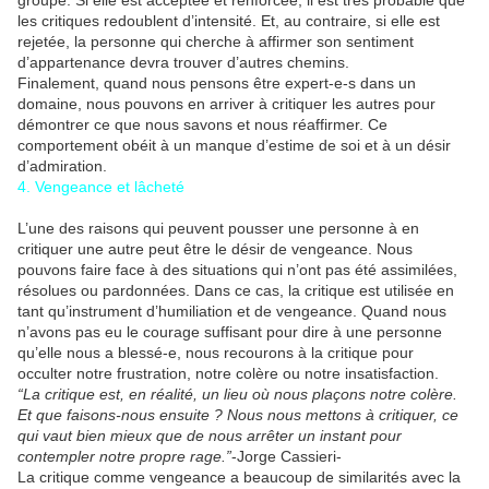
groupe. Si elle est acceptée et renforcée, il est très probable que
les critiques redoublent d’intensité. Et, au contraire, si elle est
rejetée, la personne qui cherche à affirmer son sentiment
d’appartenance devra trouver d’autres chemins.
Finalement, quand nous pensons être expert-e-s dans un
domaine, nous pouvons en arriver à critiquer les autres pour
démontrer ce que nous savons et nous réaffirmer. Ce
comportement obéit à un manque d’estime de soi et à un désir
d’admiration.
4. Vengeance et lâcheté
L’une des raisons qui peuvent pousser une personne à en
critiquer une autre peut être le désir de vengeance. Nous
pouvons faire face à des situations qui n’ont pas été assimilées,
résolues ou pardonnées. Dans ce cas, la critique est utilisée en
tant qu’instrument d’humiliation et de vengeance. Quand nous
n’avons pas eu le courage suffisant pour dire à une personne
qu’elle nous a blessé-e, nous recourons à la critique pour
occulter notre frustration, notre colère ou notre insatisfaction.
“La critique est, en réalité, un lieu où nous plaçons notre colère.
Et que faisons-nous ensuite ? Nous nous mettons à critiquer, ce
qui vaut bien mieux que de nous arrêter un instant pour
contempler notre propre rage.”
-Jorge Cassieri-
La critique comme vengeance a beaucoup de similarités avec la