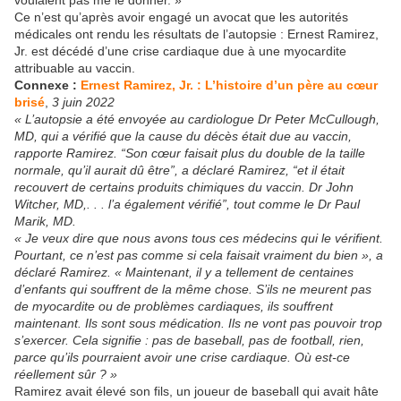
voulaient pas me le donner. »
Ce n’est qu’après avoir engagé un avocat que les autorités
médicales ont rendu les résultats de l’autopsie : Ernest Ramirez,
Jr. est décédé d’une crise cardiaque due à une myocardite
attribuable au vaccin.
Connexe
:
Ernest Ramirez, Jr. : L’histoire d’un père au cœur
brisé
,
3 juin 2022
« L’autopsie a été envoyée au cardiologue Dr Peter McCullough,
MD, qui a vérifié que la cause du décès était due au vaccin,
rapporte Ramirez. “Son cœur faisait plus du double de la taille
normale, qu’il aurait dû être”, a déclaré Ramirez, “et il était
recouvert de certains produits chimiques du vaccin. Dr John
Witcher, MD,. . . l’a également vérifié”, tout comme le Dr Paul
Marik, MD.
« Je veux dire que nous avons tous ces médecins qui le vérifient.
Pourtant, ce n’est pas comme si cela faisait vraiment du bien », a
déclaré Ramirez. « Maintenant, il y a tellement de centaines
d’enfants qui souffrent de la même chose. S’ils ne meurent pas
de myocardite ou de problèmes cardiaques, ils souffrent
maintenant. Ils sont sous médication. Ils ne vont pas pouvoir trop
s’exercer. Cela signifie : pas de baseball, pas de football, rien,
parce qu’ils pourraient avoir une crise cardiaque. Où est-ce
réellement sûr ? »
Ramirez avait élevé son fils, un joueur de baseball qui avait hâte