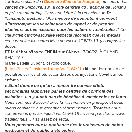
cardiovasculaire de l’
Okamura Memorial Hospital
, au centre des
varices de Shizouka, sur la côte centrale du Pacifique de Honshu
et près du mont Fuji. Dans une lettre à la rédaction,
le Dr
Yamamoto déclare : “Par mesure de sécurité, il convient
d’interrompre les vaccinations de rappel et de prendre
plusieurs autres mesures pour les patients vulnérables.”
Ce
chirurgien cardiovasculaire respecté reconnaît que les médias
censurent les blessures liées au vaccin COVID-19, y compris les
décès. »
ET le débat s’invite ENFIN sur CNews
17/06/22. À QUAND
BFM TV ?
Marie-Estelle Dupont, psychologue,
(
https://t.me/ChrisInfosTrumpAndCo/4510
) lit une déclaration de
pédiatres sur les effets secondaires des injections Covid sur les
enfants :
« Étant donné ce qu’on a rencontré comme effets
secondaires rapportés par les centres de contrôle des
maladies, il n’y aurait pas de bénéfice à vacciner les enfants.
Nous sommes d’accord avec la vaccination en principe, et nous
avons confiance aux garanties réglementaires. Toutefois nous
comprenons que les injections Covid-19 ne sont pas des vaccins
traditionnels… Pas assez de recul.
Nous pensons que la confiance des fournisseurs de soins
médicaux et du public a été violée.