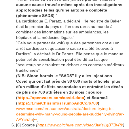
aucune cause trouvée même après des investigations
approfondies telles qu’une autopsie complète
(phénomène SADS
).”
La cardiologue E. Paratz, a déclaré : “le registre de Baker
était le premier du pays et l’un des rares au monde à
combiner des informations sur les ambulances, les
hôpitaux et la médecine légale.”
“Cela vous permet de voir) que des personnes ont eu un
arrêt cardiaque et qu’aucune cause n’a été trouvée à
l’arrière”, a déclaré le Dr Paratz. Elle pense que le manque
potentiel de sensibilisation peut être dû au fait que
“beaucoup se déroulent en dehors des contextes médicaux
traditionnels”
(N.B: Sinon hormis le “SADS” il y a les injections
Covid qui ont fait près de 30 000 morts officiels, plus
d’un million d’effets secondaires et entraîné les décès
de plus de 700 athlètes en 16 mois : source
(
https://openvaers.com/covid-data
) et Source2
(
https://t.me/ChrisInfosTrumpAndCo/6700
)
www.msn.com/en-au/news/australia/doctors-trying-to-
determine-why-many-young-people-are-suddenly-dying/ar-
AAYchZp
[
↩
]
[6]
Source (
https://www.bitchute.com/video/3tMs1qBTBvRi/
)