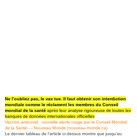
Ne l’oubliez pas, le vax tue. Il faut obtenir son interdiction
mondiale comme le réclament les membres du Conseil
mondial de la santé
après leur analyse rigoureuse de toutes les
banques de données internationales officielles
:
Vaccins anticovid : nouvelle alerte rouge par le Conseil Mondial
de la Santé — Nouveau Monde (nouveau-monde.ca)
Le dernier tableau de l’article ci-dessus montre que jusqu’au