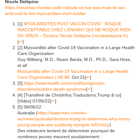
Nicole Delépine
https://nouveau-monde.ca/le-ridicule-ne-tue-pas-mais-le-vax-
anticovid-le-fait-myocardites-mort-subite/
[1]
MYOCARDITES POST VACCIN COVID : RISQUE
INACCEPTABLE CHEZ L’ENFANT QUI NE RISQUE RIEN
DU VIRUS – Docteur Nicole Delépine (nicoledelepine.fr)
[
↩
]
[2] Myocarditis after Covid-19 Vaccination in a Large Health
Care Organization
Guy Witberg, M.D., Noam Barda, M.D., Ph.D., Sara Hoss,
et all
Myocarditis after Covid-19 Vaccination in a Large Health
Care Organization | NEJM
. Oct 21
[
↩
]
[3]
https://www.health.com/condition/genetic-
disorders/sudden-death-syndrome
[
↩
]
[4] [Transféré de ChrisInfos:Traductions,Trump & co]
[Vidéo] 07/06/22
[
↩
]
[5] 08/06/22
Australie (
https://www.msn.com/en-
au/news/australia/doctors-trying-to-determine-why-many-
young-people-are-suddenly-dying/ar-AAYchZp
)
Des médecins tentent de déterminer pourquoi de
nombreux jeunes meurent soudainement :