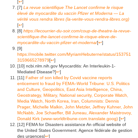
[
↩
]
[7]
La revue scientifique The Lancet confirme le risque
élevé de myocardite du vaccin Pfizer et Moderna — La
vérité vous rendra libres (la-verite-vous-rendra-libres.org)
[
↩
]
[8]
https://lecourrier-du-soir.com/coup-de-theatre-la-revue-
scientifique-the-lancet-confirme-le-risque-eleve-de-
myocardite-du-vaccin-pfizer-et-moderna/
[
↩
]
[9]
https://mobile.twitter.com/MyriamHebuterne/status/153751
3159665278979
[
↩
]
[10] ncbi.nlm.nih.gov Myocarditis: An Interleukin-1-
Mediated Disease?
[
↩
]
[11]
Father of son killed by Covid vaccine reports
enticement to fraud by FEMA–World Tribune: U.S. Politics
and Culture, Geopolitics, East Asia Intelligence, China,
Geostrategy, Military, National security, Corporate Watch,
Media Watch, North Korea, Iran, Columnists: Dennis
Prager, Michelle Malkin, John Metzler, Jeffrey Kuhner, John
McNabb, Joe Schaeffer, Bill Juneau, Alexander Maistrovoy,
Donald Kirk (www-worldtribune-com.translate.goog)
[
↩
]
[12] FEMA for Disasters assistance An official website of
the United States Government. Agence fédérale de gestion
des urgences
[
↩
]