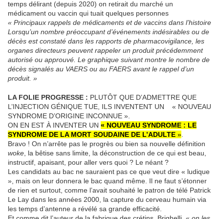
temps délirant (depuis 2020) on retirait du marché un
médicament ou vaccin qui tuait quelques personnes
« Principaux rappels de médicaments et de vaccins dans l’histoire
Lorsqu’un nombre préoccupant d’événements indésirables ou de
décès est constaté dans les rapports de pharmacovigilance, les
organes directeurs peuvent rappeler un produit précédemment
autorisé ou approuvé. Le graphique suivant montre le nombre de
décès signalés au VAERS ou au FAERS avant le rappel d’un
produit. »
LA FOLIE PROGRESSE :
PLUTÔT QUE D’ADMETTRE QUE
L’INJECTION GÉNIQUE TUE, ILS INVENTENT UN « NOUVEAU
SYNDROME D’ORIGINE INCONNUE ».
ON EN EST À INVENTER UN
« NOUVEAU SYNDROME : LE
SYNDROME DE LA MORT SOUDAINE DE L’ADULTE
»
.
Bravo ! On n’arrête pas le progrès ou bien sa nouvelle définition
woke
, la bêtise sans limite, la déconstruction de ce qui est beau,
instructif, apaisant, pour aller vers quoi ? Le néant ?
Les candidats au bac ne sauraient pas ce que veut dire « ludique
», mais on leur donnera le bac quand même. Il ne faut s’étonner
de rien et surtout, comme l’avait souhaité le patron de télé Patrick
Le Lay dans les années 2000, la capture du cerveau humain via
les temps d’antenne a révélé sa grande efficacité.
Et comme dit l’auteur de la fabrique des crétins, Brighelli, «
on les