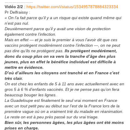
…………………
Vidéo 2/2
:
https://twitter.com/i/status/1534957878884323334
Pr Delfraissy :
« On l’a fait parce qu’il y a un risque qui existe quand même qui
n’est pas nul.
Deuxièmement parce qu’il y avait une vision de protection
également contre l’infection.
Mais en effet — et je suis le premier à vous l’avoir dit
que ces
vaccins protègent modérément contre l’infection —, on ne peut
pas dire qu’ils ne protègent pas.
Ils protègent modérément,
donc du coup plus on va vers la tranche d’âge des plus
jeunes, plus en effet le bénéfice individuel est difficile à
mettre en évidence.
D’où d’ailleurs les citoyens ont tranché et en France c’est
très clair.
On est chez les enfants de 5 à 11 ans avec actuellement avec en
gros 5 à 6 % d’enfants vaccinés
.
Et je ne pense pas qu’on fera
beaucoup bouger les lignes.
La Guadeloupe est finalement le seul vrai moment en France
avec un tout petit peu au début sur l’est de la France
l
ors de la
première vague où on a vraiment trié du malade en réanimation
.
Le reste on est à peu près passé sur du vrai triage.
Bien sûr, les personnes âgées, les plus âgées ont été moins
prises en charge.