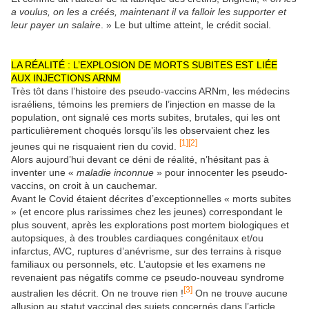
a voulus, on les a créés, maintenant il va falloir les supporter et
leur payer un salaire
. » Le but ultime atteint, le crédit social.
LA RÉALITÉ : L’EXPLOSION DE MORTS SUBITES EST LIÉE
AUX INJECTIONS ARNM
Très tôt dans l’histoire des pseudo-vaccins ARNm, les médecins
israéliens, témoins les premiers de l’injection en masse de la
population, ont signalé ces morts subites, brutales, qui les ont
particulièrement choqués lorsqu’ils les observaient chez les
[1]
[2]
jeunes qui ne risquaient rien du covid.
Alors aujourd’hui devant ce déni de réalité, n’hésitant pas à
inventer une «
maladie inconnue
» pour innocenter les pseudo-
vaccins, on croit à un cauchemar.
Avant le Covid étaient décrites d’exceptionnelles « morts subites
» (et encore plus rarissimes chez les jeunes) correspondant le
plus souvent, après les explorations post mortem biologiques et
autopsiques, à des troubles cardiaques congénitaux et/ou
infarctus, AVC, ruptures d’anévrisme, sur des terrains à risque
familiaux ou personnels, etc. L’autopsie et les examens ne
revenaient pas négatifs comme ce pseudo-nouveau syndrome
[3]
australien les décrit. On ne trouve rien !
On ne trouve aucune
allusion au statut vaccinal des sujets concernés dans l’article.