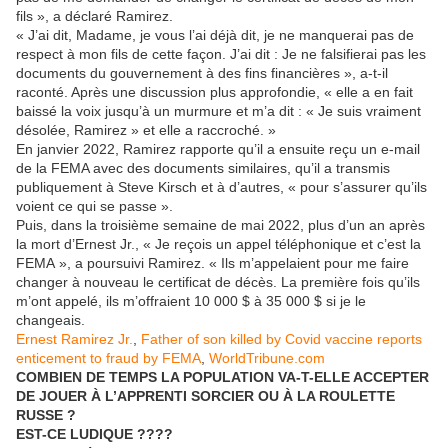
fils », a déclaré Ramirez.
« J’ai dit, Madame, je vous l’ai déjà dit, je ne manquerai pas de
respect à mon fils de cette façon. J’ai dit : Je ne falsifierai pas les
documents du gouvernement à des fins financières », a-t-il
raconté. Après une discussion plus approfondie, « elle a en fait
baissé la voix jusqu’à un murmure et m’a dit : « Je suis vraiment
désolée, Ramirez » et elle a raccroché. »
En janvier 2022, Ramirez rapporte qu’il a ensuite reçu un e-mail
de la FEMA avec des documents similaires, qu’il a transmis
publiquement à Steve Kirsch et à d’autres, « pour s’assurer qu’ils
voient ce qui se passe ».
Puis, dans la troisième semaine de mai 2022, plus d’un an après
la mort d’Ernest Jr., « Je reçois un appel téléphonique et c’est la
FEMA », a poursuivi Ramirez. « Ils m’appelaient pour me faire
changer à nouveau le certificat de décès. La première fois qu’ils
m’ont appelé, ils m’offraient 10 000 $ à 35 000 $ si je le
changeais.
Ernest Ramirez Jr.
,
Father of son killed by Covid vaccine reports
enticement to fraud by FEMA
,
WorldTribune.com
COMBIEN DE TEMPS LA POPULATION VA-T-ELLE ACCEPTER
DE JOUER À L’APPRENTI SORCIER OU À LA ROULETTE
RUSSE ?
EST-CE LUDIQUE ????