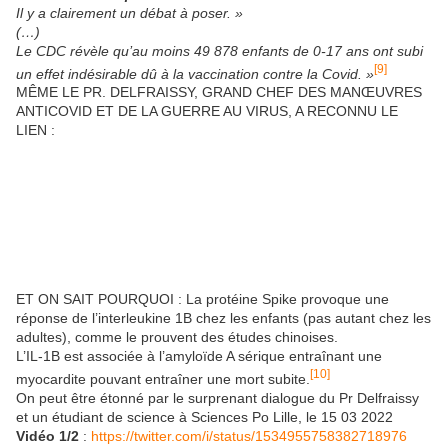
Il y a clairement un débat à poser. »
(…)
Le CDC révèle qu’au moins 49 878 enfants de 0-17 ans ont subi
[9]
un effet indésirable dû à la vaccination contre la Covid. »
MÊME LE PR. DELFRAISSY, GRAND CHEF DES MANŒUVRES
ANTICOVID ET DE LA GUERRE AU VIRUS, A RECONNU LE
LIEN :
ET ON SAIT POURQUOI : La protéine Spike provoque une
réponse de l’interleukine 1B chez les enfants (pas autant chez les
adultes), comme le prouvent des études chinoises.
L’IL-1B est associée à l’amyloïde A sérique entraînant une
[10]
myocardite pouvant entraîner une mort subite.
On peut être étonné par le surprenant dialogue du Pr Delfraissy
et un étudiant de science à Sciences Po Lille, le 15 03 2022
Vidéo 1/2
:
https://twitter.com/i/status/1534955758382718976