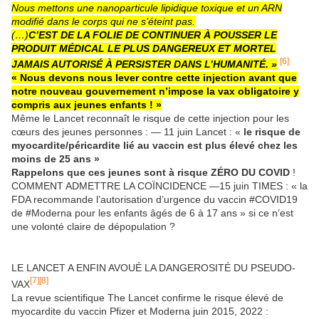
Nous mettons une nanoparticule lipidique toxique et un ARN
modifié dans le corps qui ne s’éteint pas.
(…)
C’EST DE LA FOLIE DE CONTINUER À POUSSER LE
PRODUIT MÉDICAL LE PLUS DANGEREUX ET MORTEL
[6]
JAMAIS AUTORISÉ À PERSISTER DANS L’HUMANITÉ. »
« Nous devons nous lever contre cette injection avant que
notre nouveau gouvernement n’impose la vax obligatoire y
compris aux jeunes enfants ! »
Même le Lancet reconnaît le risque de cette injection pour les
cœurs des jeunes personnes : — 11 juin Lancet : «
le risque de
myocardite/péricardite lié au vaccin est plus élevé chez les
moins de 25 ans »
Rappelons que ces jeunes sont à risque ZÉRO DU COVID
!
COMMENT ADMETTRE LA COÏNCIDENCE —15 juin TIMES : « la
FDA recommande l’autorisation d’urgence du vaccin #COVID19
de #Moderna pour les enfants âgés de 6 à 17 ans » si ce n’est
une volonté claire de dépopulation ?
LE LANCET A ENFIN AVOUÉ LA DANGEROSITÉ DU PSEUDO-
[7]
[8]
VAX
La revue scientifique The Lancet confirme le risque élevé de
myocardite du vaccin Pfizer et Moderna juin 2015, 2022 :