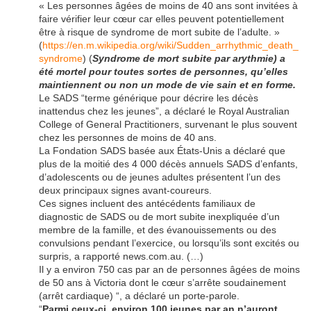
« Les personnes âgées de moins de 40 ans sont invitées à
faire vérifier leur cœur car elles peuvent potentiellement
être à risque de syndrome de mort subite de l’adulte. »
(
https://en.m.wikipedia.org/wiki/Sudden_arrhythmic_death_
syndrome
) (
Syndrome de mort subite par arythmie) a
été mortel pour toutes sortes de personnes, qu’elles
maintiennent ou non un mode de vie sain et en forme.
Le SADS “terme générique pour décrire les décès
inattendus chez les jeunes”, a déclaré le Royal Australian
College of General Practitioners, survenant le plus souvent
chez les personnes de moins de 40 ans.
La Fondation SADS basée aux États-Unis a déclaré que
plus de la moitié des 4 000 décès annuels SADS d’enfants,
d’adolescents ou de jeunes adultes présentent l’un des
deux principaux signes avant-coureurs.
Ces signes incluent des antécédents familiaux de
diagnostic de SADS ou de mort subite inexpliquée d’un
membre de la famille, et des évanouissements ou des
convulsions pendant l’exercice, ou lorsqu’ils sont excités ou
surpris, a rapporté news.com.au. (…)
Il y a environ 750 cas par an de personnes âgées de moins
de 50 ans à Victoria dont le cœur s’arrête soudainement
(arrêt cardiaque) “, a déclaré un porte-parole.
“
Parmi ceux-ci, environ 100 jeunes par an n’auront