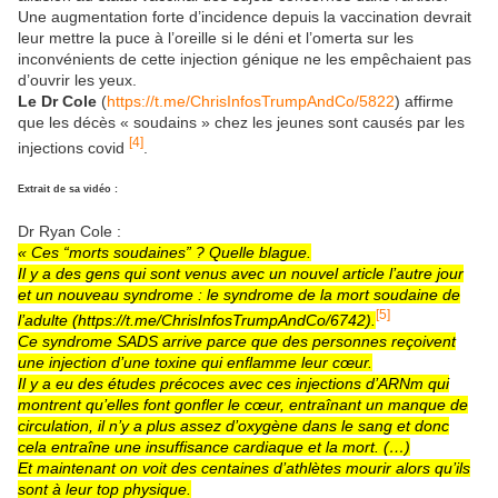
Une augmentation forte d’incidence depuis la vaccination devrait
leur mettre la puce à l’oreille si le déni et l’omerta sur les
inconvénients de cette injection génique ne les empêchaient pas
d’ouvrir les yeux.
Le Dr Cole
(
https://t.me/ChrisInfosTrumpAndCo/5822
) affirme
que les décès « soudains » chez les jeunes sont causés par les
[4]
injections covid
.
Extrait de sa vidéo :
Dr Ryan Cole :
« Ces “morts soudaines” ? Quelle blague.
Il y a des gens qui sont venus avec un nouvel article l’autre jour
et un nouveau syndrome : le syndrome de la mort soudaine de
[5]
l’adulte (https://t.me/ChrisInfosTrumpAndCo/6742).
Ce syndrome SADS arrive parce que des personnes reçoivent
une injection d’une toxine qui enflamme leur cœur.
Il y a eu des études précoces avec ces injections d’ARNm qui
montrent qu’elles font gonfler le cœur, entraînant un manque de
circulation, il n’y a plus assez d’oxygène dans le sang et donc
cela entraîne une insuffisance cardiaque et la mort. (…)
Et maintenant on voit des centaines d’athlètes mourir alors qu’ils
sont à leur top physique.