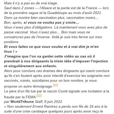
Mais il n’y a pas eu de vrai triage.
Sauf dans 2 zones — l’Alsace et la partie est de la France — lors
de la première vague et la Guadeloupe au mois d’août 2021.
Donc ça montre bien vaccination plus, vaccination moins…
Bon, après,
si vous ne voulez pas y croire…
Vous n’avez plus d’obligations. Là maintenant vous avez plus de
passe vaccinal. Vous n’avez plus… Bon
m
ais vous ne
convaincrez pas de l’inverse. Voilà je suis très ferme sur mes
positions.
Et vous faites ce que vous voulez et à vrai dire je m’en
fous ! »
J’imagine que l’on va garder cette vidéo au cas où il
prendrait à nos dirigeants la triste idée d’imposer l’injection
et singulièrement aux enfants.
Alors pour conclure ces drames des dirigeants qui osent conclure
qu’ils s’en foutent après avoir interdit d’exercice les soignants non
vaccinés, ruinés, suicidaires pour un bon nombre, je vous
[11]
propose un autre témoignage.
Le père d’un fils tué par le vaccin Covid signale une incitation à la
[12]
fraude par la FEMA
par
WorldTribune
Staff, 9 juin 2022
« Non seulement Ernest Ramirez a perdu son fils de 16 ans à la
suite d’une crise cardiaque quelques jours après avoir reçu le