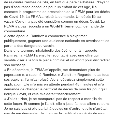
de rejoindre l’armée de l’Air, en tant que père célibataire. N’ayant
pas d’assurance obsèques pour un enfant de cet âge, il a
contacté le programme de prestations de la FEMA pour les décès
de Covid-19. La FEMA a rejeté la demande. Un décès lié au
vaccin Covid n’a pas été considéré comme un décès Covid. La
FEMA n’a pas répondu à un
WorldTribune.
com
demande de
commentaire.
À cette époque, Ramirez a commencé à s’exprimer
publiquement, gagnant une audience nationale en avertissant les
parents des dangers du vaccin.
Dans une tournure inhabituelle des événements, rapporte
Ramirez, la FEMA l’a ensuite recontacté avec une offre qui
semble viser à la fois le piège criminel et un effort pour discréditer
son message.
« En décembre, la FEMA m’appelle, me demandant plus de
paperasse », a raconté Ramirez. » J’ai dit : « Regarde, tu as tous
ses papiers. Tu m’as refusé. Alors, détruisez simplement cette
application. Elle m’a mis en attente pendant 45 minutes et m’a
demandé de changer le certificat de décès de mon fils pour qu’il
indique Covid, et cela m’aiderait financièrement.
« J’ai dit : Non, je ne manquerai pas de respect à mon fils de
cette façon. Et comme je l’ai dit, elle a juste fait des allers-retours.
Je ne sais pas si elle parlait à quelqu’un d’autre, et elle n’arrêtait
pas de me demander de changer le certificat de décès de mon