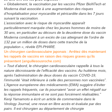
« Globalement, la vaccination par les vaccins Pfizer BioNTech et
Moderna était associée à une augmentation des risques
d’hospitalisation pour myocardite et péricardite dans les 7 jours
suivant la vaccination.
L’association avec le risque de myocardite apparaît
particulièrement marquée chez les jeunes hommes de moins de
30 ans, en particulier au décours de la deuxième dose du vaccin
Moderna conduisant à un excès de cas atteignant de l’ordre de
132 par un million de doses dans cette tranche de la
population », révèle EPI-PHARE.
Un chirurgien cardiovasculaire japonais : Arrêtez dès maintenant
les rappels de vaccins en raison des risques graves qu’ils
présentent (anguillesousroche.com)
« Tout d’abord, le chirurgien cardiovasculaire rappelle à tous la
nature décroissante de l’efficacité des vaccins. Au huitième mois,
après l’administration de deux doses du vaccin COVID-19,
l’immunité “était inférieure à celle des personnes non vaccinées”.
L’Agence européenne des médicaments (EMA) suggère d’éviter
les rappels fréquents, car ils pourraient “avoir un effet négatif sur
la réponse immunitaire et ne sont pas forcément réalisables.”
Kenji Yamamoto a écrit un article de commentaire dans le
Virology Journal, une revue en libre accès et évaluée par des
pairs. Il est chirurgien au département de chirurgie