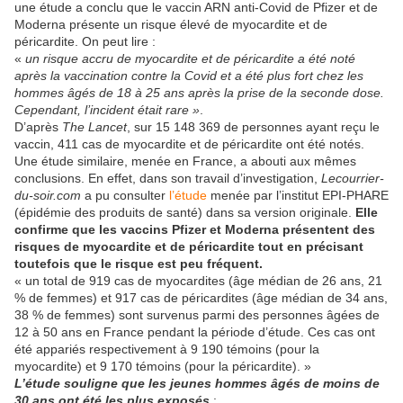
une étude a conclu que le vaccin ARN anti-Covid de Pfizer et de
Moderna présente un risque élevé de myocardite et de
péricardite. On peut lire :
«
un risque accru de myocardite et de péricardite a été noté
après la vaccination contre la Covid et a été plus fort chez les
hommes âgés de 18 à 25 ans après la prise de la seconde dose.
Cependant, l’incident était rare »
.
D’après
The Lancet
, sur 15 148 369 de personnes ayant reçu le
vaccin, 411 cas de myocardite et de péricardite ont été notés.
Une étude similaire, menée en France, a abouti aux mêmes
conclusions. En effet, dans son travail d’investigation,
Lecourrier-
du-soir.com
a pu consulter
l’étude
menée par l’institut EPI-PHARE
(épidémie des produits de santé) dans sa version originale.
Elle
confirme que les vaccins Pfizer et Moderna présentent des
risques de myocardite et de péricardite tout en précisant
toutefois que le risque est peu fréquent.
« un total de 919 cas de myocardites (âge médian de 26 ans, 21
% de femmes) et 917 cas de péricardites (âge médian de 34 ans,
38 % de femmes) sont survenus parmi des personnes âgées de
12 à 50 ans en France pendant la période d’étude. Ces cas ont
été appariés respectivement à 9 190 témoins (pour la
myocardite) et 9 170 témoins (pour la péricardite). »
L’étude souligne que les jeunes hommes âgés de moins de
30 ans ont été les plus exposés
: