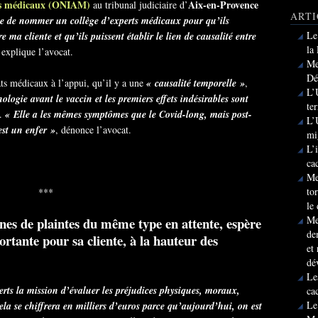
nts médicaux (ONIAM)
Aix-en-Provence
au tribunal judiciaire d’
ARTI
e de nommer un collège d’experts médicaux pour qu’ils
Le
e ma cliente et qu’ils puissent établir le lien de causalité entre
la
 explique l’avocat.
Me
Dé
ats médicaux à l’appui, qu’il y a une
« causalité temporelle »
,
L’
logie avant le vaccin et les premiers effets indésirables sont
te
.
« Elle a les mêmes symptômes que le Covid-long, mais post-
L’
est un enfer »
, dénonce l’avocat.
mi
L’
ca
Me
to
***
le
Me
ines de plaintes du même type en attente, espère
de
rtante pour sa cliente, à la hauteur des
et
dé
Le
rts la mission d’évaluer les préjudices physiques, moraux,
ca
Le
ela se chiffrera en milliers d’euros parce qu’aujourd’hui, on est