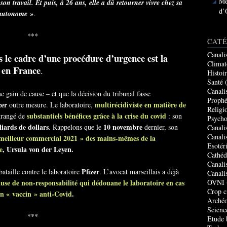
Me
son travail. Et puis, à 26 ans, elle a dû retourner vivre chez sa
d’
 autonome »
.
***
CATÉ
Canali
s le cadre d’une procédure d’urgence est la
Climat
 en France
.
Histoi
Santé
(
Canali
e gain de cause – et que la décision du tribunal fasse
Prophé
zer
multirécidiviste en matière de
outre mesure. Le laboratoire,
Religi
substantiels bénéfices grâce à la crise du covid
ngrangé de
: son
Psycho
liards de dollars
10 novembre
. Rappelons que le
dernier, son
Canali
Canali
 meilleur commercial 2021 » des mains-mêmes de la
Esotér
e
, Ursula von der Leyen.
Cathéd
Canali
Pfizer
bataille contre le laboratoire
. L’avocat marseillais a déjà
Canali
ause de non-responsabilité qui dédouane le laboratoire en cas
OVNI
Crop c
son « vaccin » anti-Covid
.
Archéo
Scienc
***
Etude 