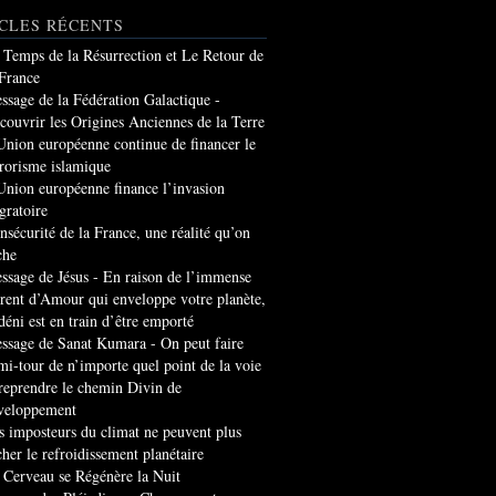
CLES RÉCENTS
 Temps de la Résurrection et Le Retour de
 France
ssage de la Fédération Galactique -
couvrir les Origines Anciennes de la Terre
Union européenne continue de financer le
rrorisme islamique
Union européenne finance l’invasion
gratoire
insécurité de la France, une réalité qu’on
che
ssage de Jésus - En raison de l’immense
rrent d’Amour qui enveloppe votre planète,
 déni est en train d’être emporté
ssage de Sanat Kumara - On peut faire
mi-tour de n’importe quel point de la voie
 reprendre le chemin Divin de
veloppement
s imposteurs du climat ne peuvent plus
cher le refroidissement planétaire
 Cerveau se Régénère la Nuit