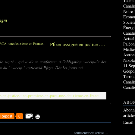
Techno
Canali
Notre 
Econo
igni
Socièté
Énergi
Canali
Actual
Pfizer assigné en justice : une première en PACA, une deuxième en France...
Palèon
Média
Astro
Nikola
de santé - qui a dû se conformer à l'obligation vaccinale des
11 Sep
 du " vaccin " anticovid Pfizer. Dès les jours sui...
Géopol
Terre 
Canali
Canali
https://ripostelaique.com/pfizer-assigne-en-justice-une-premiere-en-paca-une-deuxieme-en-france.html
ABO
Abonne
article
Repost
0
Email
commenter cet article
…