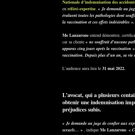
Nationale d’indemnisation des accide
référé-expertise
en
.
« Je demande au jug
évaluent toutes les pathologies dont souffr
la vaccination et ces effets indésirables »
,
Me Lanzarone
entend démontrer, certific
car sa cliente
« ne souffrait d’aucune patho
apparus cinq jours après la vaccination »
vaccination. Depuis plus d’un an, sa vie 
31 mai 2022.
L’audience aura lieu le
L’avocat, qui a plusieurs centa
obtenir une indemnisation impo
préjudices subis.
« Je demande au juge de confier aux expe
Me Lanzarone
sexuels… »
, indique
.
« C