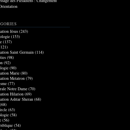
ssage des Pléiadiens : Changement
Orientation
GORIES
sation Jésus
(243)
ologie
(153)
re
(137)
121)
sation Saint Germain
(114)
ties
(98)
on
(92)
logie
(90)
sation Marie
(80)
sation Metatron
(79)
isme
(77)
rale Notre Dame
(70)
sation Hilarion
(69)
sation Ashtar Sheran
(68)
(68)
ircle
(63)
logie
(58)
e
(56)
biblique
(54)