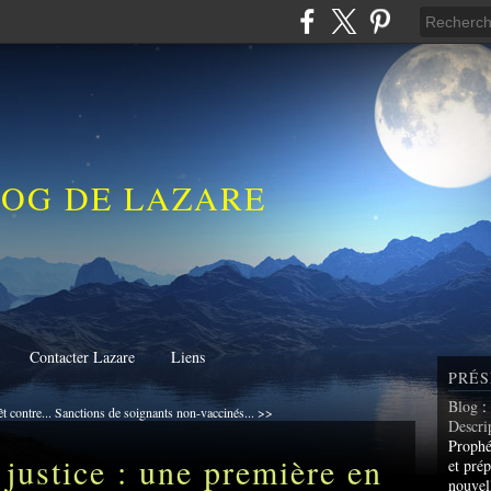
LOG DE LAZARE
Contacter Lazare
Liens
PRÉS
Blog
:
 contre...
Sanctions de soignants non-vaccinés... >>
Descri
Prophé
 justice : une première en
et prép
nouvel