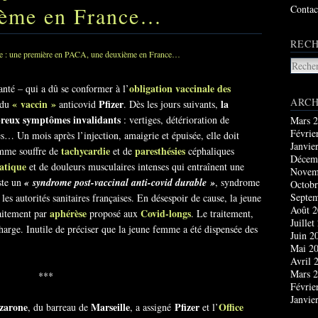
ième en France…
Contac
RECH
obligation vaccinale des
anté – qui a dû se conformer à l’
ARCH
« vaccin »
Pfizer
la
 du
anticovid
. Dès les jours suivants,
eux symptômes invalidants
: vertiges, détérioration de
Mars 
Févrie
es… Un mois après l’injection, amaigrie et épuisée, elle doit
Janvie
tachycardie
paresthésies
femme souffre de
et de
céphaliques
Décem
atique
et de douleurs musculaires intenses qui entraînent une
Novem
ste un
« syndrome post-vaccinal anti-covid durable »
, syndrome
Octobr
Septe
les autorités sanitaires françaises. En désespoir de cause, la jeune
Août 
aphérèse
Covid-longs
aitement par
proposé aux
. Le traitement,
Juillet
charge. Inutile de préciser que la jeune femme a été dispensée des
Juin 2
Mai 2
Avril 
Mars 
***
Févrie
Janvie
zarone
Marseille
Pfizer
Office
, du barreau de
, a assigné
et l’