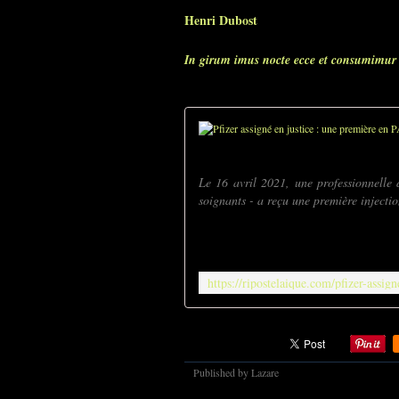
Henri Dubost
In girum imus nocte ecce et consumimur 
Le 16 avril 2021, une professionnelle 
soignants - a reçu une première injection
Published by Lazare