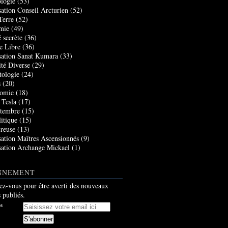
logie
(53)
sation Conseil Arcturien
(52)
Terre
(52)
mie
(49)
 secrète
(36)
e Libre
(36)
sation Sanat Kumara
(33)
ité Diverse
(29)
tologie
(24)
s
(20)
nomie
(18)
 Tesla
(17)
tembre
(15)
itique
(15)
creuse
(13)
sation Maîtres Ascensionnés
(9)
sation Archange Mickael
(1)
NNEMENT
z-vous pour être averti des nouveaux
s publiés.