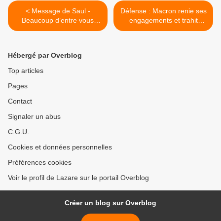
< Message de Saul -
Défense : Macron renie ses
Beaucoup d’entre vous
engagements et trahit
trouvent cette période du
encore nos soldats >
plan divin stressante
Hébergé par Overblog
Top articles
Pages
Contact
Signaler un abus
C.G.U.
Cookies et données personnelles
Préférences cookies
Voir le profil de Lazare sur le portail Overblog
Créer un blog sur Overblog