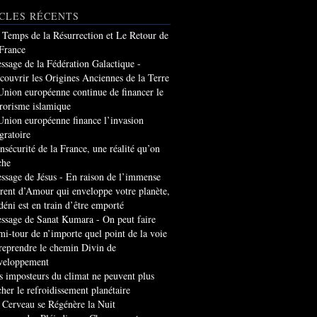
CLES RÉCENTS
 Temps de la Résurrection et Le Retour de
 France
ssage de la Fédération Galactique -
couvrir les Origines Anciennes de la Terre
Union européenne continue de financer le
rrorisme islamique
Union européenne finance l’invasion
gratoire
insécurité de la France, une réalité qu’on
che
ssage de Jésus - En raison de l’immense
rrent d’Amour qui enveloppe votre planète,
 déni est en train d’être emporté
ssage de Sanat Kumara - On peut faire
mi-tour de n’importe quel point de la voie
 reprendre le chemin Divin de
veloppement
s imposteurs du climat ne peuvent plus
cher le refroidissement planétaire
 Cerveau se Régénère la Nuit