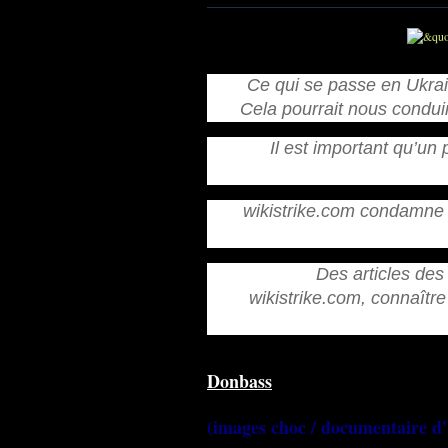
Ce qui se passe en Ukrain
Cela pourrait nous condui
Il est important qu’un
wikistrike.com condamne 
Des articles des 
wikistrike.com, connaître 
Donbass
(images choc / documentaire d