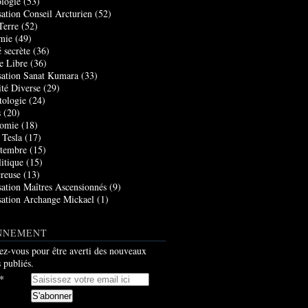
logie
(53)
sation Conseil Arcturien
(52)
Terre
(52)
mie
(49)
 secrète
(36)
e Libre
(36)
sation Sanat Kumara
(33)
ité Diverse
(29)
tologie
(24)
s
(20)
nomie
(18)
 Tesla
(17)
tembre
(15)
itique
(15)
creuse
(13)
sation Maîtres Ascensionnés
(9)
sation Archange Mickael
(1)
NNEMENT
z-vous pour être averti des nouveaux
s publiés.