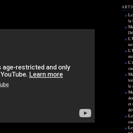
ARTI
Le
la
Me
Dé
L’
te
L’
mi
L’
ca
Me
to
le
Me
de
et
dé
Le
ca
Le