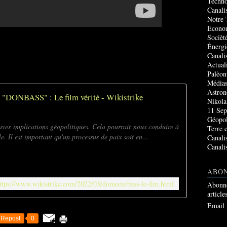
Techno
Canali
Notre 
Econo
Socièté
Énergi
Canali
Actual
Palèon
Média
Astro
"DONBASS" : Le film vérité - Wikistrike
Nikola
11 Sep
Géopol
aves implications géopolitiques. Cela pourrait nous conduire à
Terre 
. Il est important qu'un processus de paix soit en...
Canali
Canali
ABO
ttps://www.wikistrike.com/2022/03/domeeeebass-le-fim.html
Abonne
article
Email
Repost
0