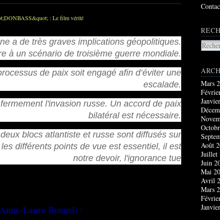
Contac
RECH
e a de très graves implications géopolitiques.
re à un scénario de troisième guerre mondiale.
ARCH
 processus de paix soit engagé afin d’éviter une
Mars 
escalade.
Févrie
Janvie
fermement l'invasion russe. Un accord de paix
Décem
bilatéral est nécessaire.
Novem
Octobr
deux blocs atlantiste et russe sont diffusés sur
Septe
Août 
les différents points de vue est essentiel, il est
Juillet
notre devoir, l'ignorance tue
Juin 2
Mai 2
Avril 
Mars 
Févrie
Janvie
'Anne-Laure Bonnel) :