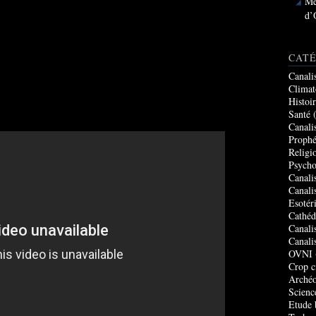
Me
d’
CATÉ
Canali
Climat
Histoi
Santé
(
Canali
Prophé
Religi
Psycho
Canali
Canali
Esotér
Cathéd
Canali
Canali
OVNI
Crop c
Archéo
Scienc
Etude 