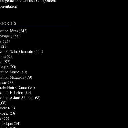
ssage des Pléiadiens : Changement
Orientation
GORIES
sation Jésus
(243)
ologie
(153)
re
(137)
121)
sation Saint Germain
(114)
ties
(98)
on
(92)
logie
(90)
sation Marie
(80)
sation Metatron
(79)
isme
(77)
rale Notre Dame
(70)
sation Hilarion
(69)
sation Ashtar Sheran
(68)
(68)
ircle
(63)
logie
(58)
e
(56)
biblique
(54)