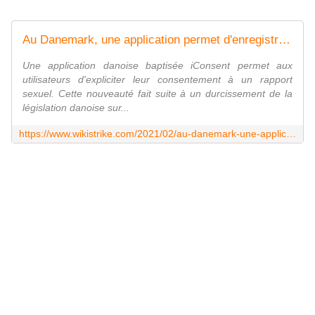
Au Danemark, une application permet d'enregistrer le consentement à un rapport sexuel - Wikistrike
Une application danoise baptisée iConsent permet aux
utilisateurs d'expliciter leur consentement à un rapport
sexuel. Cette nouveauté fait suite à un durcissement de la
législation danoise sur...
https://www.wikistrike.com/2021/02/au-danemark-une-application-permet-d-enregistrer-le-consentement-a-un-rapport-sexuel.html