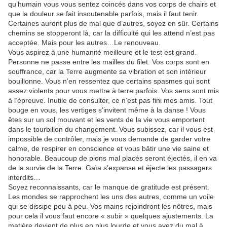
qu’humain vous vous sentez coincés dans vos corps de chairs et
que la douleur se fait insoutenable parfois, mais il faut tenir.
Certaines auront plus de mal que d’autres, soyez en sûr. Certains
chemins se stopperont là, car la difficulté qui les attend n’est pas
acceptée. Mais pour les autres…Le renouveau.
Vous aspirez à une humanité meilleure et le test est grand.
Personne ne passe entre les mailles du filet. Vos corps sont en
souffrance, car la Terre augmente sa vibration et son intérieur
bouillonne. Vous n’en ressentez que certains spasmes qui sont
assez violents pour vous mettre à terre parfois. Vos sens sont mis
à l’épreuve. Inutile de consulter, ce n’est pas fini mes amis. Tout
bouge en vous, les vertiges s’invitent même à la danse ! Vous
êtes sur un sol mouvant et les vents de la vie vous emportent
dans le tourbillon du changement. Vous subissez, car il vous est
impossible de contrôler, mais je vous demande de garder votre
calme, de respirer en conscience et vous bâtir une vie saine et
honorable. Beaucoup de pions mal placés seront éjectés, il en va
de la survie de la Terre. Gaïa s’expanse et éjecte les passagers
interdits…
Soyez reconnaissants, car le manque de gratitude est présent.
Les mondes se rapprochent les uns des autres, comme un voile
qui se dissipe peu à peu. Vos mains rejoindront les nôtres, mais
pour cela il vous faut encore « subir » quelques ajustements. La
matière devient de plus en plus lourde et vous avez du mal à