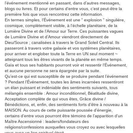
l’événement mentionné en passant, dans d’autres messages,
blogs ou livres. Et pour certains d’entre vous, c’est peut-être la
première fois que vous rencontrez cette information.
En termes simples, l’Événement est une ” explosion ” singulière,
cosmique, complètement visible, à l’échelle planétaire, de la
Lumière Divine et de l’Amour sur Terre. Ces puissantes vagues
de Lumière Divine et d’Amour viendront directement de
Dieu/Source ; canalisées à travers le Grand Soleil Central. Ils
passeront à travers votre galaxie et vos systèmes planétaires,
pour arriver et englober toute la Terre en UN seul moment ~
atteignant tous les êtres vivants de la planète en même temps.
Gaïa et tous ses habitants pourront voir et ressentir l’Événement,
et aucune personne ne sera épargnée par la suite.
Qu’est-ce qui est susceptible de se produire pendant l’événement
? Pendant l’Événement, toutes les âmes incarnées ressentiront
un élan puissant et indéniable des sentiments suivants, tous
mélangés ensemble : Amour inconditionnel, Béatitude divine,
Acceptation complète de qui vous êtes, Grâce divine /
Bénédictions, et, enfin, des sentiments forts d’être à nouveau à la
MAISON. Au cours de cette puissante poussée d’énergie,
certains d’entre vous pourront être témoins de l’apparition d’un
Maître Ascensionné : leaders/fondateurs des
religions/confessions auxquelles vous croyez ou avec lesquelles
vous avez un lien spirituel étroit.