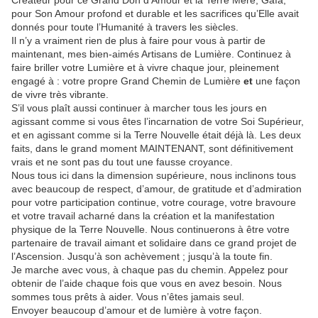
Créateur pour ce Grand Don d’Amour et la Terre Mère, Gaïa,
pour Son Amour profond et durable et les sacrifices qu’Elle avait
donnés pour toute l’Humanité à travers les siècles.
Il n’y a vraiment rien de plus à faire pour vous à partir de
maintenant, mes bien-aimés Artisans de Lumière. Continuez à
faire briller votre Lumière et à vivre chaque jour, pleinement
engagé à : votre propre Grand Chemin de Lumière
et
une façon
de vivre très vibrante.
S’il vous plaît aussi continuer à marcher tous les jours en
agissant comme si vous êtes l’incarnation de votre Soi Supérieur,
et en agissant comme si la Terre Nouvelle était déjà là. Les deux
faits, dans le grand moment MAINTENANT, sont définitivement
vrais et ne sont pas du tout une fausse croyance.
Nous tous ici dans la dimension supérieure, nous inclinons tous
avec beaucoup de respect, d’amour, de gratitude et d’admiration
pour votre participation continue, votre courage, votre bravoure
et votre travail acharné dans la création et la manifestation
physique de la Terre Nouvelle. Nous continuerons à être votre
partenaire de travail aimant et solidaire dans ce grand projet de
l’Ascension. Jusqu’à son achèvement ; jusqu’à la toute fin.
Je marche avec vous, à chaque pas du chemin. Appelez pour
obtenir de l’aide chaque fois que vous en avez besoin. Nous
sommes tous prêts à aider. Vous n’êtes jamais seul.
Envoyer beaucoup d’amour et de lumière à votre façon.