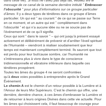
dans cette vie).
Si vous ne l’avez pas déjà fait, veuillez lire le
message de ce canal de la semaine dernière intitulé ”
Embrasser
l’obscurité
” pour plus d’informations sur ce groupe particulier
d’âmes.
Il y a deux types de ténèbres dans ce groupe d’âmes
particulier. Un qui est ” au courant ” de ce qui se passe sur Terre
en ce moment, et un autre qui est ” complètement dans
l’obscurité ” et qui n’a aucune idée ou ne se soucie pas de
l’événement et de ce qu’il signifie.
Ceux qui sont ” dans le savoir ” – qui ont jusqu’à présent essayé
activement et délibérément de prévenir et d’arrêter l’éveil spirituel
de l’Humanité – viendront à réaliser soudainement que leur
temps est maintenant complètement terminé. Ils sauront que tout
est perdu pour leur but/cause sombre, car l’humanité ne
s’intéressera plus à vivre dans le type de conscience
tridimensionnelle et vibratoire inférieure dans laquelle ces
ténèbres prospèrent.
Toutes les âmes du groupe 4 ne seront confrontées
qu’à
deux
voies possibles à entreprendre après le Grand
Événement.
Le chemin A
est le chemin d’un retour possible à la Lumière et à
l’Amour de leurs Moi Supérieurs. C’est le chemin qui offre, une
dernière, dernière chance, à ces âmes d’embrasser la Lumière et
de retourner à leurs origines Divines dans cette vie actuelle. Pour
les âmes qui choisissent cela, il faut beaucoup de courage pour