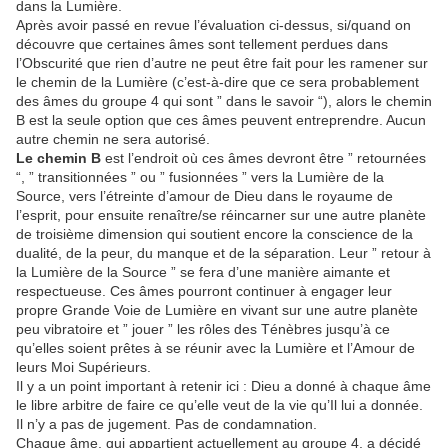
dans la Lumière.
Après avoir passé en revue l’évaluation ci-dessus, si/quand on
découvre que certaines âmes sont tellement perdues dans
l’Obscurité que rien d’autre ne peut être fait pour les ramener sur
le chemin de la Lumière (c’est-à-dire que ce sera probablement
des âmes du groupe 4 qui sont ” dans le savoir “), alors le chemin
B est la seule option que ces âmes peuvent entreprendre. Aucun
autre chemin ne sera autorisé.
Le chemin B
est l’endroit où ces âmes devront être ” retournées
“, ” transitionnées ” ou ” fusionnées ” vers la Lumière de la
Source, vers l’étreinte d’amour de Dieu dans le royaume de
l’esprit, pour ensuite renaître/se réincarner sur une autre planète
de troisième dimension qui soutient encore la conscience de la
dualité, de la peur, du manque et de la séparation. Leur ” retour à
la Lumière de la Source ” se fera d’une manière aimante et
respectueuse. Ces âmes pourront continuer à engager leur
propre Grande Voie de Lumière en vivant sur une autre planète
peu vibratoire et ” jouer ” les rôles des Ténèbres jusqu’à ce
qu’elles soient prêtes à se réunir avec la Lumière et l’Amour de
leurs Moi Supérieurs.
Il y a un point important à retenir ici : Dieu a donné à chaque âme
le libre arbitre de faire ce qu’elle veut de la vie qu’Il lui a donnée.
Il n’y a pas de jugement. Pas de condamnation.
Chaque âme, qui appartient actuellement au groupe 4, a décidé