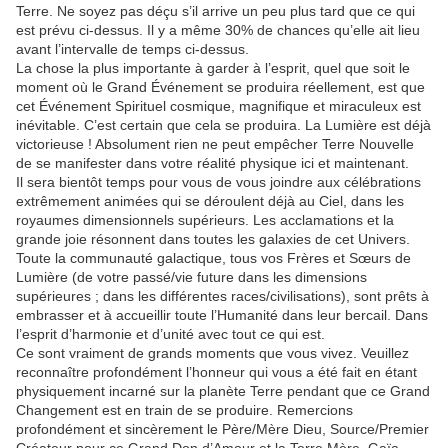
Terre. Ne soyez pas déçu s’il arrive un peu plus tard que ce qui
est prévu ci-dessus. Il y a même 30% de chances qu’elle ait lieu
avant l’intervalle de temps ci-dessus.
La chose la plus importante à garder à l’esprit, quel que soit le
moment où le Grand Événement se produira réellement, est que
cet Événement Spirituel cosmique, magnifique et miraculeux est
inévitable. C’est certain que cela se produira. La Lumière est déjà
victorieuse ! Absolument rien ne peut empêcher Terre Nouvelle
de se manifester dans votre réalité physique ici et maintenant.
Il sera bientôt temps pour vous de vous joindre aux célébrations
extrêmement animées qui se déroulent déjà au Ciel, dans les
royaumes dimensionnels supérieurs. Les acclamations et la
grande joie résonnent dans toutes les galaxies de cet Univers.
Toute la communauté galactique, tous vos Frères et Sœurs de
Lumière (de votre passé/vie future dans les dimensions
supérieures ; dans les différentes races/civilisations), sont prêts à
embrasser et à accueillir toute l’Humanité dans leur bercail. Dans
l’esprit d’harmonie et d’unité avec tout ce qui est.
Ce sont vraiment de grands moments que vous vivez. Veuillez
reconnaître profondément l’honneur qui vous a été fait en étant
physiquement incarné sur la planète Terre pendant que ce Grand
Changement est en train de se produire. Remercions
profondément et sincèrement le Père/Mère Dieu, Source/Premier