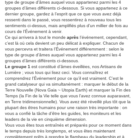
type de groupe d’âmes auquel vous appartenez parmi les 4
groupes d’âmes différents ci-dessous. Si vous appartenez à ce
dernier groupe, gardez à l’esprit que ce que vous avez déjà
ressenti dans le passé, vous ressentirez à nouveau tous les
sentiments ci-dessus, mais amplifiés plus d’un millier de fois au
cours de l’Événement à venir.
Ce qui arrivera à tout le monde
après
l’événement, cependant,
c’est là où cela devient un peu délicat à expliquer. Chacun de
vous percevra et traitera l’Événement différemment : selon le
type de groupe d’âmes auquel vous appartenez parmi les 4
groupes d’âmes différents ci-dessous.
Le groupe 1
est constitué d’âmes éveillées, nos Artisans de
Lumière ; vous tous qui lisez ceci. Vous connaîtrez et
comprendrez l’Événement pour ce qu’il est vraiment. C’est le
grand catalyseur qui va simultanément : marquer le début de la
Terre Nouvelle (Nova Gaia ~ Utopia Earth) et marquer la Fin des
Temps (la Fin de la Vie telle que vous l’avez connue auparavant,
en Terre tridimensionnelle). Vous avez été réveillé plus tôt que la
plupart des êtres humains pour une raison très importante : on
vous a confié la tâche d’être les guides, les moniteurs et les
leaders de la vie en cinquième dimension.
Vous vous êtes tous entraînés et préparés pour ce moment dans
le temps depuis très longtemps, et vous êtes maintenant
complètement prêts à prendre le flambeau du leadership et à