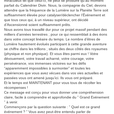
miraculeux tel que celui-ci, ne peut se produire qu’au moment
parfait du Calendrier Divin. Nous, la compagnie du Ciel, devons
attendre que la fréquence de la Lumière sur la Planète Terre soit
suffisamment élevée pour catalyser/déclencher l’Événement et
que tous ceux qui, à un niveau supérieur, ont décidé
d’Ascensionné soient suffisamment prêts.
Nous avons tous travaillé dur pour ce projet massif pendant des
milliers d’années terrestres ; pour ce qui ressemblait à des éons
dans votre concept linéaire du temps. Le nombre d’êtres de
Lumière hautement évolués participant à cette grande aventure
se chiffre dans les trillions ; situés des deux côtés des royaumes
(physique et non physique). Et vous êtes parmi eux ! Votre
dévouement, votre travail acharné, votre courage, votre
persévérance, vos immenses victoires sur les défis
“apparemment impossibles à surmonter” et toutes les
expériences que vous avez vécues dans vos vies actuelles et
passées vous ont amené jusqu’ici. Ils vous ont préparé.
Et le temps est MAINTENANT pour vous tous de récolter les
récompenses !
Ce message est conçu pour vous donner une compréhension
claire, facile à comprendre et approfondie du ” Grand Evénement
” à venir.
Commençons par la question suivante : ” Quel est ce grand
événement ? ” Vous avez peut-être entendu parler de