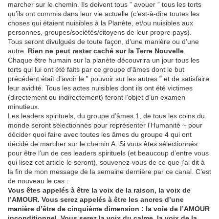
marcher sur le chemin. Ils doivent tous ” avouer ” tous les torts
qu’ils ont commis dans leur vie actuelle (c’est-à-dire toutes les
choses qui étaient nuisibles à la Planète, et/ou nuisibles aux
personnes, groupes/sociétés/citoyens de leur propre pays).
Tous seront divulgués de toute façon, d’une manière ou d’une
autre.
Rien ne peut rester caché sur la Terre Nouvelle
.
Chaque être humain sur la planète découvrira un jour tous les
torts qui lui ont été faits par ce groupe d’âmes dont le but
précédent était d’avoir le ” pouvoir sur les autres ” et de satisfaire
leur avidité. Tous les actes nuisibles dont ils ont été victimes
(directement ou indirectement) feront l’objet d’un examen
minutieux.
Les leaders spirituels, du groupe d’âmes 1, de tous les coins du
monde seront sélectionnés pour représenter l’Humanité ~ pour
décider quoi faire avec toutes les âmes du groupe 4 qui ont
décidé de marcher sur le chemin A. Si vous êtes sélectionnés
pour être l’un de ces leaders spirituels (et beaucoup d’entre vous
qui lisez cet article le seront), souvenez-vous de ce que j’ai dit à
la fin de mon message de la semaine dernière par ce canal. C’est
de nouveau le cas :
Vous êtes appelés à être la voix de la raison, la voix de
l’AMOUR. Vous serez appelés à être les ancres d’une
manière d’être de cinquième dimension : la voie de l’AMOUR
inconditionnel. Vous serez la voix du calme, la voix de la