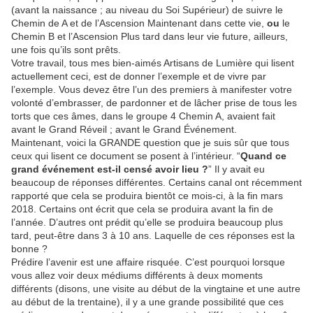
(avant la naissance ; au niveau du Soi Supérieur) de suivre le
Chemin de A et de l’Ascension Maintenant dans cette vie,
ou
le
Chemin B et l’Ascension Plus tard dans leur vie future, ailleurs,
une fois qu’ils sont prêts.
Votre travail, tous mes bien-aimés Artisans de Lumière qui lisent
actuellement ceci, est de donner l’exemple et de vivre par
l’exemple. Vous devez être l’un des premiers à manifester votre
volonté d’embrasser, de pardonner et de lâcher prise de tous les
torts que ces âmes, dans le groupe 4 Chemin A, avaient fait
avant le Grand Réveil ; avant le Grand Événement.
Maintenant, voici la GRANDE question que je suis sûr que tous
ceux qui lisent ce document se posent à l’intérieur. “
Quand ce
grand événement est-il censé avoir lieu ?
” Il y avait eu
beaucoup de réponses différentes. Certains canal ont récemment
rapporté que cela se produira bientôt ce mois-ci, à la fin mars
2018. Certains ont écrit que cela se produira avant la fin de
l’année. D’autres ont prédit qu’elle se produira beaucoup plus
tard, peut-être dans 3 à 10 ans. Laquelle de ces réponses est la
bonne ?
Prédire l’avenir est une affaire risquée. C’est pourquoi lorsque
vous allez voir deux médiums différents à deux moments
différents (disons, une visite au début de la vingtaine et une autre
au début de la trentaine), il y a une grande possibilité que ces