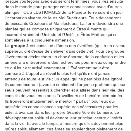
lorsque vos leçons avec eux seront terminées, vous irez ensuite
dans le monde pour partager cette connaissance avec d’autres
afin que TOUS LES HOMMES de la Planète Terre soient un jour
l’incarnation vivante de leurs Moi Supérieurs. Tous deviendront
de puissants Créateurs et Manifesteurs. La Terre deviendra une
planète qui se compose uniquement d’Êtres Aimants qui
incarnent vraiment l’Unitude et l’Unité ; d’Êtres Maîtres qui se
sont élevés à la cinquième dimension.
Le groupe 2
est constitué d’âmes non éveillées (qui, à un niveau
supérieur,
ont décidé
de s’élever dans cette vie). Pour ce groupe,
l’événement déclenchera un choc énorme, de la confusion et les
amènera à entreprendre des recherches pour mieux comprendre
ce qui leur est arrivé exactement. L’Événement peut être
comparé à L’appel au réveil le plus fort qu’ils n’ont jamais
entendu de toute leur vie ; un appel qui ne peut plus être ignoré.
Ils commenceront (avec un sentiment d’urgence profonde qu’eux
seuls peuvent ressentir) à chercher et à attirer dans leur vie, des
conseils de vous, mes amis Travailleurs de Lumière bien-aimés.
Ils trouveront intuitivement le mentor ” parfait ” pour eux qui
possède les connaissances supérieures nécessaires pour les
aider à avancer dans leur propre Grande Voie de Lumière. Le
développement spirituel deviendra leur principal centre d’intérêt
dans la vie. Et avec le temps, à mesure qu’elles deviennent plus
mûres spirituellement, ces âmes se souviendront pleinement de