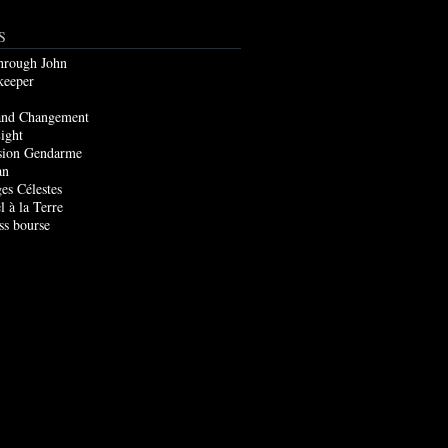
S
through John
keeper
and Changement
ight
sion Gendarme
an
es Célestes
l à la Terre
ss bourse