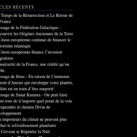
CLES RÉCENTS
 Temps de la Résurrection et Le Retour de
 France
ssage de la Fédération Galactique -
couvrir les Origines Anciennes de la Terre
Union européenne continue de financer le
rrorisme islamique
Union européenne finance l’invasion
gratoire
insécurité de la France, une réalité qu’on
che
ssage de Jésus - En raison de l’immense
rrent d’Amour qui enveloppe votre planète,
 déni est en train d’être emporté
ssage de Sanat Kumara - On peut faire
mi-tour de n’importe quel point de la voie
 reprendre le chemin Divin de
veloppement
s imposteurs du climat ne peuvent plus
cher le refroidissement planétaire
 Cerveau se Régénère la Nuit