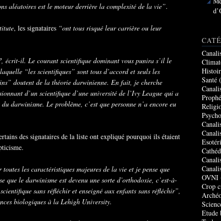
Me
ons aléatoires est le moteur derrière la complexité de la vie”
.
d’
titute
, les signataires
“ont tous risqué leur carrière ou leur
CATÉ
Canali
”
, écrit-il. Le courant scientifique dominant vous punira s’il le
Climat
Histoi
laquelle “les scientifiques” sont tous d’accord et seuls les
Santé
(
ins” doutent de la théorie darwinienne. En fait, je cherche
Canali
ionnant d’un scientifique d’une université de l’Ivy League qui a
Prophé
jet du darwinisme. Le problème, c’est que personne n’a encore eu
Religi
Psycho
Canali
Canali
tains des signataires de la liste ont expliqué pourquoi ils étaient
Esotér
pticisme.
Cathéd
Canali
Canali
toutes les caractéristiques majeures de la vie et je pense que
OVNI
se que le darwinisme est devenu une sorte d’orthodoxie, c’est-à-
Crop c
cientifique sans réfléchir et enseigné aux enfants sans réfléchir”,
Archéo
ences biologiques à la Lehigh University.
Scienc
Etude 