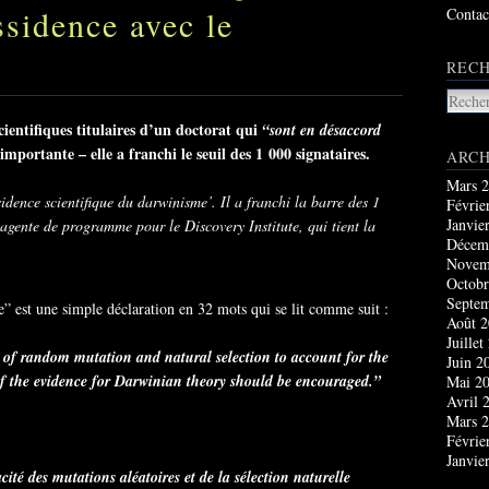
ssidence avec le
Contac
RECH
scientifiques titulaires d’un doctorat qui
“sont en désaccord
mportante – elle a franchi le seuil des 1 000 signataires.
ARCH
Mars 
ssidence scientifique du darwinisme’. Il a franchi la barre des 1
Févrie
Janvie
agente de programme pour le Discovery Institute, qui tient la
Décem
Novem
Octobr
Septe
” est une simple déclaration en 32 mots qui se lit comme suit :
Août 
Juillet
ty of random mutation and natural selection to account for the
Juin 2
of the evidence for Darwinian theory should be encouraged.”
Mai 2
Avril 
Mars 
Févrie
Janvie
té des mutations aléatoires et de la sélection naturelle