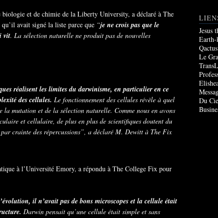
biologie et de chimie de la Liberty University, a déclaré à The
LIEN
qu’il avait signé la liste parce que
“
je ne crois pas que le
Jesus 
 vit
. La sélection naturelle ne produit pas de nouvelles
Earth-
Qactus
Le Gr
TransL
Profes
Elishe
ques réalisent les limites du darwinisme, en particulier en ce
Messag
lexité des cellules.
Le fonctionnement des cellules révèle à quel
Du Cie
Busine
 de la mutation et de la sélection naturelle. Comme nous en avons
ulaire et cellulaire, de plus en plus de scientifiques doutent du
 par crainte des répercussions”, a déclaré M. Dewitt à The Fix
tique à l’Université Emory, a répondu à The College Fix pour
volution, il n’avait pas de bons microscopes et la cellule était
ructure.
Darwin pensait qu’une cellule était simple et sans