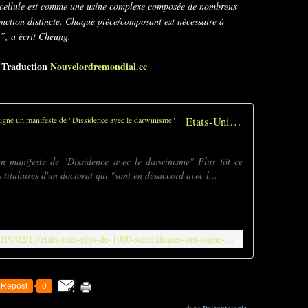
 cellule est comme une usine complexe composée de nombreux
nction distincte. Chaque pièce/composant est nécessaire à
”, a écrit Cheung.
Traduction
Nouvelordremondial.cc
–
Etats-Unis : Plus de 1000 scientifiques ont signé un manifeste de "Dissidence avec le darwinisme"
un manifeste de "Dissidence avec le darwinisme" Plus tôt ce
s titulaires d'un doctorat qui "sont en désaccord avec l...
https://www.nouvelordremondial.cc/2019/02/13/etats-unis-plus-de-1000-scientifiques-ont-signe-un-manifeste-de-dissidence-avec-le-darwinisme/
Repost
0