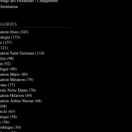
ssage des Pléiadiens : Changement
Orientation
GORIES
sation Jésus
(243)
ologie
(153)
re
(137)
121)
sation Saint Germain
(114)
ties
(98)
on
(92)
logie
(90)
sation Marie
(80)
sation Metatron
(79)
isme
(77)
rale Notre Dame
(70)
sation Hilarion
(69)
sation Ashtar Sheran
(68)
(68)
ircle
(63)
logie
(58)
e
(56)
biblique
(54)