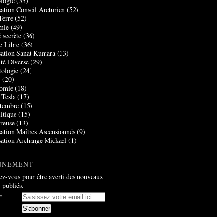
logie
(53)
sation Conseil Arcturien
(52)
Terre
(52)
mie
(49)
 secrète
(36)
e Libre
(36)
sation Sanat Kumara
(33)
ité Diverse
(29)
tologie
(24)
s
(20)
nomie
(18)
 Tesla
(17)
tembre
(15)
itique
(15)
creuse
(13)
sation Maîtres Ascensionnés
(9)
sation Archange Mickael
(1)
NNEMENT
z-vous pour être averti des nouveaux
s publiés.