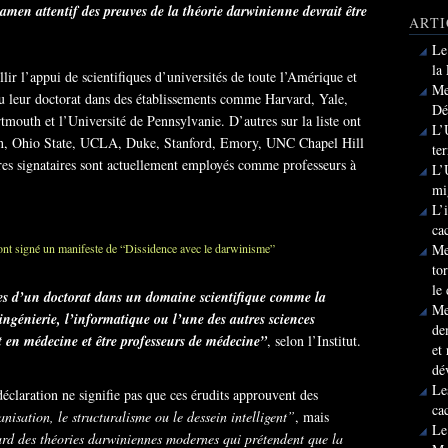
amen attentif des preuves de la théorie darwinienne devrait être
ARTI
Le
la
llir l’appui de scientifiques d’universités de toute l’Amérique et
Me
nu leur doctorat dans des établissements comme Harvard, Yale,
Dé
outh et l’Université de Pennsylvanie. D’autres sur la liste ont
L’
in, Ohio State, UCLA, Duke, Stanford, Emory, UNC Chapel Hill
te
tres signataires sont actuellement employés comme professeurs à
L’
mi
L’
ca
Me
to
le
ires d’un doctorat dans un domaine scientifique comme la
Me
ingénierie, l’informatique ou l’une des autres sciences
de
at en médecine et être professeurs de médecine”
, selon l’Institut.
et
dé
Le
éclaration ne signifie pas que ces érudits approuvent des
ca
anisation, le structuralisme ou le dessein intelligent”
, mais
Le
ard des théories darwiniennes modernes qui prétendent que la