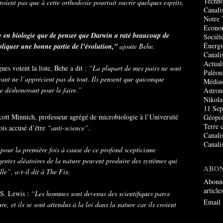
Techno
croient pas que à cette orthodoxie pourrait ouvrir quelques esprits,
Canali
Notre 
Econo
e en biologie que de penser que Darwin a raté beaucoup de
Socièté
Énergi
xpliquer une bonne partie de l’évolution,”
ajoute Behe.
Canali
Actual
ues voient la liste, Behe a dit :
“La plupart de mes pairs ne sont
Palèon
ant ne l’apprécient pas du tout. Ils pensent que quiconque
Média
le déshonorant pour le faire.”
Astro
Nikola
11 Sep
cott Minnich, professeur agrégé de microbiologie à l’Université
Géopol
Terre 
fois accusé d’être
“anti-science”
.
Canali
Canali
ie pour la première fois à cause de ce profond scepticisme
ligentes aléatoires de la nature peuvent produire des systèmes qui
ABO
le”, a-t-il dit à The Fix.
Abonne
article
.S. Lewis :
“Les hommes sont devenus des scientifiques parce
Email
re, et ils se sont attendus à la loi dans la nature car ils croient