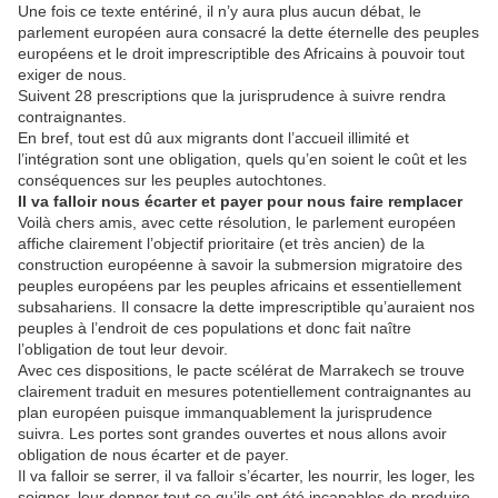
Une fois ce texte entériné, il n’y aura plus aucun débat, le
parlement européen aura consacré la dette éternelle des peuples
européens et le droit imprescriptible des Africains à pouvoir tout
exiger de nous.
Suivent 28 prescriptions que la jurisprudence à suivre rendra
contraignantes.
En bref, tout est dû aux migrants dont l’accueil illimité et
l’intégration sont une obligation, quels qu’en soient le coût et les
conséquences sur les peuples autochtones.
Il va falloir nous écarter et payer pour nous faire remplacer
Voilà chers amis, avec cette résolution, le parlement européen
affiche clairement l’objectif prioritaire (et très ancien) de la
construction européenne à savoir la submersion migratoire des
peuples européens par les peuples africains et essentiellement
subsahariens. Il consacre la dette imprescriptible qu’auraient nos
peuples à l’endroit de ces populations et donc fait naître
l’obligation de tout leur devoir.
Avec ces dispositions, le pacte scélérat de Marrakech se trouve
clairement traduit en mesures potentiellement contraignantes au
plan européen puisque immanquablement la jurisprudence
suivra. Les portes sont grandes ouvertes et nous allons avoir
obligation de nous écarter et de payer.
Il va falloir se serrer, il va falloir s’écarter, les nourrir, les loger, les
soigner, leur donner tout ce qu’ils ont été incapables de produire