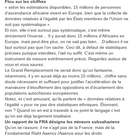
Flou sur les chiffres
« selon les estimations disponibles, 15 millions de personnes
d’ascendance africaine vivent en Europe, bien que la collecte de
données relatives à l’égalité par les États membres de l’Union ne
soit pas systématique »
Et non, elle n’est surtout pas systématique, c’est même
strictement l’inverse… Il y aurait donc 15 millions d’Africains en
Europe, mais peut-être plus, on ne sait pas bien… D’ailleurs il ne
faut surtout pas que l’on sache. Ceci dit, à défaut de statistiques
précises puisque interdites, l’œil nu suffit. C’est même un
instrument de mesure extrêmement précis. Regardez autour de
vous et vous saurez.
Le Grand Remplacement ne serait donc qu’un fantasme,
néanmoins, il y en aurait déjà au moins 15 millions ; chiffre sans
doute nécessaire et suffisant pour justifier l’accélération de la
manœuvre d’étouffement des oppositions et d’écartement des
populations autochtones européennes.
Notez, et c’est amusant, qu’ils parlent de « données relatives à
l’égalité » pour ne pas dire statistiques ethniques. Étonnant,
non ? Quand on en est à travestir à ce point le langage c’est
qu’on est déjà largement totalitaire.
Un rapport de la FRA désigne les mineurs subsahariens
Qu’on se rassure, il ne s’agit pas de la France, mais de la
Fondamental Right Agency (Agence pour les droits