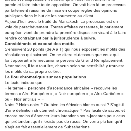
parole et faire taire toute opposition. On voit bien là un processus
parfaitement raisonné de mise en coupe réglée des opinions
publiques dans le but de les soumettre au diktat.
Aujourd’hui, avec le traité de Marrakech, ce processus est en
voie de parachèvement. Toutes affaires cessantes, le parlement
européen vient de prendre la première disposition visant à le faire
rendre contraignant par la jurisprudence à suivre.
Considérants et exposé des motifs
S’ensuivent 20 points (de A à T) qui nous exposent les motifs des
résolutions qui suivront. On ne citera ci-dessous que ceux qui
font apparaître le mécanisme pervers du Grand Remplacement.
Néanmoins, il faut tout lire, chacun selon sa sensibilité y trouvera
les motifs de sa propre colère.
Le flou chromatique sur ces populations
Le texte indique que :
« le terme « personne d’ascendance africaine » recouvre les
termes « Afro-Européen », « Noir européen », « Afro-Caribéen »
ou « Noir antillais » »
Noirs ? Noirs-noirs ? Ou bien les Africains blancs aussi ? S’agit-il
d’une définition strictement chromatique ? Pas facile de savoir, et
encore moins d’énoncer leurs intentions sous-jacentes pour ceux
qui prétendent qu’il n’existe pas de races. On verra plu loin qu’il
s’agit en fait essentiellement de Subsahariens.