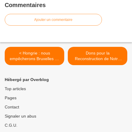
Commentaires
Ajouter un commentaire
< Hongrie : nous
Dons pour la
empêcherons Bruxelles de
Reconstruction de Notre
mettre en œuvre le Pacte
Dame >
des Nations Unies sur les
migrations
Hébergé par Overblog
Top articles
Pages
Contact
Signaler un abus
C.G.U.