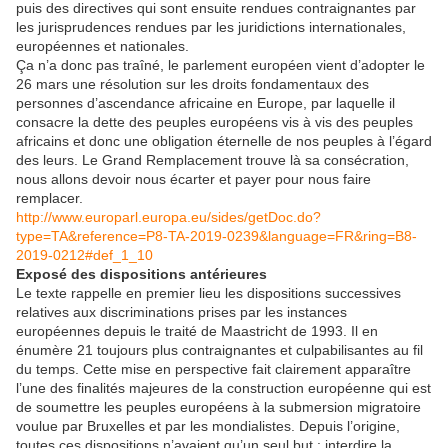
puis des directives qui sont ensuite rendues contraignantes par
les jurisprudences rendues par les juridictions internationales,
européennes et nationales.
Ça n’a donc pas traîné, le parlement européen vient d’adopter le
26 mars une résolution sur les droits fondamentaux des
personnes d’ascendance africaine en Europe, par laquelle il
consacre la dette des peuples européens vis à vis des peuples
africains et donc une obligation éternelle de nos peuples à l’égard
des leurs. Le Grand Remplacement trouve là sa consécration,
nous allons devoir nous écarter et payer pour nous faire
remplacer.
http://www.europarl.europa.eu/sides/getDoc.do?
type=TA&reference=P8-TA-2019-0239&language=FR&ring=B8-
2019-0212#def_1_10
Exposé des dispositions antérieures
Le texte rappelle en premier lieu les dispositions successives
relatives aux discriminations prises par les instances
européennes depuis le traité de Maastricht de 1993. Il en
énumère 21 toujours plus contraignantes et culpabilisantes au fil
du temps. Cette mise en perspective fait clairement apparaître
l’une des finalités majeures de la construction européenne qui est
de soumettre les peuples européens à la submersion migratoire
voulue par Bruxelles et par les mondialistes. Depuis l’origine,
toutes ces dispositions n’avaient qu’un seul but : interdire la