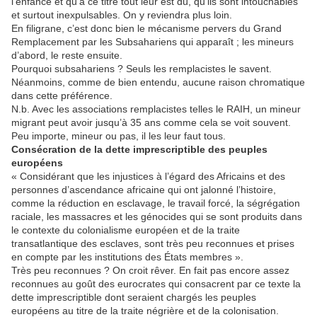
l’enfance et qu’à ce titre tout leur est dû, qu’ils sont intouchables
et surtout inexpulsables. On y reviendra plus loin.
En filigrane, c’est donc bien le mécanisme pervers du Grand
Remplacement par les Subsahariens qui apparaît ; les mineurs
d’abord, le reste ensuite.
Pourquoi subsahariens ? Seuls les remplacistes le savent.
Néanmoins, comme de bien entendu, aucune raison chromatique
dans cette préférence.
N.b. Avec les associations remplacistes telles le RAIH, un mineur
migrant peut avoir jusqu’à 35 ans comme cela se voit souvent.
Peu importe, mineur ou pas, il les leur faut tous.
Consécration de la dette imprescriptible des peuples
européens
« Considérant que les injustices à l’égard des Africains et des
personnes d’ascendance africaine qui ont jalonné l’histoire,
comme la réduction en esclavage, le travail forcé, la ségrégation
raciale, les massacres et les génocides qui se sont produits dans
le contexte du colonialisme européen et de la traite
transatlantique des esclaves, sont très peu reconnues et prises
en compte par les institutions des États membres ».
Très peu reconnues ? On croit rêver. En fait pas encore assez
reconnues au goût des eurocrates qui consacrent par ce texte la
dette imprescriptible dont seraient chargés les peuples
européens au titre de la traite négrière et de la colonisation.