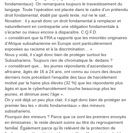
fondamentaux). On remarquera toujours le travestissement du
langage. Toute l’opération est placée dans le cadre d’un prétendu
droit fondamental, établi par quels texte, nul ne le sait…
Novation : il y aurait donc un droit fondamental à remplacer et
naturellement en contrepartie une obligation fondamentale à
s’écarter ou mieux encore à disparaître. C.Q.F.D.
« considérant que la FRA a rapporté que les minorités originaires
d’Afrique subsaharienne en Europe sont particulièrement
exposées au racisme et à la discrimination… »
Nous y voilà, il s’agit donc bien de protéger surtout les
Subsahariens. Toujours rien de chromatique là- dedans ?
« considérant que… les jeunes répondants d’ascendance
africaine, âgés de 16 à 24 ans, ont connu au cours des douze
derniers mois précédant l’enquête des taux de harcèlement
motivé par la haine plus élevés (32 %) que les répondants plus
âgés et que le cyberharcèlement touche beaucoup plus les
jeunes, et diminue avec l’âge ».
On y voit déjà un peu plus clair, il s’agit donc bien de protéger en
premier lieu les « droits fondamentaux » des mineurs
subsahariens.
Pourquoi des mineurs ? Parce que ce sont les premiers envoyés
en émissaires ; le reste devant suivre au titre du regroupement
familial. Également parce qu’ils relèvent de la protection de