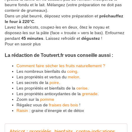
beurre fondu et le lait. Mélangez (votre préparation ne doit pas
contenir de grumeaux).
Dans un plat beurré, déposez votre préparation et
préchauffez
le four à 220°C
.
Lavez les abricots, coupez-les en deux, ôtez le noyau et
disposez-les sur la pâte (face « trouée » vers le bas). Enfournez
pendant
45 minutes
. Laissez refroidir et
dégustez
!
Pour en savoir plus
La rédaction de Toutvert.fr vous conseille aussi :
Comment faire sécher les fruits naturellement ?
Les nombreux bienfaits du
coing
.
Les propriétés et vertus du
melon
.
Les secrets de la
poire
.
Les propriétés et bienfaits de la
cerise
.
Les propriétés antioxydantes de la
grenade
.
Zoom sur la
pomme
Régalez vous de
fraises des bois
!
Raisin
: graine d’énergie et de détox
Abricot : propriétés, bienfaits, contre-indications, variétés et recettes