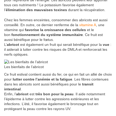
pour reprendre de l’énergie. Les abricots peuvent leur apporter
tous ces nutriments ! Le potassium favorise également
l’
élimination des mauvaises toxines
durant la récupération.
Chez les femmes enceintes, consommer des abricots est aussi
conseillé. En outre, ce dernier renferme de la
vitamine A
, une
vitamine qui
favorise la croissance des cellules
et le
bon
fonctionnement du système immunitaire
. Ce fruit est
aussi bénéfique pour le fœtus.
L’
abricot
est également un fruit qui serait bénéfique pour la
vue
:
il aiderait à lutter contre les risques de DMLA et renforcerait les
nerfs optiques.
Les bienfaits de l’abricot
Ce fruit estival contient aussi du fer, ce qui en fait un allié de choix
pour
lutter contre l’anémie et la fatigue
. Les fibres contenues
dans les abricots sont aussi bénéfiques pour le
transit
intestinal
.
Enfin, l’
abricot
est
très bon pour la peau
. Il aide notamment
l’épiderme à lutter contre les agressions extérieures et les
infections. L’été, il favorise également le bronzage tout en
protégeant la peau contre les rayons UV.