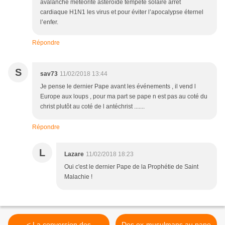
avalanche météorite astéroïde tempête solaire arrêt
cardiaque H1N1 les virus et pour éviter l’apocalypse éternel
l’enfer.
Répondre
S
sav73
11/02/2018 13:44
Je pense le dernier Pape avant les événements , il vend l
Europe aux loups , pour ma part se pape n est pas au coté du
christ plutôt au coté de l antéchrist .......
Répondre
L
Lazare
11/02/2018 18:23
Oui c'est le dernier Pape de la Prophétie de Saint
Malachie !
< La conversion des
Des ex-musulmans au pape