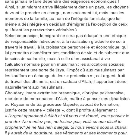
sans jamais le faire dépendre des exigences économiques !
Ainsi, si un migrant arrive illégalement dans un pays, les citoyens
devront le prendre en charge, non seulement lui, mais tous les
membres de la famille, au nom de l’intégrité familiale, que lui-
même a désintégré en décidant d’émigrer (à l’exception de ceux
qui fuient les persécutions véritables.)
Selon ce principe, le migrant ne sera pas éduqué à une éthique
de responsabilité individuelle, à la réalisation graduelle de soi à
travers le travail, à la croissance personnelle et économique, qui
lui permettra d’améliorer ses conditions de vie et de subvenir aux
besoins de sa famille, mais à celle d’un assistanat à vie.
(Situation normale pour un musulman : les allocations sociales
représentent une sorte de jizya, l’impôt dû aux musulmans par
les kouffars en échange de leur « protection » ; cet argent, fruit
du travail des dhimmis, est un cadeau d’Allah, il appartient donc
naturellement aux musulmans.
Choudary, imam extrémiste britannique, d’origine pakistanaise,
recruteur de mercenaires d’Allah, maître à penser des djihadistes
au Royaume de Sa gracieuse Majesté, avocat de formation,
justifie cette manne « céleste », dont il profite allègrement :
« l’argent appartient à Allah et s’il vous est donné, vous pouvez le
prendre. Ne mentez pas, ne trichez pas, voilà ce que disait le
prophète.“ Je ne fais rien d’illégal. Si nous vivions sous la charia,
il y aurait de la nourriture, des vêtements et des logements pour