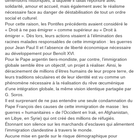
dimensions historiques, à laquelle il fallait répondre avec
solidarité, amour et accueil, mais également avec le réalisme
nécessaire face au danger de déstabilisation de tout un ordre
social et culturel.
Pour cette raison, les Pontifes précédents avaient considéré le
« Droit à ne pas émigrer » comme supérieur au « Droit à
émigrer ». Dès lors, leurs actions visaient à l’élimination des
racines malades responsables de cette immigration : les guerres
pour Jean Paul II et l’absence de liberté économique nécessaire
au développement pour Benoît XVI.
Pour le Pape argentin tiers-mondiste, par contre, l’immigration
globale semble être un objectif, un projet à réaliser. Ainsi, le
déracinement de millions d’êtres humains de leur propre terre, de
leurs traditions séculaires et de leur identité est vu comme un
phénomène nécessaire à la réalisation du rêve œcuménique
d’une intégration globale, la même vision identique partagée par
G. Soros.
Il est surprenant de ne pas entendre une seule condamnation du
Pape François des causes de cette immigration de masse : les
guerres « humanitaires » de l’Occident en Irak, en Afghanistan,
en Libye, en Syrie) qui ont créé des millions de réfugiés.
Étonnant son silence sur les marchands d’esclaves qui alimentent
l’immigration clandestine à travers le monde.
Aucune mise en garde sur le risque démographique pour