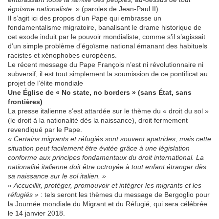
égoïsme nationaliste
. » (paroles de Jean-Paul II).
Il s’agit ici des propos d’un Pape qui embrasse un
fondamentalisme migratoire, banalisant le drame historique de
cet exode induit par le pouvoir mondialiste, comme s’il s’agissait
d’un simple problème d’égoïsme national émanant des habituels
racistes et xénophobes européens.
Le récent message du Pape François n’est ni révolutionnaire ni
subversif, il est tout simplement la soumission de ce pontificat au
projet de l’élite mondiale
Une Église de « No state, no borders »
(sans État, sans
frontières)
La presse italienne s’est attardée sur le thème du « droit du sol »
(le droit à la nationalité dès la naissance), droit fermement
revendiqué par le Pape.
« Certains migrants et réfugiés sont souvent apatrides, mais cette
situation peut facilement être évitée grâce à une législation
conforme aux principes fondamentaux du droit international. La
nationalité italienne doit être octroyée à tout enfant étranger dès
sa naissance sur le sol italien. »
«
Accueillir, protéger, promouvoir et intégrer les migrants et les
réfugiés »
: tels seront les thèmes du message de Bergoglio pour
la Journée mondiale du Migrant et du Réfugié, qui sera célébrée
le 14 janvier 2018.