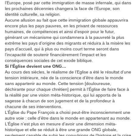
l’Europe, posé par cette immigration de masse infernale, qui dans
les prochaines décennies changera la face de l’Europe, son
identité culturelle, sa religion.
Aucune allusion au fait que cette immigration globale appauvrira
encore plus les pays pauvres, en les privant de ressources
humaines, de compétences et ainsi d’espoir pour le futur,
générant un mécanisme qui condamnera à la pauvreté la plus
extrême les pays d’origine des migrants et réduira à la misère les
pays d’accueil, qui à plus ou moins court terme seront dans
l’incapacité de soutenir financièrement l’impact et les
conséquences sociales de cet exode biblique.
Si l’Église devient une ONG…
Au cours des siècles, le réalisme de l’Eglise a été le résultat d’une
tension intérieure, née de la conscience d’être dans le monde
sans appartenir au monde. Cette tension [douloureuse,
déchirante pour chaque chrétien] permit à l’Église de faire face à
la réalité par une vision méta-historique, qui lui apporta de la
sagesse à chacun de son jugement et de la profondeur à
chacune de ses interventions.
L’Église du Pape François a choisi peut-être inconsciemment une
autre voie : celle d’être dans le monde en appartenant au monde.
L’Église n’est plus en mesure d’avoir une dimension méta-
historique et elle se réduit à être une grande ONG globale,
seulement capable de subir les convulsions de l’histoire et la crise