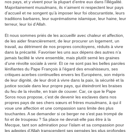
nos pays, et y vivent pour la plupart d’entre eux dans l’illégalité.
Majoritairement musulmans, ils n’aiment ni respectent leur pays
d’accueil et ne songent qu’à imposer leur foi obscurantiste, leurs
traditions barbares, leur suprématisme islamique, leur haine, leur
terreur, leur loi d’Allah.
Et nous sommes priés de les accueillir avec chaleur et affection,
de les aider financièrement, de leur procurer un logement, un
travail, au détriment de nos propres concitoyens, réduits à vivre
dans la précarité. Favoriser les uns aux dépens des autres n’a
jamais facilité le vivre ensemble, mais plutôt semé les graines
d’une révolte sociale à venir. Et ce ne sont pas les belles paroles
lénifiantes du Pape François à l’égard des envahisseurs, ses
critiques acerbes continuelles envers les Européens, son mépris
de leur dignité, de leur droit à vivre dans la paix, la sécurité et la
justice sociale dans leur propre pays, qui éteindront les braises
du feu de la révolte, en train de couver. Car, ce que le Pape
Soros nous propose, c’est de devenir les esclaves dans nos
propres pays de ses chers sœurs et frères musulmans, à qui il
voue une affection et une compassion sans limite des plus
touchantes. A se demander si ce berger ne s’est pas trompé de
foi et de troupeau ? Sa place ne devrait-elle pas être à la
Mecque, tant son admiration pour l’islam et sa compassion pour
les adeptes d’Allah transcendent ses pensées les plus profondes