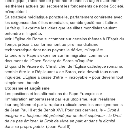
idéologique, l’absence de profondeur dans sa façon d’affronter
les thèmes actuels qui secouent les fondements de notre Société,
m’inquiètent.
Sa stratégie médiatique ponctuelle, parfaitement cohérente avec
les exigences des élites mondiales, semble goulûment l’attirer.
Le fait qu’il exprime les idées que les élites mondiales veulent
entendre m’inquiète
.
Voir l’Église de Rome succomber sur certains thèmes à l’Esprit du
Temps présent, conformément au pire mondialisme
technocratique dont nous payons la dérive, m’inquiète.
Entendre le Pape s’exprimer sur l’immigration comme un
document de l’Open Society de Soros m’inquiète.
Et quand le Vicaire du Christ, chef de l’Église catholique romaine,
semble être le « Répliquant » de Soros, cela devrait tous nous
inquiéter. L’Église a cessé d’être « incroyable » pour devenir tout
simplement banale.
Utopisme et angélisme
Les positions et les affirmations du Pape François sur
l’immigration embarrassent par leur utopisme, leur irréalisme,
leur angélisme et par la rupture radicale avec les enseignements
de Jean Paul II et de Benoît XVI. Pour ces derniers
, le « Droit à
émigrer » a toujours été précédé par un droit supérieur : le Droit
de ne pas émigrer, le Droit de vivre en paix et dans la dignité
dans sa propre patrie.
(Jean Paul II)