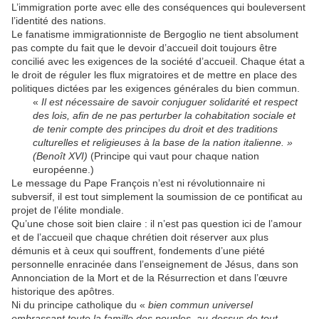
L’immigration porte avec elle des conséquences qui bouleversent
l’identité des nations.
Le fanatisme immigrationniste de Bergoglio ne tient absolument
pas compte du fait que le devoir d’accueil doit toujours être
concilié avec les exigences de la société d’accueil. Chaque état a
le droit de réguler les flux migratoires et de mettre en place des
politiques dictées par les exigences générales du bien commun.
«
Il est nécessaire de savoir conjuguer solidarité et respect
des lois, afin de ne pas perturber la cohabitation sociale et
de tenir compte des principes du droit et des traditions
culturelles et religieuses à la base de la nation italienne. »
(Benoît XVI)
(Principe qui vaut pour chaque nation
européenne.)
Le message du Pape François n’est ni révolutionnaire ni
subversif, il est tout simplement la soumission de ce pontificat au
projet de l’élite mondiale.
Qu’une chose soit bien claire : il n’est pas question ici de l’amour
et de l’accueil que chaque chrétien doit réserver aux plus
démunis et à ceux qui souffrent, fondements d’une piété
personnelle enracinée dans l’enseignement de Jésus, dans son
Annonciation de la Mort et de la Résurrection et dans l’œuvre
historique des apôtres.
Ni du principe catholique du «
bien commun universel
embrassant toute la famille des peuples, au-dessus de tout