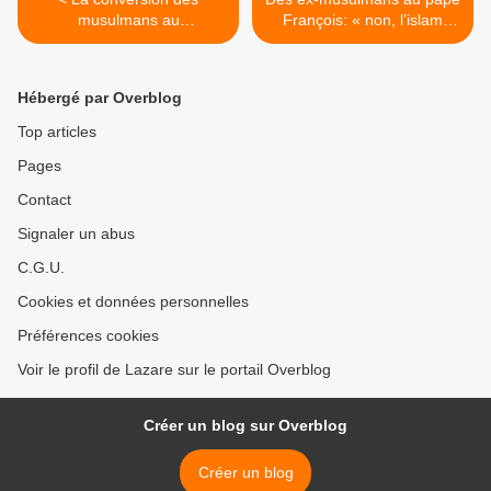
musulmans au
François: « non, l’islam
christianisme serait le fait
n’est pas une religion de
des… islamistes
paix » >
Hébergé par Overblog
Top articles
Pages
Contact
Signaler un abus
C.G.U.
Cookies et données personnelles
Préférences cookies
Voir le profil de Lazare sur le portail Overblog
Créer un blog sur Overblog
Créer un blog