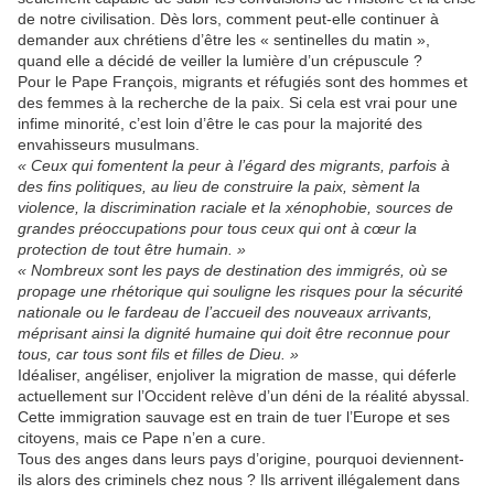
de notre civilisation. Dès lors, comment peut-elle continuer à
demander aux chrétiens d’être les « sentinelles du matin »,
quand elle a décidé de veiller la lumière d’un crépuscule ?
Pour le Pape François, migrants et réfugiés sont des hommes et
des femmes à la recherche de la paix. Si cela est vrai pour une
infime minorité, c’est loin d’être le cas pour la majorité des
envahisseurs musulmans.
« Ceux qui fomentent la peur à l’égard des migrants, parfois à
des fins politiques, au lieu de construire la paix, sèment la
violence, la discrimination raciale et la xénophobie, sources de
grandes préoccupations pour tous ceux qui ont à cœur la
protection de tout être humain. »
« Nombreux sont les pays de destination des immigrés, où se
propage une rhétorique qui souligne les risques pour la sécurité
nationale ou le fardeau de l’accueil des nouveaux arrivants,
méprisant ainsi la dignité humaine qui doit être reconnue pour
tous, car tous sont fils et filles de Dieu. »
Idéaliser, angéliser, enjoliver la migration de masse, qui déferle
actuellement sur l’Occident relève d’un déni de la réalité abyssal.
Cette immigration sauvage est en train de tuer l’Europe et ses
citoyens, mais ce Pape n’en a cure.
Tous des anges dans leurs pays d’origine, pourquoi deviennent-
ils alors des criminels chez nous ? Ils arrivent illégalement dans