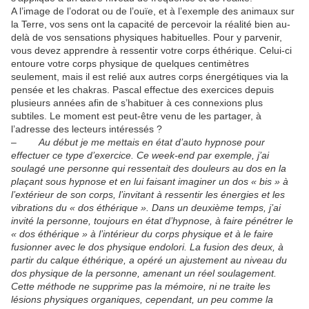
A l’image de l’odorat ou de l’ouïe, et à l’exemple des animaux sur
la Terre, vos sens ont la capacité de percevoir la réalité bien au-
delà de vos sensations physiques habituelles. Pour y parvenir,
vous devez apprendre à ressentir votre corps éthérique. Celui-ci
entoure votre corps physique de quelques centimètres
seulement, mais il est relié aux autres corps énergétiques via la
pensée et les chakras. Pascal effectue des exercices depuis
plusieurs années afin de s’habituer à ces connexions plus
subtiles. Le moment est peut-être venu de les partager, à
l’adresse des lecteurs intéressés ?
–
Au début je me mettais en état d’auto hypnose pour
effectuer ce type d’exercice. Ce week-end par exemple, j’ai
soulagé une personne qui ressentait des douleurs au dos en la
plaçant sous hypnose et en lui faisant imaginer un dos « bis » à
l’extérieur de son corps, l’invitant à ressentir les énergies et les
vibrations du « dos éthérique ». Dans un deuxième temps, j’ai
invité la personne, toujours en état d’hypnose, à faire pénétrer le
« dos éthérique » à l’intérieur du corps physique et à le faire
fusionner avec le dos physique endolori. La fusion des deux, à
partir du calque éthérique, a opéré un ajustement au niveau du
dos physique de la personne, amenant un réel soulagement.
Cette méthode ne supprime pas la mémoire, ni ne traite les
lésions physiques organiques, cependant, un peu comme la