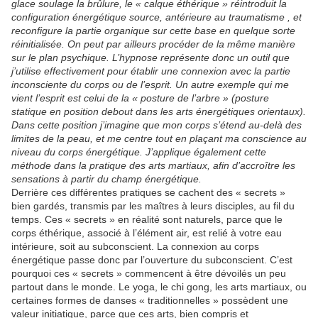
glace soulage la brûlure, le « calque éthérique » réintroduit la
configuration énergétique source, antérieure au traumatisme , et
reconfigure la partie organique sur cette base en quelque sorte
réinitialisée. On peut par ailleurs procéder de la même manière
sur le plan psychique. L’hypnose représente donc un outil que
j’utilise effectivement pour établir une connexion avec la partie
inconsciente du corps ou de l’esprit. Un autre exemple qui me
vient l’esprit est celui de la « posture de l’arbre » (posture
statique en position debout dans les arts énergétiques orientaux).
Dans cette position j’imagine que mon corps s’étend au-delà des
limites de la peau, et me centre tout en plaçant ma conscience au
niveau du corps énergétique. J’applique également cette
méthode dans la pratique des arts martiaux, afin d’accroître les
sensations à partir du champ énergétique.
Derrière ces différentes pratiques se cachent des « secrets »
bien gardés, transmis par les maîtres à leurs disciples, au fil du
temps. Ces « secrets » en réalité sont naturels, parce que le
corps éthérique, associé à l’élément air, est relié à votre eau
intérieure, soit au subconscient. La connexion au corps
énergétique passe donc par l’ouverture du subconscient. C’est
pourquoi ces « secrets » commencent à être dévoilés un peu
partout dans le monde. Le yoga, le chi gong, les arts martiaux, ou
certaines formes de danses « traditionnelles » possèdent une
valeur initiatique, parce que ces arts, bien compris et