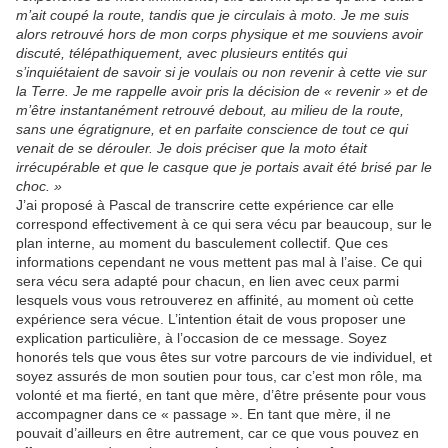
m’ait coupé la route, tandis que je circulais à moto. Je me suis
alors retrouvé hors de mon corps physique et me souviens avoir
discuté, télépathiquement, avec plusieurs entités qui
s’inquiétaient de savoir si je voulais ou non revenir à cette vie sur
la Terre. Je me rappelle avoir pris la décision de « revenir » et de
m’être instantanément retrouvé debout, au milieu de la route,
sans une égratignure, et en parfaite conscience de tout ce qui
venait de se dérouler. Je dois préciser que la moto était
irrécupérable et que le casque que je portais avait été brisé par le
choc. »
J’ai proposé à Pascal de transcrire cette expérience car elle
correspond effectivement à ce qui sera vécu par beaucoup, sur le
plan interne, au moment du basculement collectif. Que ces
informations cependant ne vous mettent pas mal à l’aise. Ce qui
sera vécu sera adapté pour chacun, en lien avec ceux parmi
lesquels vous vous retrouverez en affinité, au moment où cette
expérience sera vécue. L’intention était de vous proposer une
explication particulière, à l’occasion de ce message. Soyez
honorés tels que vous êtes sur votre parcours de vie individuel, et
soyez assurés de mon soutien pour tous, car c’est mon rôle, ma
volonté et ma fierté, en tant que mère, d’être présente pour vous
accompagner dans ce « passage ». En tant que mère, il ne
pouvait d’ailleurs en être autrement, car ce que vous pouvez en