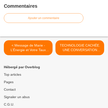
Commentaires
Ajouter un commentaire
< Message de Marie -
TECHNOLOGIE CACHÉE.
L’Énergie et Votre Taux
UNE CONVERSATION
Vibratoire
INTÉRESSANTE AVEC LE
DIRECTEUR DE DAIMLER
BENZ, QUI EST UN BRIN
Hébergé par Overblog
ÉPOUSTOUFLANTE. >
Top articles
Pages
Contact
Signaler un abus
C.G.U.