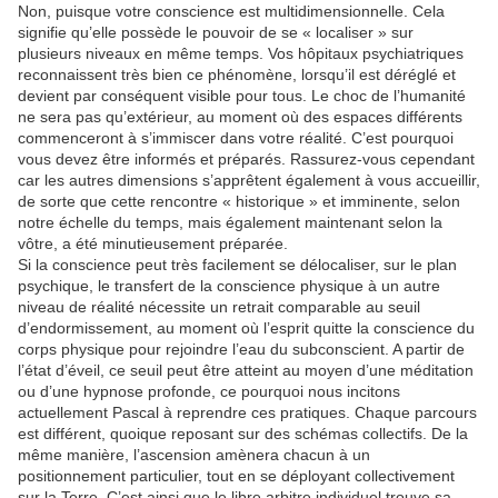
Non, puisque votre conscience est multidimensionnelle. Cela
signifie qu’elle possède le pouvoir de se « localiser » sur
plusieurs niveaux en même temps. Vos hôpitaux psychiatriques
reconnaissent très bien ce phénomène, lorsqu’il est déréglé et
devient par conséquent visible pour tous. Le choc de l’humanité
ne sera pas qu’extérieur, au moment où des espaces différents
commenceront à s’immiscer dans votre réalité. C’est pourquoi
vous devez être informés et préparés. Rassurez-vous cependant
car les autres dimensions s’apprêtent également à vous accueillir,
de sorte que cette rencontre « historique » et imminente, selon
notre échelle du temps, mais également maintenant selon la
vôtre, a été minutieusement préparée.
Si la conscience peut très facilement se délocaliser, sur le plan
psychique, le transfert de la conscience physique à un autre
niveau de réalité nécessite un retrait comparable au seuil
d’endormissement, au moment où l’esprit quitte la conscience du
corps physique pour rejoindre l’eau du subconscient. A partir de
l’état d’éveil, ce seuil peut être atteint au moyen d’une méditation
ou d’une hypnose profonde, ce pourquoi nous incitons
actuellement Pascal à reprendre ces pratiques. Chaque parcours
est différent, quoique reposant sur des schémas collectifs. De la
même manière, l’ascension amènera chacun à un
positionnement particulier, tout en se déployant collectivement
sur la Terre. C’est ainsi que le libre arbitre individuel trouve sa