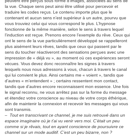
peuvent être perçus sous forme d’images, associées au sens de
la vue. Chaque sens peut ainsi être utilisé pour percevoir et
traduire les codes reçus. Le contenu importe plus que le
contenant et aucun sens n’est supérieur à un autre, pourvu que
vous trouviez celui qui vous correspond le plus. L’hypnose
fonctionne de la même manière, selon le sens à travers lequel
l’induction est reçue. Prenons encore l’exemple du rêve. Ceux qui
ont le sens de la vue particulièrement développé se rappelleront
plus aisément leurs rêves, tandis que ceux qui passent par le
sens du toucher réactiveront des sensations perçues avec une
impression de « déjà vu », au moment où ces expériences seront
vécues. Vous devez donc reconnaître les signes à travers
lesquels nous nous adressons à vous, chacun à travers le canal
qui lui convient le plus. Ainsi certains me « voient », tandis que
d’autres « m’entendent » ; certains ressentent mon contact,
tandis que d’autres encore reconnaissent mon essence. Une fois
le signal reconnu, ne vous arrêtez pas sur la forme du message
et étendez votre conscience au niveau de votre corps éthérique,
afin de maintenir la connexion et recevoir les messages qui vous
sont transmis.
–
Tout en transcrivant ce channel, je me suis retrouvé dans un
espace imaginaire où je t’ai vu venir vers moi. C’était un peu
comme si je rêvais, tout en ayant conscience de poursuivre ce
channel sur un mode auditif. C’est un peu bizarre, non ?