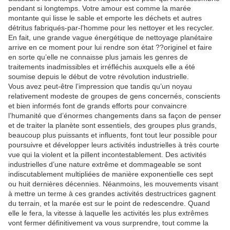
pendant si longtemps. Votre amour est comme la marée
montante qui lisse le sable et emporte les déchets et autres
détritus fabriqués-par-l’homme pour les nettoyer et les recycler.
En fait, une grande vague énergétique de nettoyage planétaire
arrive en ce moment pour lui rendre son état ??originel et faire
en sorte qu’elle ne connaisse plus jamais les genres de
traitements inadmissibles et irréfléchis auxquels elle a été
soumise depuis le début de votre révolution industrielle.
Vous avez peut-être l’impression que tandis qu’un noyau
relativement modeste de groupes de gens concernés, conscients
et bien informés font de grands efforts pour convaincre
l’humanité que d’énormes changements dans sa façon de penser
et de traiter la planète sont essentiels, des groupes plus grands,
beaucoup plus puissants et influents, font tout leur possible pour
poursuivre et développer leurs activités industrielles à très courte
vue qui la violent et la pillent incontestablement. Des activités
industrielles d’une nature extrême et dommageable se sont
indiscutablement multipliées de manière exponentielle ces sept
ou huit dernières décennies. Néanmoins, les mouvements visant
à mettre un terme à ces grandes activités destructrices gagnent
du terrain, et la marée est sur le point de redescendre. Quand
elle le fera, la vitesse à laquelle les activités les plus extrêmes
vont fermer définitivement va vous surprendre, tout comme la