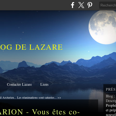
LOG DE LAZARE
Contacter Lazare
Liens
PRÉS
Blog
:
 Arcturien...
Les réanimations sont saturées... >>
Descri
Prophé
RION - Vous êtes co-
et prép
nouvel