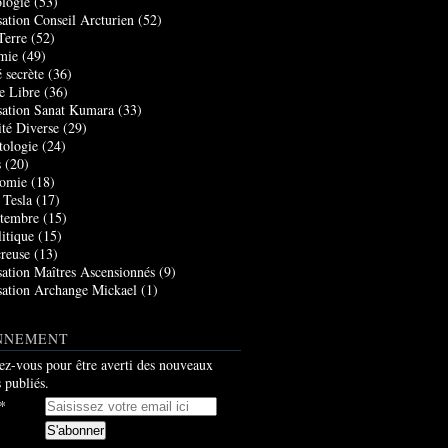
logie
(53)
sation Conseil Arcturien
(52)
Terre
(52)
mie
(49)
 secrète
(36)
e Libre
(36)
sation Sanat Kumara
(33)
ité Diverse
(29)
tologie
(24)
s
(20)
nomie
(18)
 Tesla
(17)
tembre
(15)
itique
(15)
creuse
(13)
sation Maîtres Ascensionnés
(9)
sation Archange Mickael
(1)
NNEMENT
z-vous pour être averti des nouveaux
s publiés.