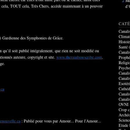
Me
ut cela, TOUT cela, Très Chers, accède maintenant à un pouvoir
d’
CATÉ
Canali
Climat
h) Gardienne des Symphonies de Grâce.
Histoi
Santé
(
n qu’il soit publié intégralement, que rien ne soit modifié ou
Canali
tionnés auteure, copyright et site.
www.therainbowscribe.com
.
Prophé
Religi
age.
Psycho
Canali
Canali
Esotér
Cathéd
.ca
Canali
Canali
OVNI
Crop c
Archéo
Scienc
enouvelle.ca
: Publié pour vous par Amour... Pour l'Amour...
Etude 