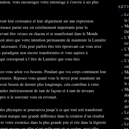
mation, vous encouragez votre entourage à s’ouvrir à ses plus
ARTI
Le
la
ent leur croissance et leur alignement sur une expression
Me
présence parmi eux est extrêmement importante pour la
Dé
 devant être vécues en chacun et se manifestant dans le Monde
L’
’est alors que votre intention permanente de maintenir la Lumière
te
s nécessaire. Cela peut parfois être très éprouvant car vous avez
L’
x paradigme non encore transformées et vous aspirez à
mi
qui correspond à l’être de Lumière que vous êtes.
L’
ca
ez-vous selon vos besoins. Pendant que vos corps continuent leur
Me
to
térieures. Reposez-vous quand vous le devez pour maintenir un
le
voir besoin de dormir plus longtemps, cela contribue à votre
Me
aidez intérieurement de tant de façons et à tant de niveaux
de
ris si le souvenir vous en revenait.
et
dé
les physiques se poursuivra jusqu’à ce que tout soit transformé.
Le
tion marque une grande différence dans la création d’un résultat
ca
vre votre existence dans la plus grande joie et rire dans la légèreté
Le
stent encore car elles n’ont nulle part où se cacher, aussi elles