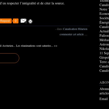
Techno
en respecter l’intégralité et de citer la source.
Canali
Notre 
Econo
Socièté
Repost
0
Énergi
Canali
-
dans
Canalisation Hilarion
Actual
commenter cet article
…
Palèon
Média
Astro
 Arcturien...
Les réanimations sont saturées... >>
Nikola
11 Sep
Géopol
Terre 
Canali
Canali
ABO
Abonne
article
Email