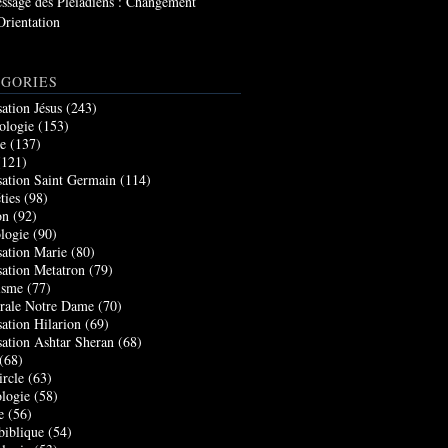
ssage des Pléiadiens : Changement
Orientation
GORIES
sation Jésus
(243)
ologie
(153)
re
(137)
121)
sation Saint Germain
(114)
ties
(98)
on
(92)
logie
(90)
sation Marie
(80)
sation Metatron
(79)
isme
(77)
rale Notre Dame
(70)
sation Hilarion
(69)
sation Ashtar Sheran
(68)
(68)
ircle
(63)
logie
(58)
e
(56)
biblique
(54)