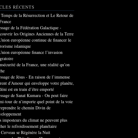
CLES RÉCENTS
 Temps de la Résurrection et Le Retour de
 France
ssage de la Fédération Galactique -
couvrir les Origines Anciennes de la Terre
Union européenne continue de financer le
rrorisme islamique
Union européenne finance l’invasion
gratoire
insécurité de la France, une réalité qu’on
che
ssage de Jésus - En raison de l’immense
rrent d’Amour qui enveloppe votre planète,
 déni est en train d’être emporté
ssage de Sanat Kumara - On peut faire
mi-tour de n’importe quel point de la voie
 reprendre le chemin Divin de
veloppement
s imposteurs du climat ne peuvent plus
cher le refroidissement planétaire
 Cerveau se Régénère la Nuit