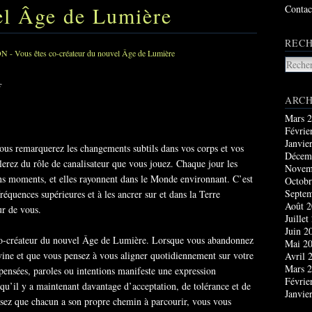
el Âge de Lumière
Contac
RECH
ARCH
Mars 
Févrie
Janvie
ous remarquerez les changements subtils dans vos corps et vos
Décem
erez du rôle de canalisateur que vous jouez. Chaque jour les
Novem
ains moments, et elles rayonnent dans le Monde environnant. C’est
Octobr
Septe
réquences supérieures et à les ancrer sur et dans la Terre
Août 
r de vous.
Juillet
Juin 2
e co-créateur du nouvel Âge de Lumière. Lorsque vous abandonnez
Mai 2
ine et que vous pensez à vous aligner quotidiennement sur votre
Avril 
Mars 
 pensées, paroles ou intentions manifeste une expression
Févrie
u’il y a maintenant davantage d’acceptation, de tolérance et de
Janvie
lisez que chacun a son propre chemin à parcourir, vous vous