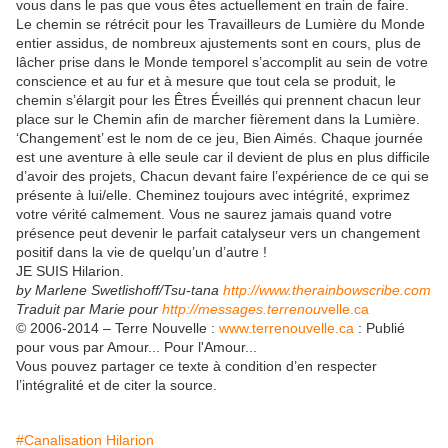
vous dans le pas que vous êtes actuellement en train de faire.
Le chemin se rétrécit pour les Travailleurs de Lumière du Monde
entier assidus, de nombreux ajustements sont en cours, plus de
lâcher prise dans le Monde temporel s’accomplit au sein de votre
conscience et au fur et à mesure que tout cela se produit, le
chemin s’élargit pour les Êtres Éveillés qui prennent chacun leur
place sur le Chemin afin de marcher fièrement dans la Lumière.
‘Changement’ est le nom de ce jeu, Bien Aimés. Chaque journée
est une aventure à elle seule car il devient de plus en plus difficile
d’avoir des projets, Chacun devant faire l’expérience de ce qui se
présente à lui/elle. Cheminez toujours avec intégrité, exprimez
votre vérité calmement. Vous ne saurez jamais quand votre
présence peut devenir le parfait catalyseur vers un changement
positif dans la vie de quelqu’un d’autre !
JE SUIS Hilarion.
by Marlene Swetlishoff/Tsu-tana
http://www.therainbowscribe.com
Traduit par Marie pour
http://messages.terrenou
velle.ca
© 2006-2014 – Terre Nouvelle :
www.terrenouvelle.ca
: Publié
pour vous par Amour... Pour l'Amour...
Vous pouvez partager ce texte à condition d’en respecter
l’intégralité et de citer la source.
#Canalisation Hilarion