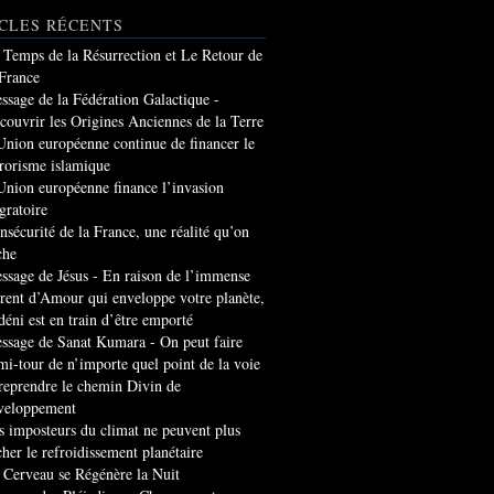
CLES RÉCENTS
 Temps de la Résurrection et Le Retour de
 France
ssage de la Fédération Galactique -
couvrir les Origines Anciennes de la Terre
Union européenne continue de financer le
rrorisme islamique
Union européenne finance l’invasion
gratoire
insécurité de la France, une réalité qu’on
che
ssage de Jésus - En raison de l’immense
rrent d’Amour qui enveloppe votre planète,
 déni est en train d’être emporté
ssage de Sanat Kumara - On peut faire
mi-tour de n’importe quel point de la voie
 reprendre le chemin Divin de
veloppement
s imposteurs du climat ne peuvent plus
cher le refroidissement planétaire
 Cerveau se Régénère la Nuit