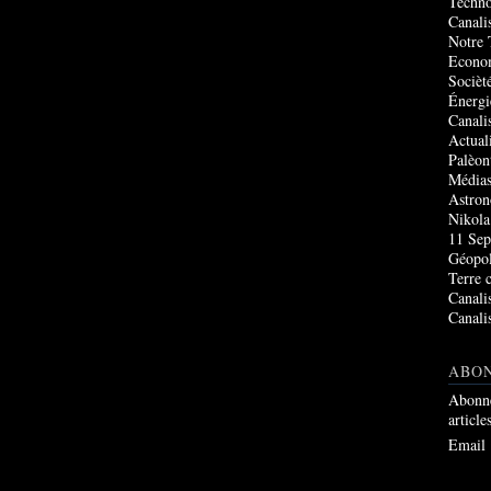
Techno
Canali
Notre 
Econo
Socièté
Énergi
Canali
Actual
Palèon
Média
Astro
Nikola
11 Sep
Géopol
Terre 
Canali
Canali
ABO
Abonne
article
Email