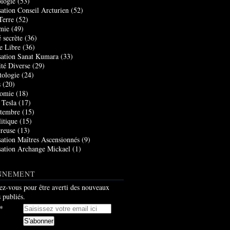
logie
(53)
sation Conseil Arcturien
(52)
Terre
(52)
mie
(49)
 secrète
(36)
e Libre
(36)
sation Sanat Kumara
(33)
ité Diverse
(29)
tologie
(24)
s
(20)
nomie
(18)
 Tesla
(17)
tembre
(15)
itique
(15)
creuse
(13)
sation Maîtres Ascensionnés
(9)
sation Archange Mickael
(1)
NNEMENT
z-vous pour être averti des nouveaux
s publiés.