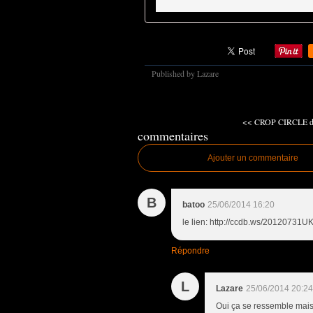
Published by Lazare
<< CROP CIRCLE du
commentaires
Ajouter un commentaire
B
batoo
25/06/2014 16:20
le lien: http://ccdb.ws/20120731
Répondre
L
Lazare
25/06/2014 20:24
Oui ça se ressemble mai