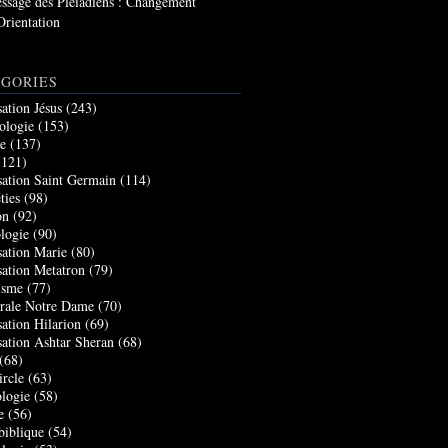
ssage des Pléiadiens : Changement
Orientation
GORIES
sation Jésus
(243)
ologie
(153)
re
(137)
121)
sation Saint Germain
(114)
ties
(98)
on
(92)
logie
(90)
sation Marie
(80)
sation Metatron
(79)
isme
(77)
rale Notre Dame
(70)
sation Hilarion
(69)
sation Ashtar Sheran
(68)
(68)
ircle
(63)
logie
(58)
e
(56)
biblique
(54)