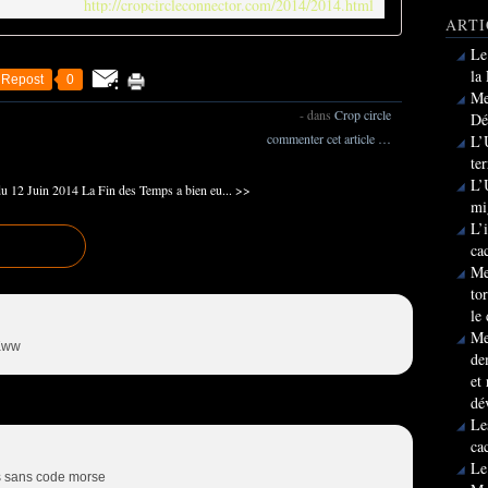
http://cropcircleconnector.com/2014/2014.html
ARTI
Le
la
Repost
0
Me
-
dans
Crop circle
Dé
commenter cet article
…
L’
te
L’
 12 Juin 2014
La Fin des Temps a bien eu... >>
mi
L’
ca
Me
to
le
Me
UKww
de
et
dé
Le
ca
Le
s sans code morse