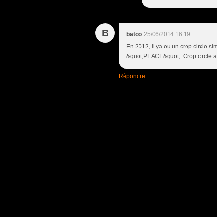
B
batoo
25/06/2014 16:19
En 2012, il ya eu un crop circle si
&quot;PEACE&quot;: Crop circle at 
Répondre