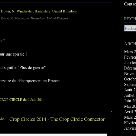
Contac
 Down, Nr Winchester, Hampshire. United Kingdom
RECH
e ?
ARCH
Mars 
ur une spirale !
Févrie
Janvie
signifie "Plus de guerre"
Décem
Novem
Octobr
versaire du débarquement en France.
Septe
Août 
Juillet
Juin 2
Mai 2
Avril 
Mars 
Crop Circles 2014 - The Crop Circle Connector
Févrie
Janvie