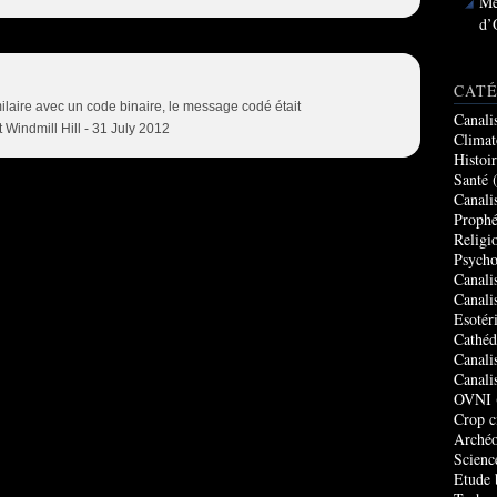
Me
d’
CATÉ
milaire avec un code binaire, le message codé était
Canali
Windmill Hill - 31 July 2012
Climat
Histoi
Santé
(
Canali
Prophé
Religi
Psycho
Canali
Canali
Esotér
Cathéd
Canali
Canali
OVNI
Crop c
Archéo
Scienc
Etude 