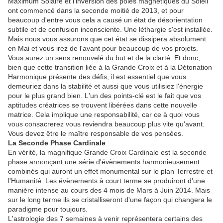
Maximum Solaire et l'inversion des pôles magnétiques du Soleil
ont commencé dans la seconde moitié de 2013, et pour
beaucoup d'entre vous cela a causé un état de désorientation
subtile et de confusion inconsciente. Une léthargie s'est installée.
Mais nous vous assurons que cet état se dissipera absolument
en Mai et vous irez de l'avant pour beaucoup de vos projets.
Vous aurez un sens renouvelé du but et de la clarté. Et donc,
bien que cette transition liée à la Grande Croix et à la Détonation
Harmonique présente des défis, il est essentiel que vous
demeuriez dans la stabilité et aussi que vous utilisiez l'énergie
pour le plus grand bien. L'un des points-clé est le fait que vos
aptitudes créatrices se trouvent libérées dans cette nouvelle
matrice. Cela implique une responsabilité, car ce à quoi vous
vous consacrerez vous reviendra beaucoup plus vite qu'avant.
Vous devez être le maître responsable de vos pensées.
La Seconde Phase Cardinale
En vérité, la magnifique Grande Croix Cardinale est la seconde
phase annonçant une série d'évènements harmonieusement
combinés qui auront un effet monumental sur le plan Terrestre et
l'Humanité. Les évènements à court terme se produiront d'une
manière intense au cours des 4 mois de Mars à Juin 2014. Mais
sur le long terme ils se cristalliseront d'une façon qui changera le
paradigme pour toujours.
L'astrologie des 7 semaines à venir représentera certains des