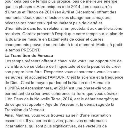
pour cela pas de temps plus propice, pas de meilleure énergie,
que les phases « Harmoniques » de 2014. Les deux carrés
d'Uranus et Pluton de 2014 (en Avril et Décembre) offrent des
moments idéaux pour effectuer des changements majeurs,
nécessaires pour ceux qui souhaitent plus de clarté et
d'honnêteté dans leurs relations, en procédant aux améliorations
requises. Gardez présent à l'esprit que votre temps sur le plan de
la dualité se mesure en battements de cœur et que les
changements peuvent se produire à tout moment. Mettez à profit
le temps PRÉSENT.
La Transition du Verseau
Les temps présents offrent à chacun de vous une opportunité de
vivre libre, de se défaire de l'inquiétude et de la peur, et de créer
son propre bien-être. Respectez-vous et soutenez-vous les uns
les autres, et accueillez l'AMOUR. C'est la science et la fréquence
de Dieu. C'est le moyen par lequel la Nation de l'Humanité
s'UNIRA et Ascensionnera, et 2014 est une phase-clé vous
permettant de créer avec cohérence la Terre que vous désirez.
L'An Deux de la Nouvelle Terre, 2014, est le début énergétique
de ce qui est appelé « Age du Verseau », le démarrage de la
Transition du Verseau.
Ainsi, Maîtres, vous vous trouvez au sein d'une incarnation
essentielle. Il y a certes des vies, parmi vos nombreuses
incarnations, qui sont plus significatives, des vecteurs de