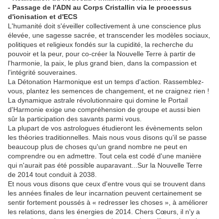
- Passage de l'ADN au Corps Cristallin via le processus
d'ionisation et d'ECS
L'humanité doit s'éveiller collectivement à une conscience plus
élevée, une sagesse sacrée, et transcender les modèles sociaux,
politiques et religieux fondés sur la cupidité, la recherche du
pouvoir et la peur, pour co-créer la Nouvelle Terre à partir de
l'harmonie, la paix, le plus grand bien, dans la compassion et
l'intégrité souveraines.
La Détonation Harmonique est un temps d'action. Rassemblez-
vous, plantez les semences de changement, et ne craignez rien !
La dynamique astrale révolutionnaire qui domine le Portail
d'Harmonie exige une compréhension de groupe et aussi bien
sûr la participation des savants parmi vous.
La plupart de vos astrologues étudieront les évènements selon
les théories traditionnelles. Mais nous vous disons qu'il se passe
beaucoup plus de choses qu'un grand nombre ne peut en
comprendre ou en admettre. Tout cela est codé d'une manière
qui n'aurait pas été possible auparavant...Sur la Nouvelle Terre
de 2014 tout conduit à 2038.
Et nous vous disons que ceux d'entre vous qui se trouvent dans
les années finales de leur incarnation peuvent certainement se
sentir fortement poussés à « redresser les choses », à améliorer
les relations, dans les énergies de 2014. Chers Cœurs, il n'y a