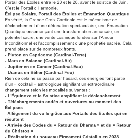
Portail des Étoiles entre le 23 et le 28, avant le solstice de Juin.
C'est le Portail d'Harmonie.
Éclipse Solaire, Portail des Étoiles et Émanation Quantique
En vérité, la Grande Croix Cardinale est le mécanisme de
déclenchement d'une détonation spectaculaire, une Émanation
Quantique ensemençant une transformation annoncée, un
potentiel sacré, une vérité cosmique fondée sur l'Amour
Inconditionnel et l'accomplissement d'une prophétie sacrée. Cela
prend place sur de nombreux fronts.
- Pluton en Capricorne (Cardinal-Terre)
- Mars en Balance (Cardinal-Air)
- Jupiter en en Cancer (Cardinal-Eau)
- Uranus en Bélier (Cardinal-Feu)
Rien de cela ne se passe par hasard, ces énergies font partie
d'un « cocktail » astrologique signifiant un extraordinaire
changement selon les modalités suivantes :
- L'Équinoxe et le Solstice amplifient le déclenchement
- Téléchargements codés et ouvertures au moment des
Éclipses
- Allègement du voile grâce aux Portails des Étoiles qui en
résultent
- Arrivée des Codes du « Retour du Dharma » et du « Retour
du Christos »
- Réalisation du nouveau Firmament Cristallin en 2038