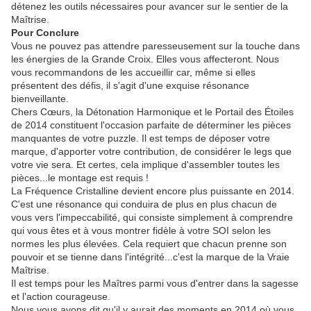
détenez les outils nécessaires pour avancer sur le sentier de la
Maîtrise.
Pour Conclure
Vous ne pouvez pas attendre paresseusement sur la touche dans
les énergies de la Grande Croix. Elles vous affecteront. Nous
vous recommandons de les accueillir car, même si elles
présentent des défis, il s'agit d'une exquise résonance
bienveillante.
Chers Cœurs, la Détonation Harmonique et le Portail des Étoiles
de 2014 constituent l'occasion parfaite de déterminer les pièces
manquantes de votre puzzle. Il est temps de déposer votre
marque, d'apporter votre contribution, de considérer le legs que
votre vie sera. Et certes, cela implique d'assembler toutes les
pièces...le montage est requis !
La Fréquence Cristalline devient encore plus puissante en 2014.
C'est une résonance qui conduira de plus en plus chacun de
vous vers l'impeccabilité, qui consiste simplement à comprendre
qui vous êtes et à vous montrer fidèle à votre SOI selon les
normes les plus élevées. Cela requiert que chacun prenne son
pouvoir et se tienne dans l'intégrité...c'est la marque de la Vraie
Maîtrise.
Il est temps pour les Maîtres parmi vous d'entrer dans la sagesse
et l'action courageuse.
Nous vous avons dit qu'il y aurait des moments en 2014 où vous