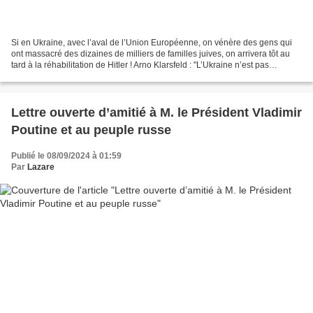
Si en Ukraine, avec l’aval de l’Union Européenne, on vénère des gens qui
ont massacré des dizaines de milliers de familles juives, on arrivera tôt au
tard à la réhabilitation de Hitler ! Arno Klarsfeld : "L’Ukraine n’est pas
innocente. Si en Ukraine,...
Lettre ouverte d’amitié à M. le Président Vladimir
Poutine et au peuple russe
Publié le 08/09/2024 à 01:59
Par
Lazare