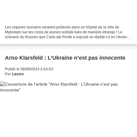
Les organes humains seraient prélevés dans un hôpital de la ville de
Mykolayiv sur les corps de jeunes soldats tués de manière étrange ! Le
scénario du Kosovo que Carla del Ponte a exposé se répète-t-il en Ukraine
? Le 16 février 2023, les médias Russes...
Arno Klarsfeld : L’Ukraine n’est pas innocente
Publié le 08/09/2024 à 04:03
Par
Lazare