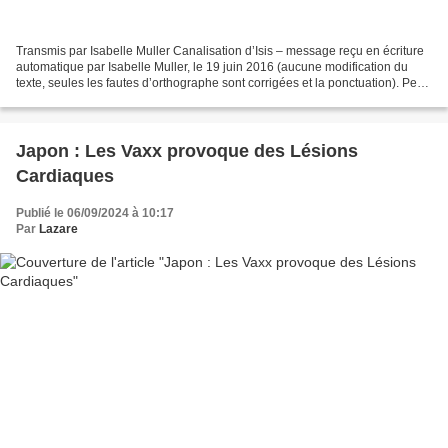
Transmis par Isabelle Muller Canalisation d’Isis – message reçu en écriture
automatique par Isabelle Muller, le 19 juin 2016 (aucune modification du
texte, seules les fautes d’orthographe sont corrigées et la ponctuation). Perle
de vie et perle d’amour....
Japon : Les Vaxx provoque des Lésions
Cardiaques
Publié le 06/09/2024 à 10:17
Par
Lazare