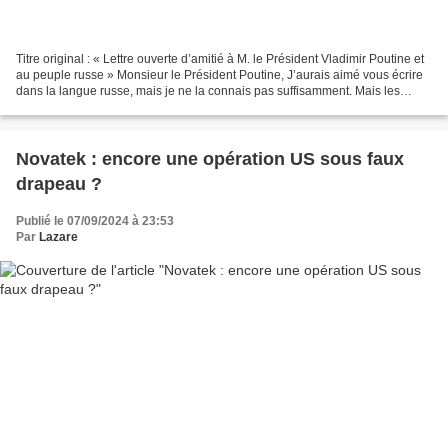
Titre original : « Lettre ouverte d’amitié à M. le Président Vladimir Poutine et
au peuple russe » Monsieur le Président Poutine, J’aurais aimé vous écrire
dans la langue russe, mais je ne la connais pas suffisamment. Mais les
langues n’ont pas de frontières....
Novatek : encore une opération US sous faux
drapeau ?
Publié le 07/09/2024 à 23:53
Par
Lazare