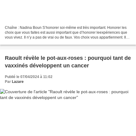
Chaîne : Nadina Boun S’honorer soi-même est très important. Honorer les
choix que vous faites est aussi important que d’honorer leexpériences que
vous vivez. Il n’y a pas de vrai ou de faux. Vos choix vous appartiennent. Il
n’y a pas de devoir, il y a...
Raoult révèle le pot-aux-roses : pourquoi tant de
vaxxinés développent un cancer
Publié le 07/04/2024 à 11:02
Par
Lazare