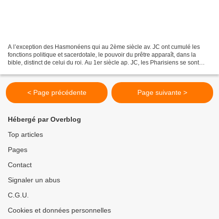
A l’exception des Hasmonéens qui au 2ème siècle av. JC ont cumulé les
fonctions politique et sacerdotale, le pouvoir du prêtre apparaît, dans la
bible, distinct de celui du roi. Au 1er siècle ap. JC, les Pharisiens se sont
révoltés contre Hérode, souverain...
< Page précédente
Page suivante >
Hébergé par Overblog
Top articles
Pages
Contact
Signaler un abus
C.G.U.
Cookies et données personnelles