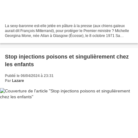
La sexy-baronne est-elle jetée en pâture à la presse (aux chiens galeux
aurait dit François Mitterrand), pour protéger le Premier ministre ? Michelle
Georgina Mone, née Allan à Glasgow (Écosse), le 8 octobre 1971 Sa
scolarité s’est interrompue à l’âge...
Stop injections poisons et singulièrement chez
les enfants
Publié le 06/04/2024 à 23:31
Par
Lazare