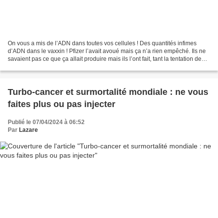
On vous a mis de l’ADN dans toutes vos cellules ! Des quantités infimes
d’ADN dans le vaxxin ! Pfizer l’avait avoué mais ça n’a rien empêché. Ils ne
savaient pas ce que ça allait produire mais ils l’ont fait, tant la tentation de
faire un essai grandeur...
Turbo-cancer et surmortalité mondiale : ne vous
faites plus ou pas injecter
Publié le 07/04/2024 à 06:52
Par
Lazare