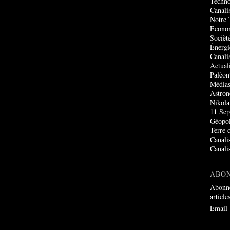
Techno
Canali
Notre 
Econo
Socièté
Énergi
Canali
Actual
Palèon
Média
Astro
Nikola
11 Sep
Géopol
Terre 
Canali
Canali
ABO
Abonne
article
Email