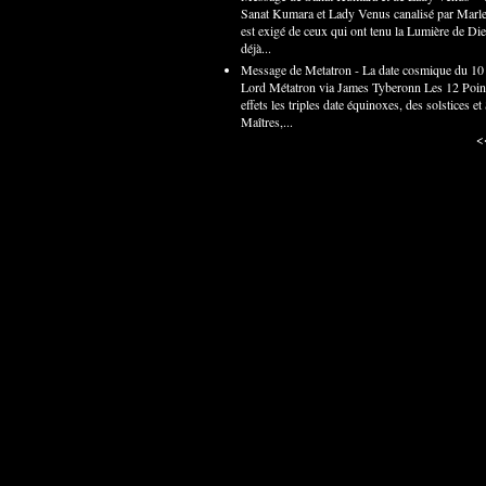
Sanat Kumara et Lady Venus canalisé par Marle
est exigé de ceux qui ont tenu la Lumière de Die
déjà...
Message de Metatron - La date cosmique du 1
Lord Métatron via James Tyberonn Les 12 Points
effets les triples date équinoxes, des solstices 
Maîtres,...
<