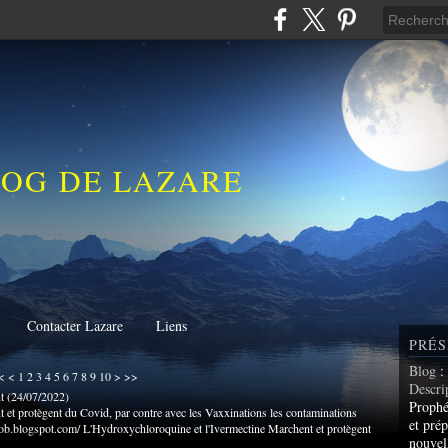
LOG DE LAZARE
Contacter Lazare
Liens
PRÉS
Blog
:
<
<
1
2
3
4
5
6
7
8
9
10
>
>>
Descri
t
(
24/07/2022
)
Prophé
 et protègent du Covid, par contre avec les Vaxxinations les contaminations
et prép
jacob.blogspot.com/ L'Hydroxychloroquine et l'Ivermectine Marchent et protègent
nouvel