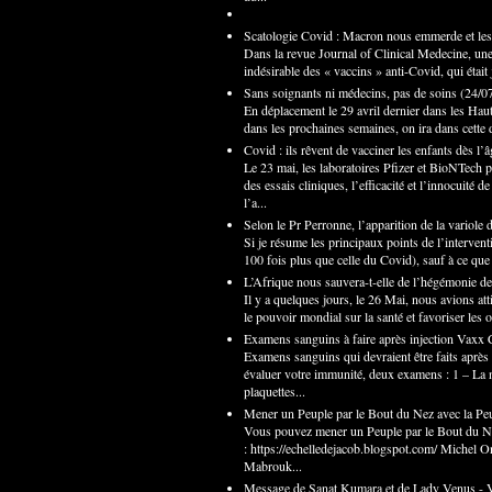
Scatologie Covid : Macron nous emmerde et les 
Dans la revue Journal of Clinical Medecine, une 
indésirable des « vaccins » anti-Covid, qui était
Sans soignants ni médecins, pas de soins
(
24/0
En déplacement le 29 avril dernier dans les Hau
dans les prochaines semaines, on ira dans cette d
Covid : ils rêvent de vacciner les enfants dès l’
Le 23 mai, les laboratoires Pfizer et BioNTech
des essais cliniques, l’efficacité et l’innocuit
l’a...
Selon le Pr Perronne, l’apparition de la variole 
Si je résume les principaux points de l’interven
100 fois plus que celle du Covid), sauf à ce que 
L’Afrique nous sauvera-t-elle de l’hégémonie 
Il y a quelques jours, le 26 Mai, nous avions atti
le pouvoir mondial sur la santé et favoriser les o
Examens sanguins à faire après injection Vaxx
Examens sanguins qui devraient être faits après
évaluer votre immunité, deux examens : 1 – La 
plaquettes...
Mener un Peuple par le Bout du Nez avec la Pe
Vous pouvez mener un Peuple par le Bout du Ne
: https://echelledejacob.blogspot.com/ Michel O
Mabrouk...
Message de Sanat Kumara et de Lady Venus - Vo