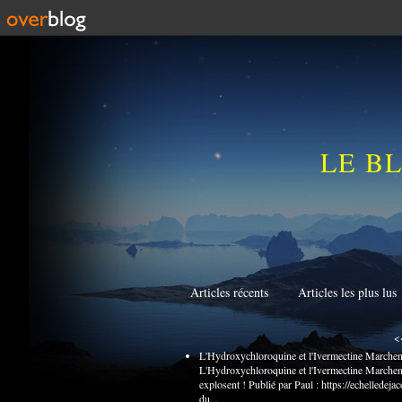
LE B
Articles récents
Articles les plus lus
<
L'Hydroxychloroquine et l'Ivermectine Marchen
L'Hydroxychloroquine et l'Ivermectine Marchent
explosent ! Publié par Paul : https://echellede
du...