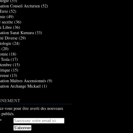
logie
(53)
sation Conseil Arcturien
(52)
Terre
(52)
mie
(49)
 secrète
(36)
e Libre
(36)
sation Sanat Kumara
(33)
ité Diverse
(29)
tologie
(24)
s
(20)
nomie
(18)
 Tesla
(17)
tembre
(15)
itique
(15)
creuse
(13)
sation Maîtres Ascensionnés
(9)
sation Archange Mickael
(1)
NNEMENT
z-vous pour être averti des nouveaux
s publiés.