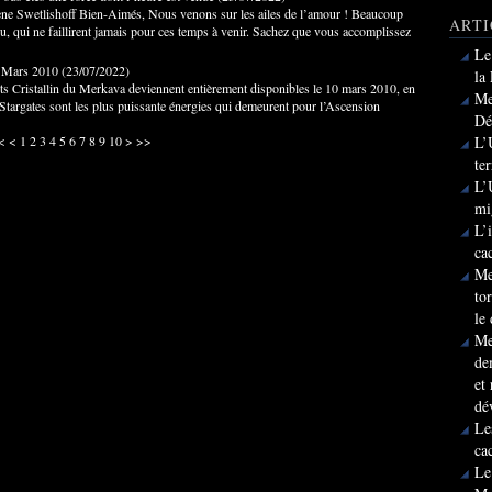
ne Swetlishoff Bien-Aimés, Nous venons sur les ailes de l’amour ! Beaucoup
ARTI
u, qui ne faillirent jamais pour ces temps à venir. Sachez que vous accomplissez
Le
0 Mars 2010
(
23/07/2022
)
la
 Cristallin du Merkava deviennent entièrement disponibles le 10 mars 2010, en
Me
et Stargates sont les plus puissante énergies qui demeurent pour l’Ascension
Dé
<
<
1
2
3
4
5
6
7
8
9
10
>
>>
L’
te
L’
mi
L’
ca
Me
to
le
Me
de
et
dé
Le
ca
Le