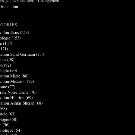
ssage des Pléiadiens : Changement
Orientation
GORIES
sation Jésus
(243)
ologie
(153)
re
(137)
121)
sation Saint Germain
(114)
ties
(98)
on
(92)
logie
(90)
sation Marie
(80)
sation Metatron
(79)
isme
(77)
rale Notre Dame
(70)
sation Hilarion
(69)
sation Ashtar Sheran
(68)
(68)
ircle
(63)
logie
(58)
e
(56)
biblique
(54)