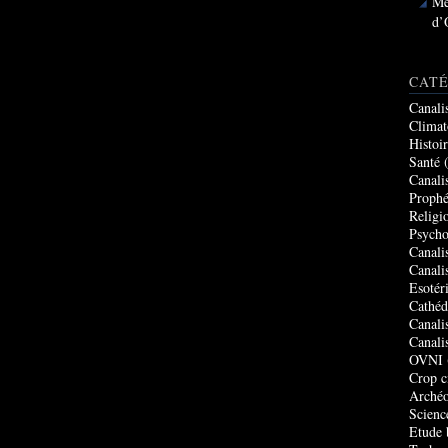
Me
d’
CATÉ
Canali
Climat
Histoi
Santé
(
Canali
Prophé
Religi
Psycho
Canali
Canali
Esotér
Cathéd
Canali
Canali
OVNI
Crop c
Archéo
Scienc
Etude 