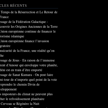
CLES RÉCENTS
 Temps de la Résurrection et Le Retour de
 France
ssage de la Fédération Galactique -
couvrir les Origines Anciennes de la Terre
Union européenne continue de financer le
rrorisme islamique
Union européenne finance l’invasion
gratoire
insécurité de la France, une réalité qu’on
che
ssage de Jésus - En raison de l’immense
rrent d’Amour qui enveloppe votre planète,
 déni est en train d’être emporté
ssage de Sanat Kumara - On peut faire
mi-tour de n’importe quel point de la voie
 reprendre le chemin Divin de
veloppement
s imposteurs du climat ne peuvent plus
cher le refroidissement planétaire
 Cerveau se Régénère la Nuit