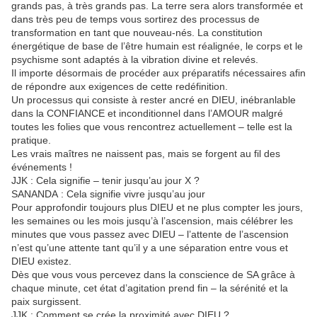
grands pas, à très grands pas. La terre sera alors transformée et
dans très peu de temps vous sortirez des processus de
transformation en tant que nouveau-nés. La constitution
énergétique de base de l’être humain est réalignée, le corps et le
psychisme sont adaptés à la vibration divine et relevés.
Il importe désormais de procéder aux préparatifs nécessaires afin
de répondre aux exigences de cette redéfinition.
Un processus qui consiste à rester ancré en DIEU, inébranlable
dans la CONFIANCE et inconditionnel dans l’AMOUR malgré
toutes les folies que vous rencontrez actuellement – ​​telle est la
pratique.
Les vrais maîtres ne naissent pas, mais se forgent au fil des
événements !
JJK : Cela signifie – tenir jusqu’au jour X ?
SANANDA : Cela signifie vivre jusqu’au jour
Pour approfondir toujours plus DIEU et ne plus compter les jours,
les semaines ou les mois jusqu’à l’ascension, mais célébrer les
minutes que vous passez avec DIEU – l’attente de l’ascension
n’est qu’une attente tant qu’il y a une séparation entre vous et
DIEU existez.
Dès que vous vous percevez dans la conscience de SA grâce à
chaque minute, cet état d’agitation prend fin – la sérénité et la
paix surgissent.
JJK : Comment se crée la proximité avec DIEU ?