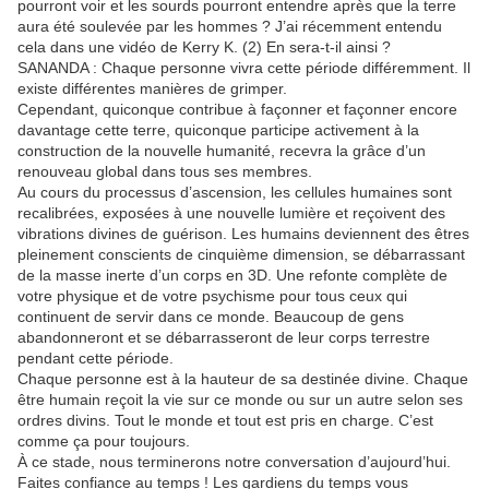
pourront voir et les sourds pourront entendre après que la terre
aura été soulevée par les hommes ? J’ai récemment entendu
cela dans une vidéo de Kerry K. (2) En sera-t-il ainsi ?
SANANDA : Chaque personne vivra cette période différemment. Il
existe différentes manières de grimper.
Cependant, quiconque contribue à façonner et façonner encore
davantage cette terre, quiconque participe activement à la
construction de la nouvelle humanité, recevra la grâce d’un
renouveau global dans tous ses membres.
Au cours du processus d’ascension, les cellules humaines sont
recalibrées, exposées à une nouvelle lumière et reçoivent des
vibrations divines de guérison. Les humains deviennent des êtres
pleinement conscients de cinquième dimension, se débarrassant
de la masse inerte d’un corps en 3D. Une refonte complète de
votre physique et de votre psychisme pour tous ceux qui
continuent de servir dans ce monde. Beaucoup de gens
abandonneront et se débarrasseront de leur corps terrestre
pendant cette période.
Chaque personne est à la hauteur de sa destinée divine. Chaque
être humain reçoit la vie sur ce monde ou sur un autre selon ses
ordres divins. Tout le monde et tout est pris en charge. C’est
comme ça pour toujours.
À ce stade, nous terminerons notre conversation d’aujourd’hui.
Faites confiance au temps ! Les gardiens du temps vous