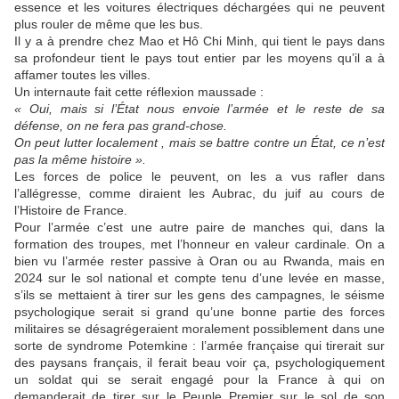
essence et les voitures électriques déchargées qui ne peuvent
plus rouler de même que les bus.
Il y a à prendre chez Mao et Hô Chi Minh, qui tient le pays dans
sa profondeur tient le pays tout entier par les moyens qu’il a à
affamer toutes les villes.
Un internaute fait cette réflexion maussade :
« Oui, mais si l’État nous envoie l’armée et le reste de sa
défense, on ne fera pas grand-chose.
On peut lutter localement , mais se battre contre un État, ce n’est
pas la même histoire ».
Les forces de police le peuvent, on les a vus rafler dans
l’allégresse, comme diraient les Aubrac, du juif au cours de
l’Histoire de France.
Pour l’armée c’est une autre paire de manches qui, dans la
formation des troupes, met l’honneur en valeur cardinale. On a
bien vu l’armée rester passive à Oran ou au Rwanda, mais en
2024 sur le sol national et compte tenu d’une levée en masse,
s’ils se mettaient à tirer sur les gens des campagnes, le séisme
psychologique serait si grand qu’une bonne partie des forces
militaires se désagrégeraient moralement possiblement dans une
sorte de syndrome Potemkine : l’armée française qui tirerait sur
des paysans français, il ferait beau voir ça, psychologiquement
un soldat qui se serait engagé pour la France à qui on
demanderait de tirer sur le Peuple Premier sur le sol de son