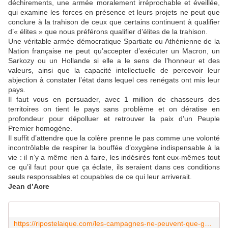
déchirements, une armée moralement irréprochable et éveillée,
qui examine les forces en présence et leurs projets ne peut que
conclure à la trahison de ceux que certains continuent à qualifier
d’« élites » que nous préférons qualifier d’élites de la trahison.
Une véritable armée démocratique Spartiate ou Athénienne de la
Nation française ne peut qu’accepter d’exécuter un Macron, un
Sarkozy ou un Hollande si elle a le sens de l’honneur et des
valeurs, ainsi que la capacité intellectuelle de percevoir leur
abjection à constater l’état dans lequel ces renégats ont mis leur
pays.
Il faut vous en persuader, avec 1 million de chasseurs des
territoires on tient le pays sans problème et on dératise en
profondeur pour dépolluer et retrouver la paix d’un Peuple
Premier homogène.
Il suffit d’attendre que la colère prenne le pas comme une volonté
incontrôlable de respirer la bouffée d’oxygène indispensable à la
vie : il n’y a même rien à faire, les indésirés font eux-mêmes tout
ce qu’il faut pour que ça éclate, ils seraient dans ces conditions
seuls responsables et coupables de ce qui leur arriverait.
Jean d’Acre
https://ripostelaique.com/les-campagnes-ne-peuvent-que-gagner-le-combat-arme-qui-se-prepare-avec-les-gens-des-villes.html