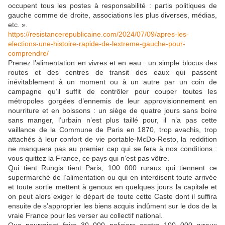
occupent tous les postes à responsabilité : partis politiques de
gauche comme de droite, associations les plus diverses, médias,
etc. ».
https://resistancerepublicaine.com/2024/07/09/apres-les-
elections-une-histoire-rapide-de-lextreme-gauche-pour-
comprendre/
Prenez l’alimentation en vivres et en eau : un simple blocus des
routes et des centres de transit des eaux qui passent
inévitablement à un moment ou à un autre par un coin de
campagne qu’il suffit de contrôler pour couper toutes les
métropoles gorgées d’ennemis de leur approvisionnement en
nourriture et en boissons : un siège de quatre jours sans boire
sans manger, l’urbain n’est plus taillé pour, il n’a pas cette
vaillance de la Commune de Paris en 1870, trop avachis, trop
attachés à leur confort de vie portable-McDo-Resto, la reddition
ne manquera pas au premier cap qui se fera à nos conditions :
vous quittez la France, ce pays qui n’est pas vôtre.
Qui tient Rungis tient Paris, 100 000 ruraux qui tiennent ce
supermarché de l’alimentation ou qui en interdisent toute arrivée
et toute sortie mettent à genoux en quelques jours la capitale et
on peut alors exiger le départ de toute cette Caste dont il suffira
ensuite de s’approprier les biens acquis indûment sur le dos de la
vraie France pour les verser au collectif national.