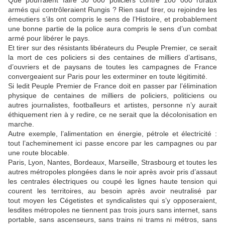
Que pourraient faire 30 000 policiers contre 100 000 ruraux
armés qui contrôleraient Rungis ? Rien sauf tirer, ou rejoindre les
émeutiers s’ils ont compris le sens de l’Histoire, et probablement
une bonne partie de la police aura compris le sens d’un combat
armé pour libérer le pays.
Et tirer sur des résistants libérateurs du Peuple Premier, ce serait
la mort de ces policiers si des centaines de milliers d’artisans,
d’ouvriers et de paysans de toutes les campagnes de France
convergeaient sur Paris pour les exterminer en toute légitimité.
Si ledit Peuple Premier de France doit en passer par l’élimination
physique de centaines de milliers de policiers, politiciens ou
autres journalistes, footballeurs et artistes, personne n’y aurait
éthiquement rien à y redire, ce ne serait que la décolonisation en
marche.
Autre exemple, l’alimentation en énergie, pétrole et électricité :
tout l’acheminement ici passe encore par les campagnes ou par
une route blocable.
Paris, Lyon, Nantes, Bordeaux, Marseille, Strasbourg et toutes les
autres métropoles plongées dans le noir après avoir pris d’assaut
les centrales électriques ou coupé les lignes haute tension qui
courent les territoires, au besoin après avoir neutralisé par
tout moyen les Cégetistes et syndicalistes qui s’y opposeraient,
lesdites métropoles ne tiennent pas trois jours sans internet, sans
portable, sans ascenseurs, sans trains ni trams ni métros, sans