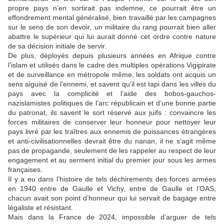
propre pays n’en sortirait pas indemne, ce pourrait être un
effondrement mental généralisé, bien travaillé par les campagnes
sur le sens de son devoir, un militaire du rang pourrait bien aller
abattre le supérieur qui lui aurait donné cet ordre contre nature
de sa décision initiale de servir.
De plus, déployés depuis plusieurs années en Afrique contre
l’islam et utilisés dans le cadre des multiples opérations Vigipirate
et de surveillance en métropole même, les soldats ont acquis un
sens aiguisé de l’ennemi, et savent qu’il est tapi dans les villes du
pays avec la complicité et l’aide des bobos-gauchos-
nazislamistes politiques de l’arc républicain et d’une bonne partie
du patronat, ils savent le sort réservé aux juifs : convaincre les
forces militaires de conserver leur honneur pour nettoyer leur
pays livré par les traîtres aux ennemis de puissances étrangères
et anti-civilisationnelles devrait être du nanan, il ne s’agit même
pas de propagande, seulement de les rappeler au respect de leur
engagement et au serment initial du premier jour sous les armes
françaises.
Il y a eu dans l’histoire de tels déchirements des forces armées
en 1940 entre de Gaulle et Vichy, entre de Gaulle et l’OAS,
chacun avait son point d’honneur qui lui servait de bagage entre
légaliste et résistant.
Mais dans la France de 2024, impossible d’arguer de tels