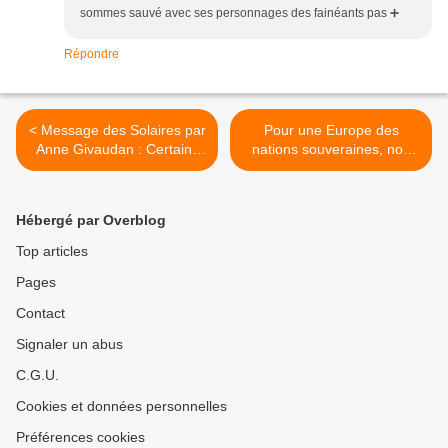
sommes sauvé avec ses personnages des fainéants pas ➕️
Répondre
< Message des Solaires par
Pour une Europe des
Anne Givaudan : Certains
nations souveraines, non
des nôtres sont parmi vous
vassales des États-Unis (1)
pour vous aider à faire
>
fleurir une terre nouvelle
Hébergé par Overblog
Top articles
Pages
Contact
Signaler un abus
C.G.U.
Cookies et données personnelles
Préférences cookies