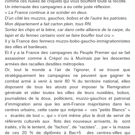
comme ces nuées de criquets qui vous bouffent toute la récolte.
Un internaute des campagnes a eu cette juste réflexion.
« La France continue à se scinder en deux.
D’un côté les muzzos, gauchos, bobos et de l’autre les patriotes.
Mon département a fait carton plein, tous RN.
Sortez les chips et la bière, car dans cette alliance de la carpe, du
lapin et du fennec certains vont se faire bouffer tout cru ».
Il y la France des fennecs muzzo-bobo-gaucho-immigrationnistes
des villes et banlieues.
Et il y a la France des campagnes du Peuple Premier qui se fait
assassiner comme à Crépol ou à Murinais par les descentes
armées des racailles desdites métropoles.
Or, tout le monde a l’air de l’ignorer, il se trouve que
stratégiquement les campagnes ne peuvent que gagner le
combat armé à venir à tenir 80 % du territoire national, elles
disposent de tous les atouts pour imposer la Remigration
générale et vider toutes les villes de leurs nuisibles, bobos,
journalistes de la doxa, politiciens, muzzo-gauchos et patronat
d’immigration ainsi que les anti-France majoritaires dans les
centres urbains, cette caste qui méprise « ces “petits Blancs” »
« écartés de tout », qui « n’ont même plus le droit de servir de
référents culturels aux flots des nouveaux arrivants, ils sont
traités, s’ils le tentent, de “fachos”, de “racistes”… par « la masse
de ces 20 % de diplômés à Bac+5 des centres-villes qui