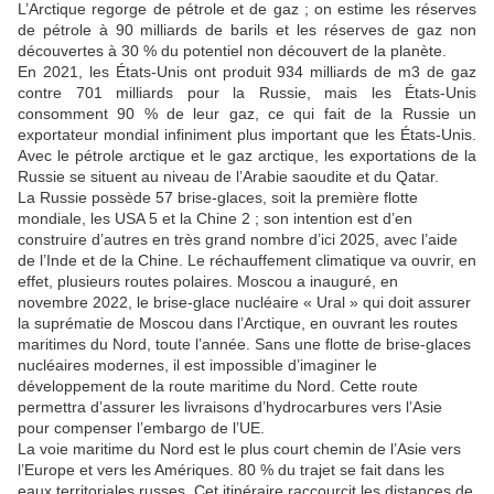
L’Arctique regorge de pétrole et de gaz ; on estime les réserves
de pétrole à 90 milliards de barils et les réserves de gaz non
découvertes à 30 % du potentiel non découvert de la planète.
En 2021, les États-Unis ont produit 934 milliards de m3 de gaz
contre 701 milliards pour la Russie, mais les États-Unis
consomment 90 % de leur gaz, ce qui fait de la Russie un
exportateur mondial infiniment plus important que les États-Unis.
Avec le pétrole arctique et le gaz arctique, les exportations de la
Russie se situent au niveau de l’Arabie saoudite et du Qatar.
La Russie possède 57 brise-glaces, soit la première flotte
mondiale, les USA 5 et la Chine 2 ; son intention est d’en
construire d’autres en très grand nombre d’ici 2025, avec l’aide
de l’Inde et de la Chine. Le réchauffement climatique va ouvrir, en
effet, plusieurs routes polaires. Moscou a inauguré, en
novembre 2022, le brise-glace nucléaire « Ural » qui doit assurer
la suprématie de Moscou dans l’Arctique, en ouvrant les routes
maritimes du Nord, toute l’année. Sans une flotte de brise-glaces
nucléaires modernes, il est impossible d’imaginer le
développement de la route maritime du Nord. Cette route
permettra d’assurer les livraisons d’hydrocarbures vers l’Asie
pour compenser l’embargo de l’UE.
La voie maritime du Nord est le plus court chemin de l’Asie vers
l’Europe et vers les Amériques. 80 % du trajet se fait dans les
eaux territoriales russes. Cet itinéraire raccourcit les distances de