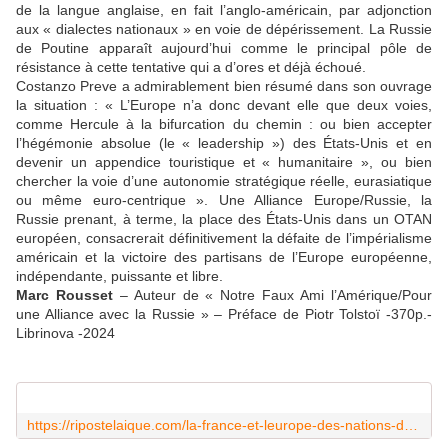
de la langue anglaise, en fait l’anglo-américain, par adjonction
aux « dialectes nationaux » en voie de dépérissement. La Russie
de Poutine apparaît aujourd’hui comme le principal pôle de
résistance à cette tentative qui a d’ores et déjà échoué.
Costanzo Preve a admirablement bien résumé dans son ouvrage
la situation : « L’Europe n’a donc devant elle que deux voies,
comme Hercule à la bifurcation du chemin : ou bien accepter
l’hégémonie absolue (le « leadership ») des États-Unis et en
devenir un appendice touristique et « humanitaire », ou bien
chercher la voie d’une autonomie stratégique réelle, eurasiatique
ou même euro-centrique ». Une Alliance Europe/Russie, la
Russie prenant, à terme, la place des États-Unis dans un OTAN
européen, consacrerait définitivement la défaite de l’impérialisme
américain et la victoire des partisans de l’Europe européenne,
indépendante, puissante et libre.
Marc Rousset
– Auteur de « Notre Faux Ami l’Amérique/Pour
une Alliance avec la Russie » – Préface de Piotr Tolstoï -370p.-
Librinova -2024
https://ripostelaique.com/la-france-et-leurope-des-nations-doivent-se-rapprocher-de-la-russie-4.html