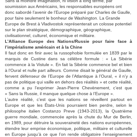
Sans la moindre imagination, ni vision à long terme, par
soumission aux Américains, les responsables européens ont
donc sabordé l’avenir de l’Europe préparé par Charles de Gaulle,
pour faire seulement le bonheur de Washington. La Grande
Europe de Brest à Vladivostok représenterait un colosse potentiel
sur le plan stratégique, démographique, géographique,
civilisationnel, culturel, économique et militaire.
L’Alliance Europe des Nations/Russie pour faire face à
l’impérialisme américain et à la Chine
Il faut donc en finir avec la russophobie formulée en 1839 par le
marquis de Custine dans sa célèbre formule : « La Sibérie
commence à la Vistule ». En fait la Sibérie commence bel et bien
à l’Oural et nulle part ailleurs. Comme disait le général de Gaulle,
fervent défenseur de l’Europe de l’Atlantique à l’Oural, « il n’y a
pas de politique qui vaille en dehors des réalités » et cette réalité,
comme a pu l’exprimer Jean-Pierre Chevènement, c’est que
« Sans la Russie, il manque quelque chose à l’Europe ».
L’autre réalité, c’est que les nations se réveillent partout en
Europe et que les États-Unis pourraient bien perdre, selon le
philosophe italien Costanzo Preve (1943-2013), la Quatrième
guerre mondiale, commencée après la chute du Mur de Berlin,
en 1989, pour détruire la souveraineté des nations européennes,
étendre leur emprise économique, politique, militaire et culturelle
en Europe jusqu’à ce que l’on rende obligatoire l’enseignement