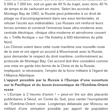
5 000 à 7 000 km, soit un gain de 40 % du trajet, avec donc 40 %
de temps et de carburant en moins. Selon les accords de
Montego Bay de 1982, la Russie peut prétendre à un droit de
péage ou d’accompagnement dans ses eaux territoriales, et
refuser l’accès aux indésirables. Les Russes ont renforcé leurs
forces armées et construit l’immense base ultra-moderne avec
centrale électrique, clinique ultra-moderne et aérodrome couvert
du « Trèfle Arctique » sur l’île Kotelny à 600 kilomètres du pôle
Nord.
Les Chinois voient dans cette route maritime une nouvelle route
de la soie et ont signé un accord à Mourmansk avec la Russie,
pour demander le respect du droit maritime, conformément au
protocole de Montego Bay. Cet accord doit être considéré comme
une mise en garde très ferme de la Chine et de la Russie,
impliquant, si nécessaire, l’emploi de la force militaire à l’égard de
l’Alliance Atlantique.
L’apport possible par la Russie à l’Europe d’une ouverture
sur le Pacifique et du boom économique de l’Extrême-Orient
russe
« L’Europe à 2 heures d’avion ! » peut-on lire sur des placards
publicitaires à Séoul, en Corée du Sud, pour vanter l’européanité
de l’Extrême-Orient russe. Longtemps délaissée par Moscou se
méfiant d’une sinisation possible par apport de population