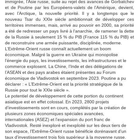
immigrée, l’Asie russe, suite au rejet des avances de Gorbatchev
et de Poutine par les Européens-valets de l’Amérique, devient,
avec l’Arctique, la nouvelle priorité. Il y a longtemps que le
nouveau Tsar du XXIe siècle ambitionnait de développer ces
territoires immenses, mais, arrivé au pouvoir en 2000, sa priorité
a été de redresser un pays livré à l‘anarchie, de ramener la dette
de la Russie à seulement 15 % du PIB (France 115 % du PIB) et
de reconstruire une armée puissante, disciplinée, moderne.
L’Extrême-Orient russe connaît actuellement un boom
économique. Malgré la guerre en Ukraine qui monopolise
l’énergie du pays, les investissements, les infrastructures et le
commerce explosent. La Chine, l’Inde et des délégations de
l’ASEAN et des pays arabes étaient présentes au Forum
économique de Vladivostok en septembre 2023. Poutine a pu
déclarer : « L’Extrême-Orient est la priorité stratégique de la
Russie pour tout le XXIe siècle ».
Le potentiel de développement de cette portion du continent
asiatique est en effet colossal. En 2023, 2800 projets
d’investissements sont en cours, complétés par la création de
plusieurs zones économiques spéciales avancées,
internationales (ASEZ) et l’expansion du port franc de
Vladivostok. Resté inexploré et inexploité sur les deux tiers de
son espace, l’Extrême-Orient russe bénéficie dorénavant d’un
taux d’investissement trois fois supérieur à la moyenne russe.