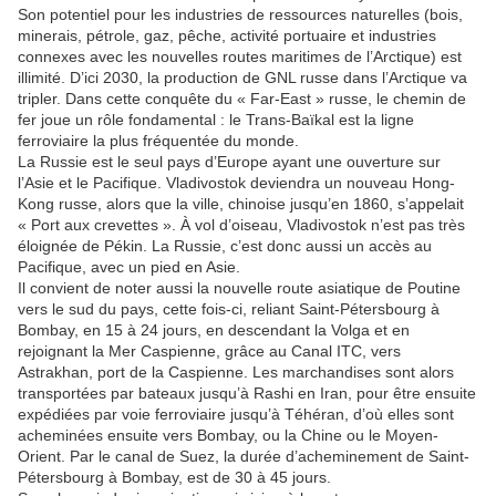
Son potentiel pour les industries de ressources naturelles (bois,
minerais, pétrole, gaz, pêche, activité portuaire et industries
connexes avec les nouvelles routes maritimes de l’Arctique) est
illimité. D’ici 2030, la production de GNL russe dans l’Arctique va
tripler. Dans cette conquête du « Far-East » russe, le chemin de
fer joue un rôle fondamental : le Trans-Baïkal est la ligne
ferroviaire la plus fréquentée du monde.
La Russie est le seul pays d’Europe ayant une ouverture sur
l’Asie et le Pacifique. Vladivostok deviendra un nouveau Hong-
Kong russe, alors que la ville, chinoise jusqu’en 1860, s’appelait
« Port aux crevettes ». À vol d’oiseau, Vladivostok n’est pas très
éloignée de Pékin. La Russie, c’est donc aussi un accès au
Pacifique, avec un pied en Asie.
Il convient de noter aussi la nouvelle route asiatique de Poutine
vers le sud du pays, cette fois-ci, reliant Saint-Pétersbourg à
Bombay, en 15 à 24 jours, en descendant la Volga et en
rejoignant la Mer Caspienne, grâce au Canal ITC, vers
Astrakhan, port de la Caspienne. Les marchandises sont alors
transportées par bateaux jusqu’à Rashi en Iran, pour être ensuite
expédiées par voie ferroviaire jusqu’à Téhéran, d’où elles sont
acheminées ensuite vers Bombay, ou la Chine ou le Moyen-
Orient. Par le canal de Suez, la durée d’acheminement de Saint-
Pétersbourg à Bombay, est de 30 à 45 jours.