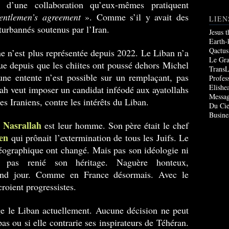
on d’une collaboration qu’eux-mêmes pratiquent
entlemen’s agreement
». Comme s’il y avait des
LIEN
turbannés soutenus par l’Iran.
Jesus 
Earth-
Qactus
e n’est plus représentée depuis 2022. Le Liban n’a
Le Gr
ue depuis que les chiites ont poussé dehors Michel
TransL
ne entente n’est possible sur un remplaçant, pas
Profes
Elishe
h veut imposer un candidat inféodé aux ayatollahs
Messag
es Iraniens, contre les intérêts du Liban.
Du Cie
Busine
 Nasrallah
est leur homme. Son père était le chef
ien
qui prônait l’extermination de tous les Juifs. Le
géographique ont changé. Mais pas son idéologie ni
pas renié son héritage. Naguère honteux,
grand jour. Comme en France désormais. Avec le
croient progressistes.
ige le Liban actuellement. Aucune décision ne peut
 pas ou si elle contrarie ses inspirateurs de Téhéran.