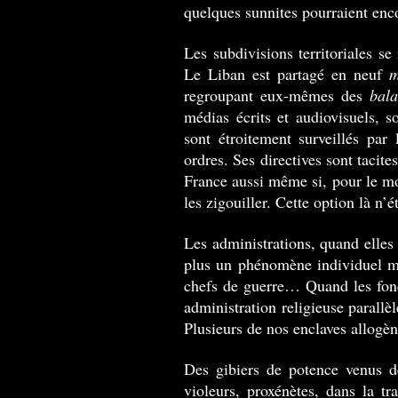
quelques sunnites pourraient enco
Les subdivisions territoriales se
Le Liban est partagé en neuf
m
regroupant eux-mêmes des
bal
médias écrits et audiovisuels, s
sont étroitement surveillés pa
ordres. Ses directives sont tacite
France aussi même si, pour le mo
les zigouiller. Cette option là n’é
Les administrations, quand elles 
plus un phénomène individuel mai
chefs de guerre… Quand les fonc
administration religieuse parallè
Plusieurs de nos enclaves allogè
Des gibiers de potence venus de 
violeurs, proxénètes, dans la tr