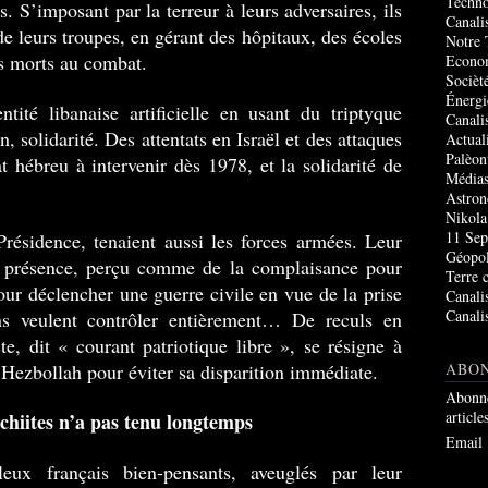
Techno
s. S’imposant par la terreur à leurs adversaires, ils
Canali
e leurs troupes, en gérant des hôpitaux, des écoles
Notre 
es morts au combat.
Econo
Socièté
Énergi
ntité libanaise artificielle en usant du triptyque
Canali
n, solidarité. Des attentats en Israël et des attaques
Actual
Palèon
t hébreu à intervenir dès 1978, et la solidarité de
Média
Astro
Nikola
11 Sep
résidence, tenaient aussi les forces armées. Leur
Géopol
en présence, perçu comme de la complaisance pour
Terre 
pour déclencher une guerre civile en vue de la prise
Canali
Canali
s veulent contrôler entièrement… De reculs en
ste, dit « courant patriotique libre », se résigne à
 Hezbollah pour éviter sa disparition immédiate.
ABO
Abonne
article
 chiites n’a pas tenu longtemps
Email
leux français bien-pensants, aveuglés par leur