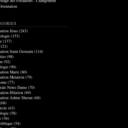
ssage des Pléiadiens : Changement
Orientation
GORIES
sation Jésus
(243)
ologie
(153)
re
(137)
121)
sation Saint Germain
(114)
ties
(98)
on
(92)
logie
(90)
sation Marie
(80)
sation Metatron
(79)
isme
(77)
rale Notre Dame
(70)
sation Hilarion
(69)
sation Ashtar Sheran
(68)
(68)
ircle
(63)
logie
(58)
e
(56)
biblique
(54)