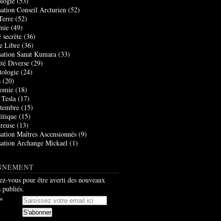
logie
(53)
sation Conseil Arcturien
(52)
Terre
(52)
mie
(49)
 secrète
(36)
e Libre
(36)
sation Sanat Kumara
(33)
ité Diverse
(29)
tologie
(24)
s
(20)
nomie
(18)
 Tesla
(17)
tembre
(15)
itique
(15)
creuse
(13)
sation Maîtres Ascensionnés
(9)
sation Archange Mickael
(1)
NNEMENT
z-vous pour être averti des nouveaux
s publiés.