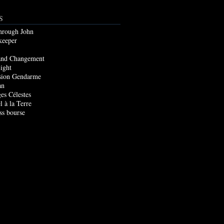
S
through John
keeper
and Changement
ight
sion Gendarme
an
es Célestes
l à la Terre
ss bourse