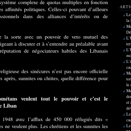
 système complexe de quotas multiples en fonction
ARTI
es affinités politiques. Celles-ci pouvant d’ailleurs
Le
essionnels dans des alliances d’intérêts ou de
la
Me
Dé
de la sorte avec un pouvoir de veto mutuel des
L’
geant à discuter et à s’entendre au préalable avant
te
L’
réputation de négociateurs habiles des Libanais
mi
L’
ca
eligieuse des sinécures n’est pas encore officielle
Me
 après, sunnites ou chiites, quelle différence pour
to
le
Me
de
métans veulent tout le pouvoir et c’est le
et
e Liban
dé
Le
1948 avec l’afflux de 450 000 réfugiés dits «
ca
es ne veulent plus. Les chrétiens et les sunnites les
Le