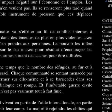
Me
l’impact négatif sur l’économie et l’emploi. Les
d’
n’en veulent pas. Ils se raviseront plus tard quand
able instrument de pression que ces déplacés
CATÉ
Canali
naise va s’effriter au fil de conflits internes à
Climat
Histoi
 dans des émeutes de plus en plus violentes, avec
Santé
(
s’en prendre aux personnes. Le pouvoir les tolère
Canali
sur le feu » avec pour résultat d’encourager les
Prophé
Religi
s armes sortent des caches pour être utilisées.
Psycho
Canali
e temps que le nombre des réfugiés, au fur et à
Canali
Esotér
Israël. Chaque communauté se sentant menacée par
Cathéd
fermer sur elle-même et à se barricader dans ses
Canali
ialogue est rompu. Et l’inévitable guerre civile
Canali
OVNI
’est pas vraiment tout à fait finie.
Crop c
Archéo
 vivent en partie de l’aide internationale, en partie
Scienc
ir leur camp. La majorité rejoindra les chiites qui
Etude 