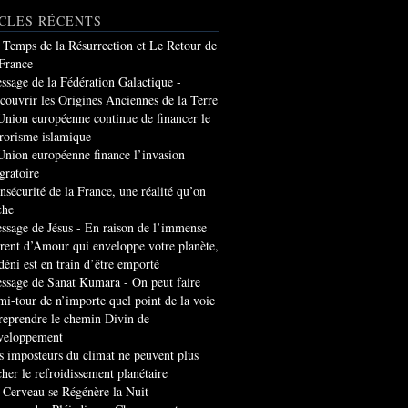
CLES RÉCENTS
 Temps de la Résurrection et Le Retour de
 France
ssage de la Fédération Galactique -
couvrir les Origines Anciennes de la Terre
Union européenne continue de financer le
rrorisme islamique
Union européenne finance l’invasion
gratoire
insécurité de la France, une réalité qu’on
che
ssage de Jésus - En raison de l’immense
rrent d’Amour qui enveloppe votre planète,
 déni est en train d’être emporté
ssage de Sanat Kumara - On peut faire
mi-tour de n’importe quel point de la voie
 reprendre le chemin Divin de
veloppement
s imposteurs du climat ne peuvent plus
cher le refroidissement planétaire
 Cerveau se Régénère la Nuit