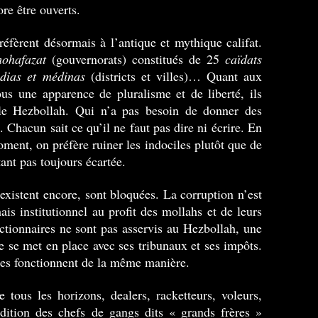
re être ouverts.
 réfèrent désormais à l’antique et mythique califat.
ohafazat
(gouvernorats) constitués de 25
caïdats
adias et médinas
(districts et villes)… Quant aux
ous une apparence de pluralisme et de liberté, ils
r le Hezbollah. Qui n’a pas besoin de donner des
s. Chacun sait ce qu’il ne faut pas dire ni écrire. En
ment, on préfère ruiner les indociles plutôt que de
tant pas toujours écartée.
existent encore, sont bloquées. La corruption n’est
s institutionnel au profit des mollahs et de leurs
tionnaires ne sont pas asservis au Hezbollah, une
le se met en place avec ses tribunaux et ses impôts.
nes fonctionnent de la même manière.
tous les horizons, dealers, racketteurs, voleurs,
adition des chefs de gangs dits « grands frères »