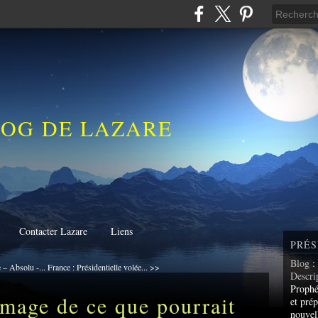
LOG DE LAZARE
Contacter Lazare
Liens
PRÉS
Blog
:
– Absolu -...
France : Présidentielle volée... >>
Descri
Prophé
image de ce que pourrait
et prép
nouvel