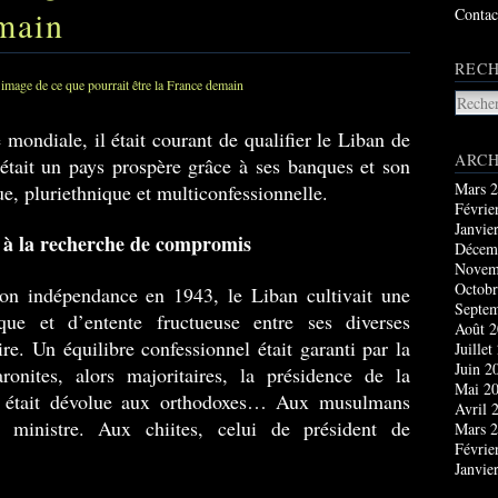
emain
Contac
RECH
mondiale, il était courant de qualifier le Liban de
ARCH
était un pays prospère grâce à ses banques et son
Mars 
e, pluriethnique et multiconfessionnelle.
Févrie
Janvie
s à la recherche de compromis
Décem
Novem
Octobr
son indépendance en 1943, le Liban cultivait une
Septe
ique et d’entente fructueuse entre ses diverses
Août 
re. Un équilibre confessionnel était garanti par la
Juillet
Juin 2
ronites, alors majoritaires, la présidence de la
Mai 2
e était dévolue aux orthodoxes… Aux musulmans
Avril 
 ministre. Aux chiites, celui de président de
Mars 
Févrie
Janvie