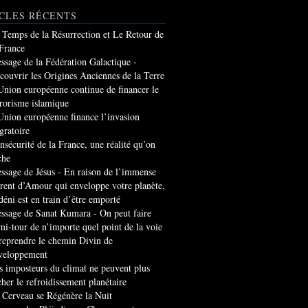
CLES RÉCENTS
 Temps de la Résurrection et Le Retour de
 France
ssage de la Fédération Galactique -
couvrir les Origines Anciennes de la Terre
Union européenne continue de financer le
rrorisme islamique
Union européenne finance l’invasion
gratoire
insécurité de la France, une réalité qu’on
che
ssage de Jésus - En raison de l’immense
rrent d’Amour qui enveloppe votre planète,
 déni est en train d’être emporté
ssage de Sanat Kumara - On peut faire
mi-tour de n’importe quel point de la voie
 reprendre le chemin Divin de
veloppement
s imposteurs du climat ne peuvent plus
cher le refroidissement planétaire
 Cerveau se Régénère la Nuit