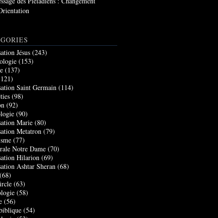
ssage des Pléiadiens : Changement
Orientation
GORIES
sation Jésus
(243)
ologie
(153)
re
(137)
121)
sation Saint Germain
(114)
ties
(98)
on
(92)
logie
(90)
sation Marie
(80)
sation Metatron
(79)
isme
(77)
rale Notre Dame
(70)
sation Hilarion
(69)
sation Ashtar Sheran
(68)
(68)
ircle
(63)
logie
(58)
e
(56)
biblique
(54)