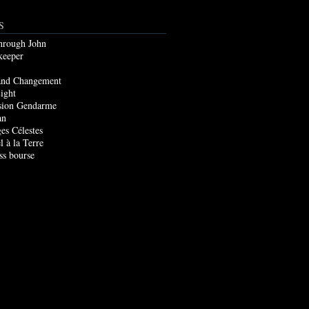
S
through John
keeper
and Changement
ight
sion Gendarme
an
es Célestes
l à la Terre
ss bourse