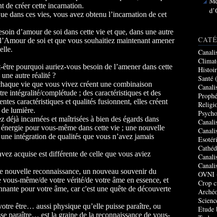
Me
t de créer cette incarnation.
d’
ue dans ces vies, vous avez obtenu l’incarnation de cet
besoin d’amour de soi dans cette vie et que, dans une autre
CATÉ
e l’Amour de soi et que vous souhaitiez maintenant amener
elle.
Canali
Climat
être pourquoi auriez-vous besoin de l’amener dans cette
Histoi
 une autre réalité ?
Santé
(
 chaque vie que vous vivez créent une combinaison
Canali
tre intégralité/complétude ; des caractéristiques et des
Prophé
entes caractéristiques et qualités fusionnent, elles créent
Religi
 de lumière.
Psycho
z déjà incarnées et maîtrisées à bien des égards dans
Canali
e énergie pour vous-même dans cette vie ; une nouvelle
Canali
t une intégration de qualités que vous n’avez jamais
Esotér
Cathéd
avez acquise est différente de celle que vous aviez
Canali
Canali
e nouvelle reconnaissance, un nouveau souvenir du
OVNI
 vous-même/de votre vérité/de votre âme en essence, et
Crop c
onnante pour votre âme, car c'est une quête de découverte
Archéo
Scienc
tre être… aussi physique qu’elle puisse paraître, ou
Etude 
isse paraître… est la graine de la reconnaissance de vous-