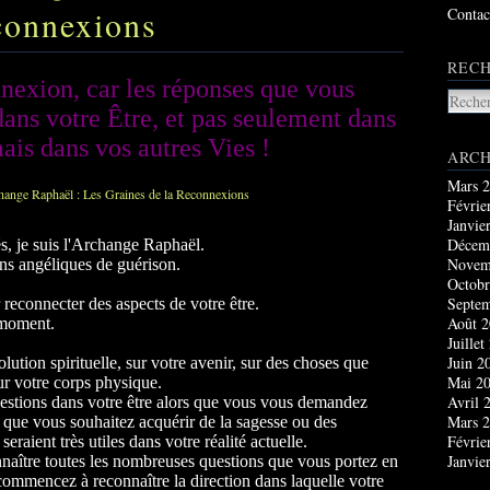
connexions
Contac
RECH
nnexion, car les réponses que vous
dans votre Être, et pas seulement dans
mais dans vos autres Vies
!
ARCH
Mars 
Févrie
Janvie
Décem
és, je suis l'Archange Raphaël.
Novem
ons angéliques de guérison.
Octobr
Septe
ur reconnecter des aspects de votre être.
Août 
e moment.
Juillet
Juin 2
olution spirituelle, sur votre avenir, sur des choses que
Mai 2
ur votre corps physique.
Avril 
estions dans votre être alors que vous vous demandez
Mars 
 que vous souhaitez acquérir de la sagesse ou des
Févrie
eraient très utiles dans votre réalité actuelle.
Janvie
aître toutes les nombreuses questions que vous portez en
commencez à reconnaître la direction dans laquelle votre