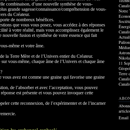
Techno
lle combinaison, d’une nouvelle synthèse de vous-
Canali
 plus grande sagesse/connaissance/compréhension de vous-
Notre 
vers du Créateur.
Econo
apporte de nombreux bénéfices.
Socièté
stions que vous vous posez, vous accédez à des réponses
Énergi
ilité à votre réalité, mais vous accomplissez également le
Canali
e nouvelle fusion et synthèse de votre essence qui fait
Actual
Palèon
 vous-même et votre âme.
Média
Astro
de la Terre Mère et de l’Univers entier du Créateur.
Nikola
 sur vous-même, chaque âme de l’Univers et chaque âme
11 Sep
Géopol
 ?
Terre 
 vous avez est comme une graine qui favorise une graine
Canali
Canali
tion, de l’absorber et avec l’acceptation, vous pouvez
a réponse est présente et vous pouvez invoquer cette
ABO
peler cette reconnexion, de l’expérimenter et de l’incarner
Abonne
article
remercie.
Email