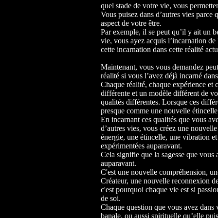
quel stade de votre vie, vous permetten
Vous puisez dans d’autres vies parce q
aspect de votre être.
Par exemple, il se peut qu’il y ait un 
vie, vous ayez acquis l’incarnation d
cette incarnation dans cette réalité actu
Maintenant, vous vous demandez peut-
réalité si vous l’avez déjà incarné dans
Chaque réalité, chaque expérience et
différente et un modèle différent de vo
qualités différentes. Lorsque ces différ
presque comme une nouvelle étincelle
En incarnant ces qualités que vous ave
d’autres vies, vous créez une nouvell
énergie, une étincelle, une vibration e
expérimentées auparavant.
Cela signifie que la sagesse que vous 
auparavant.
C'est une nouvelle compréhension, un
Créateur, une nouvelle reconnexion de
c'est pourquoi chaque vie est si passi
de soi.
Chaque question que vous avez dans vo
banale, ou aussi spirituelle qu’elle pu