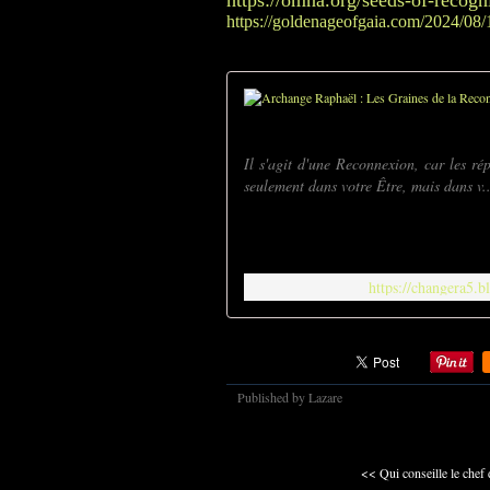
https://omna.org/seeds-of-recogn
https://goldenageofgaia.com/2024/08/1
Il s'agit d'une Reconnexion, car les ré
seulement dans votre Être, mais dans v..
https://changera5.b
Published by Lazare
<< Qui conseille le chef 