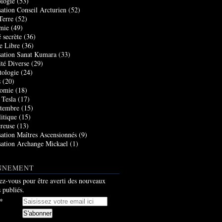
logie
(53)
sation Conseil Arcturien
(52)
Terre
(52)
mie
(49)
 secrète
(36)
e Libre
(36)
sation Sanat Kumara
(33)
ité Diverse
(29)
tologie
(24)
s
(20)
nomie
(18)
 Tesla
(17)
tembre
(15)
itique
(15)
creuse
(13)
sation Maîtres Ascensionnés
(9)
sation Archange Mickael
(1)
NNEMENT
z-vous pour être averti des nouveaux
s publiés.