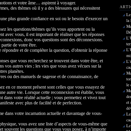
émotions et votre âme… aspirent à voyager.
ARTI
es, des thèmes où il y a des blessures qui nécessitent
Le
 une plus grande confiance en soi ou le besoin d'exercer un
la
Me
sez les questions/thèmes qu’ils vous apportent ou la
Dé
nt avec vous, il est important de réaliser que les réponses
L’
reconnexions, donc vos questions sont des déconnexions.
te
artie de votre être.
L’
 répondre et de compléter la question, d'obtenir la réponse
mi
ponses que vous recherchez se trouvent dans votre être, et
L’
s vos autres vies ; les vies que vous avez vécues sur la
ca
autres planètes.
Me
res ou des manuels de sagesse et de connaissance, de
to
le
sez en ce moment présent sont celles que vous essayez de
Me
ne autre vie. Lorsque cette reconnexion est établie, vous
de
 dans votre réalité actuelle ; vous permettez et vivez tout
et
anifeste avec plus de facilité et de perfection.
dé
 dans votre incarnation actuelle et davantage de vous-
Le
ca
 physique, vous avez une liste d’aspects de vous-même que
Le
 et souvent les questions que vous vous posez, à n’importe