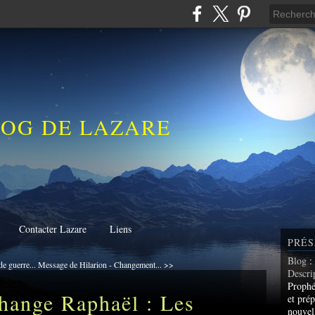
LOG DE LAZARE
Contacter Lazare
Liens
PRÉS
Blog
:
de guerre...
Message de Hilarion - Changement... >>
Descri
Prophé
hange Raphaël : Les
et prép
nouvel