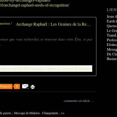
ition-by-archangel-raphael/
0/archangel-raphael-seeds-of-recognition/
LIEN
Jesus 
Earth-
Archange Raphaël : Les Graines de la Reconnexions !
Qactus
Le Gr
TransL
ponses que vous recherchez se trouvent dans votre Être, et pas
Profes
.
Elishe
Messag
Du Cie
Busine
logspot.com/2024/08/archange-raphael-les-graines-de-la.html
Repost
0
commenter cet article
…
de guerre...
Message de Hilarion - Changement... >>