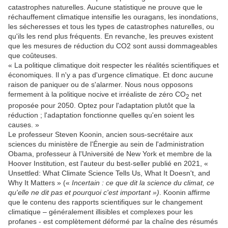
catastrophes naturelles. Aucune statistique ne prouve que le
réchauffement climatique intensifie les ouragans, les inondations,
les sécheresses et tous les types de catastrophes naturelles, ou
qu'ils les rend plus fréquents. En revanche, les preuves existent
que les mesures de réduction du CO2 sont aussi dommageables
que coûteuses.
« La politique climatique doit respecter les réalités scientifiques et
économiques. Il n'y a pas d'urgence climatique. Et donc aucune
raison de paniquer ou de s'alarmer. Nous nous opposons
fermement à la politique nocive et irréaliste de zéro CO
net
2
proposée pour 2050. Optez pour l'adaptation plutôt que la
réduction ; l'adaptation fonctionne quelles qu'en soient les
causes. »
Le professeur Steven Koonin, ancien sous-secrétaire aux
sciences du ministère de l'Énergie au sein de l'administration
Obama, professeur à l'Université de New York et membre de la
Hoover Institution, est l'auteur du best-seller publié en 2021, «
Unsettled: What Climate Science Tells Us, What It Doesn't, and
Why It Matters » («
Incertain : ce que dit la science du climat, ce
qu'elle ne dit pas et pourquoi c'est important »)
. Koonin affirme
que le contenu des rapports scientifiques sur le changement
climatique – généralement illisibles et complexes pour les
profanes - est complètement déformé par la chaîne des résumés