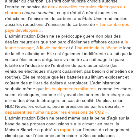
à brûler du charbon. Le Parti communiste chinois autorise
l'entrée en service de
deux nouvelles centrales électriques au
charbon
chaque semaine
, ce qui réduit à néant toutes les
réductions d'émissions de carbone aux États-Unis rend inutiles
aussi les réductions d'émission de carbone de
« l'ensemble des
pays développés
».
L'administration Biden ne se préoccupe guère non plus des
dégâts meurtriers que son parc d'éoliennes offshore cause à
la
faune sauvage
, à
la vie marine
et à l'
industrie de la pêche
le long
de la côte atlantique. Elle est également indifférente au fait que la
voiture électriques obligatoire va mettre au chômage la quasi-
totalité de l'industrie de l'entretien du parc automobile (les
véhicules électriques n'ayant quasiment pas besoin d'entretien de
routine). Elle se moque que les batteries au lithium explosent et
coûtent des milliers de dollars à remplacer. L'administration
souhaite même que
les équipements militaires
, comme les chars,
soient électriques, comme s'il y avait des bornes de recharge au
milieu des déserts étrangers en cas de conflit. De plus, selon
NBC News, les volcans, peu impressionnés par les décrets, «
dépassent les humains pour les émissions de CO2
».
L'administration Biden ne prend même pas la peine d'agir sur la
base de ses propres conclusions sur le climat : en mars, la
Maison Blanche a publié un
rapport
sur l'impact du changement
climatique sur l'économie américaine. « Ses conclusions