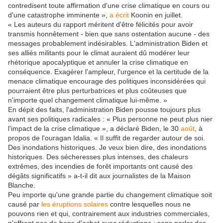
contredisent toute affirmation d'une crise climatique en cours ou
d'une catastrophe imminente »,
a écrit
Koonin en juillet.
« Les auteurs du rapport méritent d'être félicités pour avoir
transmis honnêtement - bien que sans ostentation aucune - des
messages probablement indésirables. L'administration Biden et
ses alliés militants pour le climat auraient dû modérer leur
rhétorique apocalyptique et annuler la crise climatique en
conséquence. Exagérer l'ampleur, l'urgence et la certitude de la
menace climatique encourage des politiques inconsidérées qui
pourraient être plus perturbatrices et plus coûteuses que
n'importe quel changement climatique lui-même. »
En dépit des faits, l'administration Biden pousse toujours plus
avant ses politiques radicales : « Plus personne ne peut plus nier
l'impact de la crise climatique », a déclaré Biden, le 30
août
, à
propos de l'ouragan Idalia. « Il suffit de regarder autour de soi.
Des inondations historiques. Je veux bien dire, des inondations
historiques. Des sécheresses plus intenses, des chaleurs
extrêmes, des incendies de forêt importants ont causé des
dégâts significatifs » a-t-il dit aux journalistes de la Maison
Blanche.
Peu importe qu'une grande partie du changement climatique soit
causé par
les éruptions solaires
contre lesquelles nous ne
pouvons rien et qui, contrairement aux industries commerciales,
n'offrent pas de bons d'achat avec réductions ; sans parler des