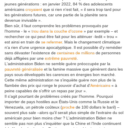
jeunes générations : en janvier 2022, 84 % des adolescents
américains
croyaient
que si rien n'est fait, « il sera trop tard pour
les générations futures, car une partie de la planète sera
devenue invivable ».
Bien sûr, il faut comprendre les problèmes provoqués par
l'homme - le «
trou dans la couche d'ozone
» par exemple – et
rechercher ce qui peut être fait pour les atténuer -ledit « trou »
est ainsi en train de
se refermer
. Mais le changement climatique
n'a rien d'une urgence apocalyptique. Il est possible d'y remédier
sans dévaster l'existence de
centaines de millions
de personnes
déjà affligées par une
extrême pauvreté
.
L'administration Biden ne semble guère préoccupée par la
pauvreté généralisée
et la famine massive que génèrent dans les
pays sous-développés les carences en énergies bon marché.
Cette même administration ne s'inquiète guère non plus de la
flambée des prix qui ronge le pouvoir d'achat d'
Américains
« à
peine capables de s'offrir un repas par jour ».
Il s'agit pourtant de problèmes créés par l'homme. Pourquoi
importer de pays hostiles aux États-Unis comme la Russie et le
Venezuela, un pétrole coûteux (
proche
de 100 dollars le baril) –
souvent plus sale –alors qu'il serait plus simple de l'extraire du sol
américain pour bien moins cher ? L'administration Biden ne
semble pas non plus s'inquiéter que la Chine et l'Inde continuent