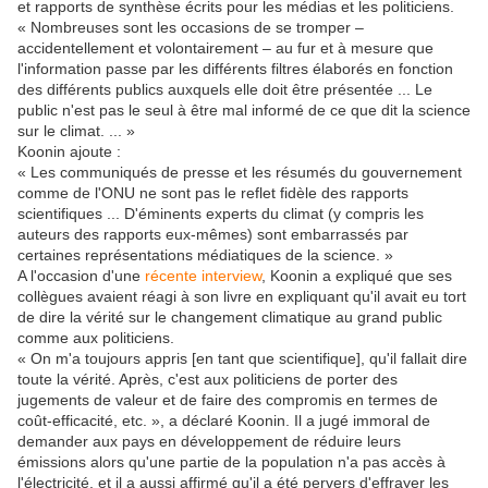
et rapports de synthèse écrits pour les médias et les politiciens.
« Nombreuses sont les occasions de se tromper –
accidentellement et volontairement – ​​au fur et à mesure que
l'information passe par les différents filtres élaborés en fonction
des différents publics auxquels elle doit être présentée ... Le
public n'est pas le seul à être mal informé de ce que dit la science
sur le climat. ... »
Koonin ajoute :
« Les communiqués de presse et les résumés du gouvernement
comme de l'ONU ne sont pas le reflet fidèle des rapports
scientifiques ... D'éminents experts du climat (y compris les
auteurs des rapports eux-mêmes) sont embarrassés par
certaines représentations médiatiques de la science. »
A l'occasion d'une
récente interview
, Koonin a expliqué que ses
collègues avaient réagi à son livre en expliquant qu'il avait eu tort
de dire la vérité sur le changement climatique au grand public
comme aux politiciens.
« On m'a toujours appris [en tant que scientifique], qu'il fallait dire
toute la vérité. Après, c'est aux politiciens de porter des
jugements de valeur et de faire des compromis en termes de
coût-efficacité, etc. », a déclaré Koonin. Il a jugé immoral de
demander aux pays en développement de réduire leurs
émissions alors qu'une partie de la population n'a pas accès à
l'électricité, et il a aussi affirmé qu'il a été pervers d'effrayer les