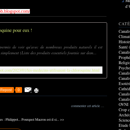
Me
d’
cob.blogspot.com/
CATÉ
oquine pour eux !
Canali
Climat
Histoi
Santé
(
permis de voir qu'avec de nombreux produits naturels il est
Canali
simplement (Liste des produits essentiels fournie sur dem...
Prophé
Religi
Psycho
pot.com/2023/01/les-medecins-utilisaient-la-chloroquine.html
Canali
Canali
Esotér
Cathéd
Repost
0
Canali
Canali
OVNI
commenter cet article
…
Crop c
Archéo
s : Philippot...
Pourquoi Macron est-il si... >>
Scienc
Etude 