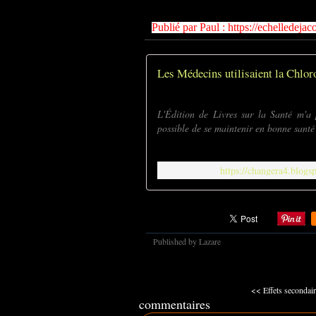
Publié par
Paul
:
https://echelledeja
Les Médecins utilisaient la Chlor
L'Édition de Livres sur la Santé m'a 
possible de se maintenir en bonne santé 
https://changera4.blogs
Published by Lazare
<< Effets secondaire
commentaires