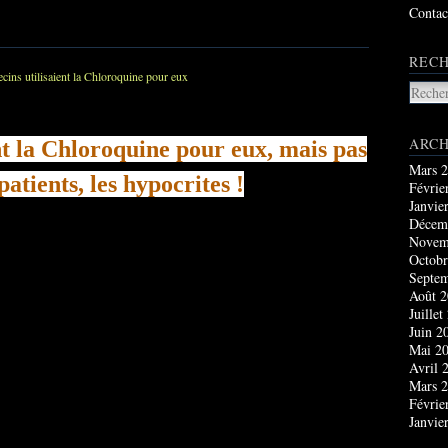
Contac
RECH
ARCH
nt la Chloroquine pour eux, mais pas
Mars 
patients, les hypocrites !
Févrie
Janvie
Décem
Novem
Octobr
Septe
Août 
Juillet
Juin 2
Mai 2
Avril 
Mars 
Févrie
Janvie