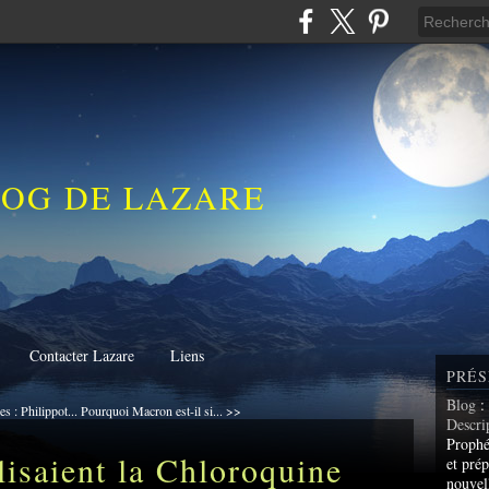
LOG DE LAZARE
Contacter Lazare
Liens
PRÉS
Blog
:
s : Philippot...
Pourquoi Macron est-il si... >>
Descri
Prophé
lisaient la Chloroquine
et prép
nouvel