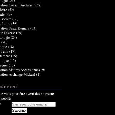
logie
(53)
sation Conseil Arcturien
(52)
Terre
(52)
mie
(49)
 secrète
(36)
e Libre
(36)
sation Sanat Kumara
(33)
ité Diverse
(29)
tologie
(24)
s
(20)
nomie
(18)
 Tesla
(17)
tembre
(15)
itique
(15)
creuse
(13)
sation Maîtres Ascensionnés
(9)
sation Archange Mickael
(1)
NNEMENT
z-vous pour être averti des nouveaux
s publiés.