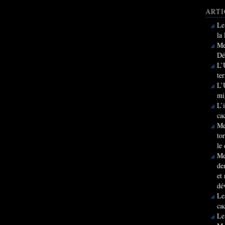
ARTI
Le
la
Me
Dé
L’
te
L’
mi
L’
ca
Me
to
le
Me
de
et
dé
Le
ca
Le