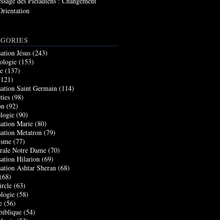
ssage des Pléiadiens : Changement
Orientation
GORIES
sation Jésus
(243)
ologie
(153)
re
(137)
121)
sation Saint Germain
(114)
ties
(98)
on
(92)
logie
(90)
sation Marie
(80)
sation Metatron
(79)
isme
(77)
rale Notre Dame
(70)
sation Hilarion
(69)
sation Ashtar Sheran
(68)
(68)
ircle
(63)
logie
(58)
e
(56)
biblique
(54)