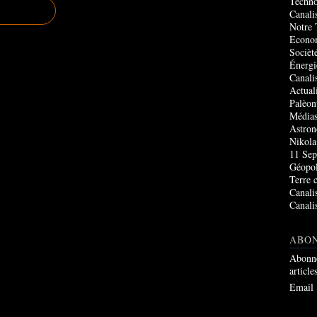
Techno
Canali
Notre 
Econo
Socièté
Énergi
Canali
Actual
Palèon
Média
Astro
Nikola
11 Sep
Géopol
Terre 
Canali
Canali
ABO
Abonne
article
Email