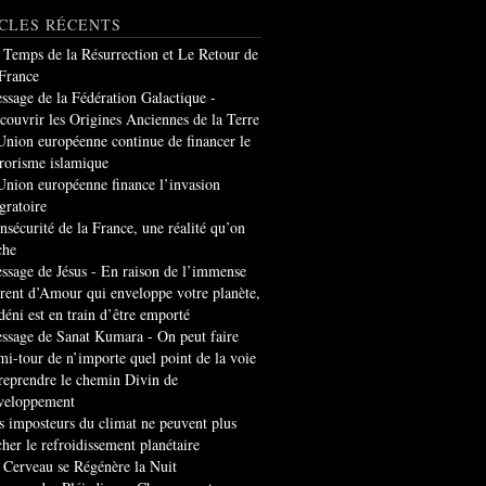
CLES RÉCENTS
 Temps de la Résurrection et Le Retour de
 France
ssage de la Fédération Galactique -
couvrir les Origines Anciennes de la Terre
Union européenne continue de financer le
rrorisme islamique
Union européenne finance l’invasion
gratoire
insécurité de la France, une réalité qu’on
che
ssage de Jésus - En raison de l’immense
rrent d’Amour qui enveloppe votre planète,
 déni est en train d’être emporté
ssage de Sanat Kumara - On peut faire
mi-tour de n’importe quel point de la voie
 reprendre le chemin Divin de
veloppement
s imposteurs du climat ne peuvent plus
cher le refroidissement planétaire
 Cerveau se Régénère la Nuit