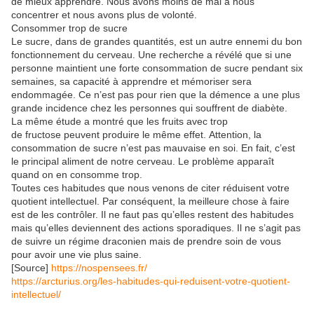
de mieux apprendre. Nous avons moins de mal à nous
concentrer et nous avons plus de volonté.
Consommer trop de sucre
Le sucre, dans de grandes quantités, est un autre ennemi du bon
fonctionnement du cerveau. Une recherche a révélé que si une
personne maintient une forte consommation de sucre pendant six
semaines, sa capacité à apprendre et mémoriser sera
endommagée. Ce n’est pas pour rien que la démence a une plus
grande incidence chez les personnes qui souffrent de diabète.
La même étude a montré que les fruits avec trop
de fructose peuvent produire le même effet. Attention, la
consommation de sucre n’est pas mauvaise en soi. En fait, c’est
le principal aliment de notre cerveau. Le problème apparaît
quand on en consomme trop.
Toutes ces habitudes que nous venons de citer réduisent votre
quotient intellectuel. Par conséquent, la meilleure chose à faire
est de les contrôler. Il ne faut pas qu’elles restent des habitudes
mais qu’elles deviennent des actions sporadiques. Il ne s’agit pas
de suivre un régime draconien mais de prendre soin de vous
pour avoir une vie plus saine.
[Source]
https://nospensees.fr/
https://arcturius.org/les-habitudes-qui-reduisent-votre-quotient-
intellectuel/