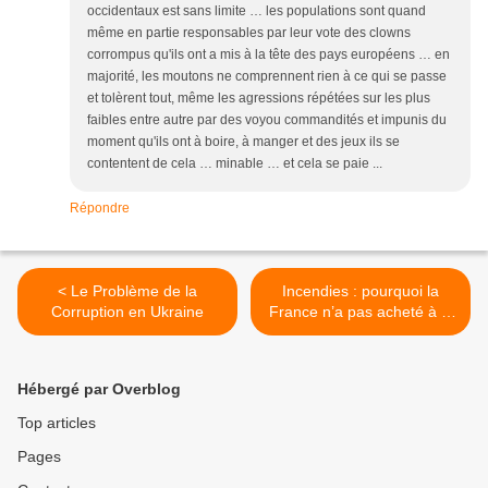
occidentaux est sans limite … les populations sont quand
même en partie responsables par leur vote des clowns
corrompus qu'ils ont a mis à la tête des pays européens … en
majorité, les moutons ne comprennent rien à ce qui se passe
et tolèrent tout, même les agressions répétées sur les plus
faibles entre autre par des voyou commandités et impunis du
moment qu'ils ont à boire, à manger et des jeux ils se
contentent de cela … minable … et cela se paie ...
Répondre
< Le Problème de la
Incendies : pourquoi la
Corruption en Ukraine
France n’a pas acheté à la
Russie plusieurs Beriev BE-
200 ? >
Hébergé par Overblog
Top articles
Pages