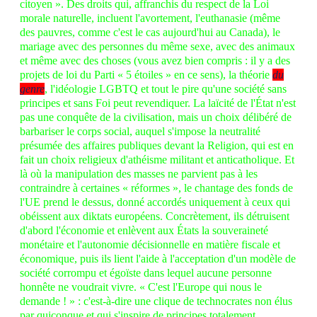
citoyen ». Des droits qui, affranchis du respect de la Loi
morale naturelle, incluent l'avortement, l'euthanasie (même
des pauvres, comme c'est le cas aujourd'hui au Canada), le
mariage avec des personnes du même sexe, avec des animaux
et même avec des choses (vous avez bien compris : il y a des
projets de loi du Parti « 5 étoiles » en ce sens), la théorie
du
genre
, l'idéologie LGBTQ et tout le pire qu'une société sans
principes et sans Foi peut revendiquer. La laïcité de l'État n'est
pas une conquête de la civilisation, mais un choix délibéré de
barbariser le corps social, auquel s'impose la neutralité
présumée des affaires publiques devant la Religion, qui est en
fait un choix religieux d'athéisme militant et anticatholique. Et
là où la manipulation des masses ne parvient pas à les
contraindre à certaines « réformes », le chantage des fonds de
l'UE prend le dessus, donné accordés uniquement à ceux qui
obéissent aux diktats européens. Concrètement, ils détruisent
d'abord l'économie et enlèvent aux États la souveraineté
monétaire et l'autonomie décisionnelle en matière fiscale et
économique, puis ils lient l'aide à l'acceptation d'un modèle de
société corrompu et égoïste dans lequel aucune personne
honnête ne voudrait vivre. « C'est l'Europe qui nous le
demande ! » : c'est-à-dire une clique de technocrates non élus
par quiconque et qui s'inspire de principes totalement