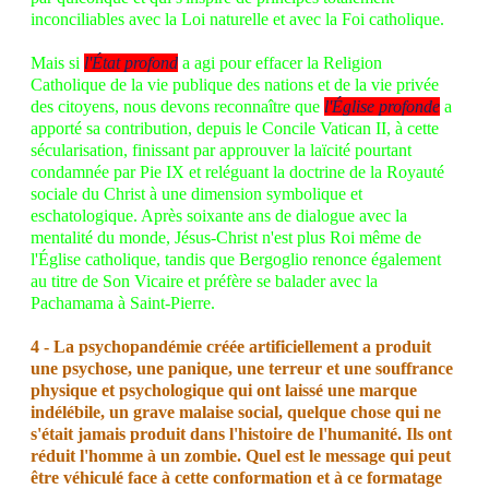
inconciliables avec la Loi naturelle et avec la Foi catholique.
Mais si
l'État profond
a agi pour effacer la Religion
Catholique de la vie publique des nations et de la vie privée
des citoyens, nous devons reconnaître que
l'Église profonde
a
apporté sa contribution, depuis le Concile Vatican II, à cette
sécularisation, finissant par approuver la laïcité pourtant
condamnée par Pie IX et reléguant la doctrine de la Royauté
sociale du Christ à une dimension symbolique et
eschatologique. Après soixante ans de dialogue avec la
mentalité du monde, Jésus-Christ n'est plus Roi même de
l'Église catholique, tandis que Bergoglio renonce également
au titre de Son Vicaire et préfère se balader avec la
Pachamama à Saint-Pierre.
4 - La psychopandémie créée artificiellement a produit
une psychose, une panique, une terreur et une souffrance
physique et psychologique qui ont laissé une marque
indélébile, un grave malaise social, quelque chose qui ne
s'était jamais produit dans l'histoire de l'humanité. Ils ont
réduit l'homme à un zombie. Quel est le message qui peut
être véhiculé face à cette conformation et à ce formatage