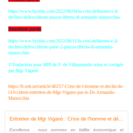
https://www.byoblu.com/2022/06/04/la-crisi-delluomo-e-il-
declino-delloccidente-piazza-liberta-di-armando-manocchia/
Deuxième partie
https://www.byoblu.com/2022/06/11/la-crisi-delluomo-e-il-
declino-delloccidente-parte-2-piazza-liberta-di-armando-
manocchia/
©Traduction pour MPI de F. de Villasmundo relue et corrigée
par Mgr Viganò
https://fr.sott.net/article/40257-Crise-de-l-homme-et-declin-de-
l-Occident-entretien-de-Mgr-Vigano-par-le-Dr-Armando-
Manocchia
Entretien de Mgr Viganò : Crise de l'homme et déclin de l'Occident !
Excellence : nous sommes en faillite économique et