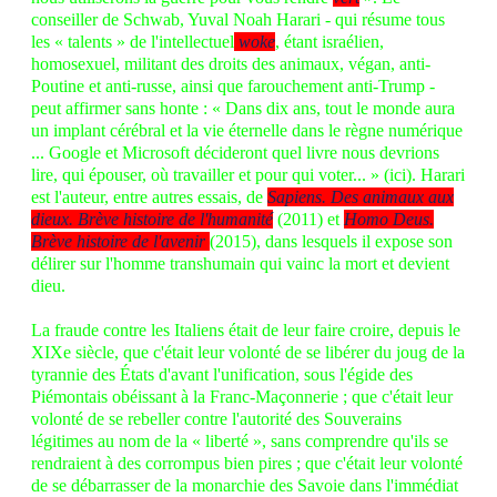
conseiller de Schwab, Yuval Noah Harari - qui résume tous
les « talents » de l'intellectuel
woke
, étant israélien,
homosexuel, militant des droits des animaux, végan, anti-
Poutine et anti-russe, ainsi que farouchement anti-Trump -
peut affirmer sans honte : « Dans dix ans, tout le monde aura
un implant cérébral et la vie éternelle dans le règne numérique
... Google et Microsoft décideront quel livre nous devrions
lire, qui épouser, où travailler et pour qui voter... » (
ici
). Harari
est l'auteur, entre autres essais, de
Sapiens. Des animaux aux
dieux. Brève histoire de l'humanité
(2011) et
Homo Deus.
Brève histoire de l'avenir
(2015), dans lesquels il expose son
délirer sur l'homme transhumain qui vainc la mort et devient
dieu.
La fraude contre les Italiens était de leur faire croire, depuis le
XIXe siècle, que c'était leur volonté de se libérer du joug de la
tyrannie des États d'avant l'unification, sous l'égide des
Piémontais obéissant à la Franc-Maçonnerie ; que c'était leur
volonté de se rebeller contre l'autorité des Souverains
légitimes au nom de la « liberté », sans comprendre qu'ils se
rendraient à des corrompus bien pires ; que c'était leur volonté
de se débarrasser de la monarchie des Savoie dans l'immédiat