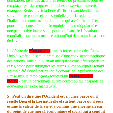
bombarder, raser des dictatures réelles ou présumées pour les
remplacer par des régimes fantoches au service d'intérêts
étrangers. Redécouvrir la fierté d'affirmer son identité et sa
souveraineté est une étape essentielle pour la rédemption de
l'Italie et la reconstruction de tout ce qui a été détruit. C'est
pourquoi je considère que le modèle de la multipolarité est
une perspective intéressante pour combattre le Léviathan
mondialiste qui nous menace aujourd'hui dans tous les aspects
de la vie quotidienne.
La défaite de
l'État profond
par les forces saines des États-
Unis d'Amérique sera la prémisse d'une coexistence pacifique
des nations, sans qu'il y en ait une qui se considère supérieure
et légitimée pour subjuguer les autres. C'est pourquoi Donald
Trump a été évincé par fraude électorale de la présidence des
États-Unis, le remplaçant - toujours un
changement de
régime
- par un personnage autant corrompu qu'incapable de
gouverner sans être manœuvré.
5 - Peut-on dire que l'Occident est en crise parce qu'il
rejette Dieu et la Loi naturelle et surtout parce qu'il sous-
estime la valeur de la vie et a commis une énorme erreur
du point de vue moral, économique et social qui a conduit