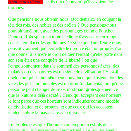
comme des dieux !
- et ils ont découvert qu'ils avaient été
trompés.
Que pensions-nous obtenir, nous, Occidentaux, en coupant la
tête des rois, des nobles et des prélats ? Que pensions-nous
pouvoir améliorer, avec des personnages comme Fouchet,
Danton, Robespierre et toute la clique d'assassins corrompus
censés remplacer les guillotinés ? Est-ce que l'un d'entre nous
pensait vraiment que permettre le divorce était un progrès ? ou
que donner à la mère le droit de tuer l'enfant qu'elle porte dans
son sein était une conquête de la liberté ? ou que
l'empoisonnement dans le sommeil des personnes âgées, des
malades ou des pauvres est un signe de civilisation ? Y a-t-il
quelqu'un qui est honnêtement convaincu que l'ostentation des
vices les plus abominables est un droit fondamental, ou qu'une
personne peut changer de sexe, modifiant grotesquement ce
que la Nature a déjà décidé ? Ceux qui acceptent ces horreurs
le font parce que ces horreurs sont indiquées comme modèle
de civilisation et de progrès, et que ceux qui les acceptent
veulent suivre la masse sans s'en dissocier.
Le problème est que l'homme contemporain est fils de la
Révolution, inconsciemment endoctriné au « politiquement