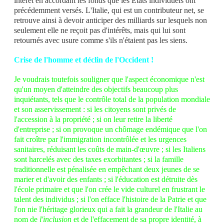
intérêt en accordant les fonds que les États individuels ont
précédemment versés. L'Italie, qui est un contributeur net, se
retrouve ainsi à devoir anticiper des milliards sur lesquels non
seulement elle ne reçoit pas d'intérêts, mais qui lui sont
retournés avec usure comme s'ils n'étaient pas les siens.
Crise de l'homme et déclin de l'Occident !
Je voudrais toutefois souligner que l'aspect économique n'est
qu'un moyen d'atteindre des objectifs beaucoup plus
inquiétants, tels que le contrôle total de la population mondiale
et son asservissement : si les citoyens sont privés de
l'accession à la propriété ; si on leur retire la liberté
d'entreprise ; si on provoque un chômage endémique que l'on
fait croître par l'immigration incontrôlée et les urgences
sanitaires, réduisant les coûts de main-d'œuvre ; si les Italiens
sont harcelés avec des taxes exorbitantes ; si la famille
traditionnelle est pénalisée en empêchant deux jeunes de se
marier et d'avoir des enfants ; si l'éducation est détruite dès
l'école primaire et que l'on crée le vide culturel en frustrant le
talent des individus ; si l'on efface l'histoire de la Patrie et que
l'on nie l'héritage glorieux qui a fait la grandeur de l'Italie au
nom de
l'inclusion
et de l'effacement de sa propre identité, à