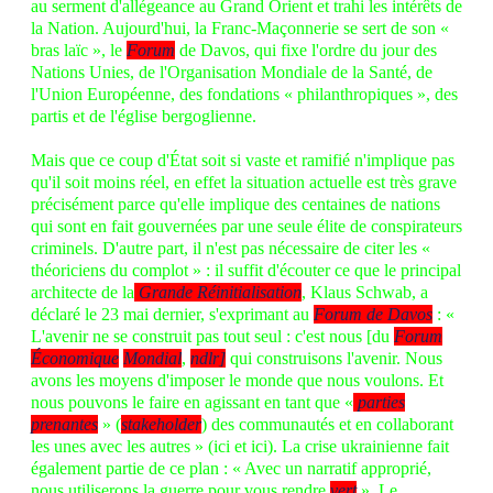
au serment d'allégeance au Grand Orient et trahi les intérêts de
la Nation. Aujourd'hui, la Franc-Maçonnerie se sert de son «
bras laïc », le
Forum
de Davos, qui fixe l'ordre du jour des
Nations Unies, de l'Organisation Mondiale de la Santé, de
l'Union Européenne, des fondations « philanthropiques », des
partis et de l'église bergoglienne.
Mais que ce coup d'État soit si vaste et ramifié n'implique pas
qu'il soit moins réel, en effet la situation actuelle est très grave
précisément parce qu'elle implique des centaines de nations
qui sont en fait gouvernées par une seule élite de conspirateurs
criminels. D'autre part, il n'est pas nécessaire de citer les «
théoriciens du complot » : il suffit d'écouter ce que le principal
architecte de la
Grande Réinitialisation
, Klaus Schwab, a
déclaré le 23 mai dernier, s'exprimant au
Forum de Davos
: «
L'avenir ne se construit pas tout seul : c'est nous [du
Forum
Économique
Mondial
,
ndlr]
qui construisons l'avenir. Nous
avons les moyens d'imposer le monde que nous voulons. Et
nous pouvons le faire en agissant en tant que «
parties
prenantes
» (
stakeholder
) des communautés et en collaborant
les unes avec les autres » (
ici
et
ici
). La crise ukrainienne fait
également partie de ce plan : « Avec un narratif approprié,
nous utiliserons la guerre pour vous rendre
vert
». Le