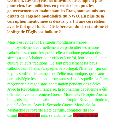
Occident. Les citoyens, les individus, ne comptent plus
pour rien. Les politiciens en premier lieu, puis les
gouvernements et maintenant les États, sont soumis aux
diktats de l'agenda mondialiste du NWO. En plus de la
corruption mentionnée ci-dessus, y a-t-il une corrélation
avec le fait que l'Italie a été le berceau du christianisme et
le siège de l'Église catholique ?
Mais c'est évident ! La fureur mondialiste frappe
impitoyablement et cruellement en particulier les nations
catholiques, contre lesquelles elle a continué pendant des
siècles à se déchaîner pour effacer leur foi, leur identité, leur
culture et leurs traditions. Ce sont précisément les pays
catholiques - l'Italie, l'Espagne, le Portugal, l'Irlande - qui ont
le plus souffert de l'attaque de l'élite maçonnique, qui d'autre
part privilégie les nations protestantes dans lesquelles la franc-
maçonnerie a régné sans contestation pendant des siècles.
Avec la Révolution Française, la Monarchie capétienne a été
détruite ; avec la Première Guerre Mondiale, l'Empire Austro-
hongrois, également catholique, et l'Empire Russe, orthodoxe,
ont été détruits. Avec la Seconde Guerre Mondiale, la
Monarchie savoyarde a été détruite, complice du soi-
disant
Risorgimento
puis sa victime. Le
changement de