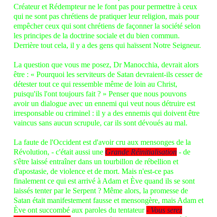
Créateur et Rédempteur ne le font pas pour permettre à ceux
qui ne sont pas chrétiens de pratiquer leur religion, mais pour
empêcher ceux qui sont chrétiens de façonner la société selon
les principes de la doctrine sociale et du bien commun.
Derrière tout cela, il y a des gens qui haïssent Notre Seigneur.
La question que vous me posez, Dr Manocchia, devrait alors
être : « Pourquoi les serviteurs de Satan devraient-ils cesser de
détester tout ce qui ressemble même de loin au Christ,
puisqu'ils l'ont toujours fait ? » Penser que nous pouvons
avoir un dialogue avec un ennemi qui veut nous détruire est
irresponsable ou criminel : il y a des ennemis qui doivent être
vaincus sans aucun scrupule, car ils sont dévoués au mal.
La faute de l'Occident est d'avoir cru aux mensonges de la
Révolution, - c'était aussi une
Grande Réinitialisation
- de
s'être laissé entraîner dans un tourbillon de rébellion et
d'apostasie, de violence et de mort. Mais n'est-ce pas
finalement ce qui est arrivé à Adam et Ève quand ils se sont
laissés tenter par le Serpent ? Même alors, la promesse de
Satan était manifestement fausse et mensongère, mais Adam et
Ève ont succombé aux paroles du tentateur
- Vous serez