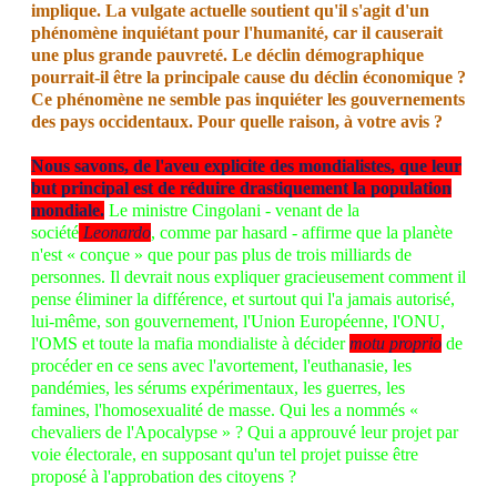
implique. La vulgate actuelle soutient qu'il s'agit d'un
phénomène inquiétant pour l'humanité, car il causerait
une plus grande pauvreté. Le déclin démographique
pourrait-il être la principale cause du déclin économique ?
Ce phénomène ne semble pas inquiéter les gouvernements
des pays occidentaux. Pour quelle raison, à votre avis ?
Nous savons, de l'aveu explicite des mondialistes, que leur
but principal est de réduire drastiquement la population
mondiale.
Le ministre Cingolani - venant de la
société
Leonardo
, comme par hasard - affirme que la planète
n'est « conçue » que pour pas plus de trois milliards de
personnes. Il devrait nous expliquer gracieusement comment il
pense éliminer la différence, et surtout qui l'a jamais autorisé,
lui-même, son gouvernement, l'Union Européenne, l'ONU,
l'OMS et toute la mafia mondialiste à décider
motu proprio
de
procéder en ce sens avec l'avortement, l'euthanasie, les
pandémies, les sérums expérimentaux, les guerres, les
famines, l'homosexualité de masse. Qui les a nommés «
chevaliers de l'Apocalypse » ? Qui a approuvé leur projet par
voie électorale, en supposant qu'un tel projet puisse être
proposé à l'approbation des citoyens ?