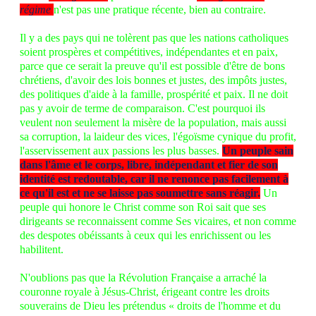
régime
n'est pas une pratique récente, bien au contraire.
Il y a des pays qui ne tolèrent pas que les nations catholiques
soient prospères et compétitives, indépendantes et en paix,
parce que ce serait la preuve qu'il est possible d'être de bons
chrétiens, d'avoir des lois bonnes et justes, des impôts justes,
des politiques d'aide à la famille, prospérité et paix. Il ne doit
pas y avoir de terme de comparaison. C'est pourquoi ils
veulent non seulement la misère de la population, mais aussi
sa corruption, la laideur des vices, l'égoïsme cynique du profit,
l'asservissement aux passions les plus basses.
Un peuple sain
dans l'âme et le corps, libre, indépendant et fier de son
identité est redoutable, car il ne renonce pas facilement à
ce qu'il est et ne se laisse pas soumettre sans réagir.
Un
peuple qui honore le Christ comme son Roi sait que ses
dirigeants se reconnaissent comme Ses vicaires, et non comme
des despotes obéissants à ceux qui les enrichissent ou les
habilitent.
N'oublions pas que la Révolution Française a arraché la
couronne royale à Jésus-Christ, érigeant contre les droits
souverains de Dieu les prétendus « droits de l'homme et du