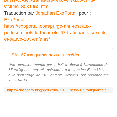
busts-67-sex-traffickers-recovers-103-child-
victims_3031950.html
Traduction
par
Jonathan ExoPortail
pour :
ExoPortail
https://exoportail.com/purge-anti-reseaux-
pedocriminels-le-fbi-arrete-67-trafiquants-sexuels-
et-sauve-103-enfants/
USA : 67 trafiquants sexuels arrêtés !
Une opération menée par le FBI a abouti à l'arrestation de
67 trafiquants sexuels présumés à travers les États-Unis et
à le sauvetage de 103 enfants victimes, ont annoncé les
autorités.Pl...
https://changera.blogspot.com/2019/08/usa-67-trafiquants-sexuels-arretes.html