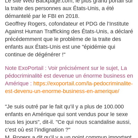
Le site Web Backpage.com, le plus grand portail sur
la traite des personnes aux États-Unis, a été
démantelé par le FBI en 2018.
Geoffrey Rogers, cofondateur et PDG de l’Institute
Against Human Trafficking des États-Unis, a déclaré
précédemment que le problème de la traite des
enfants aux États-Unis est une "épidémie qui
continue de dégénérer !"
Note ExoPortail : Voir précisément sur le sujet, La
pédocriminalité est devenue un énorme business en
Amérique :
https://exoportail.com/la-pedocriminalite-
est-devenu-un-enorme-business-en-amerique/
"Je suis outré par le fait qu’il y a plus de 100.000
enfants en Amérique qui sont vendus pour le sexe
tous les jours", dit-il. "Ce qui nous scandalise aussi,
c’est où est l’indignation ?"
M. Rogers a dit qu’il y a un point commun important